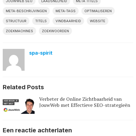
JOUWWEB SEO
LAADSNELHEID
META TITELS
META-BESCHRIJVINGEN
META-TAGS
OPTIMALISEREN
STRUCTUUR
TITELS
VINDBAARHEID
WEBSITE
ZOEKMACHINES
ZOEKWOORDEN
spa-spirit
Related Posts
Verbeter de Online Zichtbaarheid van
JouwWeb met Effectieve SEO-strategieën
Een reactie achterlaten