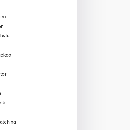
seo
er
byte
uckgo
tor
e
ok
atching