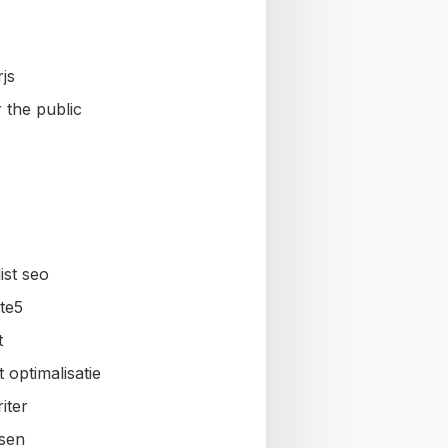
js
 the public
ist seo
te5
t
 optimalisatie
iter
sen