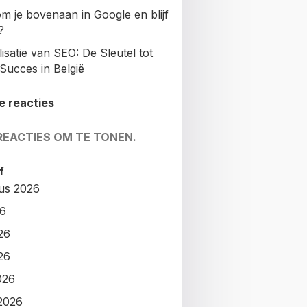
m je bovenaan in Google en blijf
?
isatie van SEO: De Sleutel tot
Succes in België
e reacties
REACTIES OM TE TONEN.
f
us 2026
26
26
26
026
2026