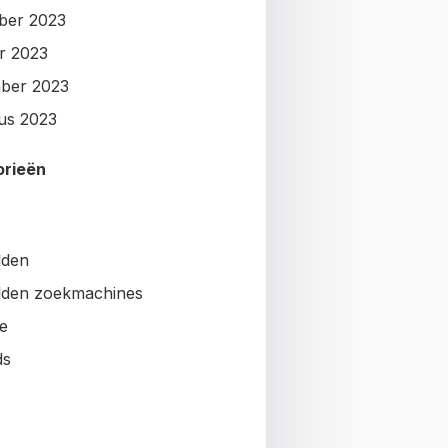
ber 2023
r 2023
ber 2023
us 2023
orieën
lden
den zoekmachines
e
ds