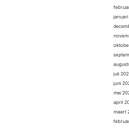
februa
januar
decem
novem
oktobe
septem
august
juli 20
juni 20
mei 20
april 2
maart 
februa