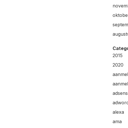
novem
oktobe
septem
august
Categ
2015
2020
aanme
aanmel
adsens
adwor
alexa
ama