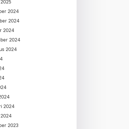
i 2025
ber 2024
ber 2024
r 2024
ber 2024
us 2024
24
024
24
024
2024
ri 2024
i 2024
ber 2023