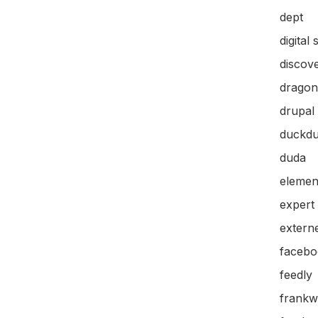
dept
digital 
discov
dragon
drupal
duckd
duda
elemen
expert
extern
facebo
feedly
frankw