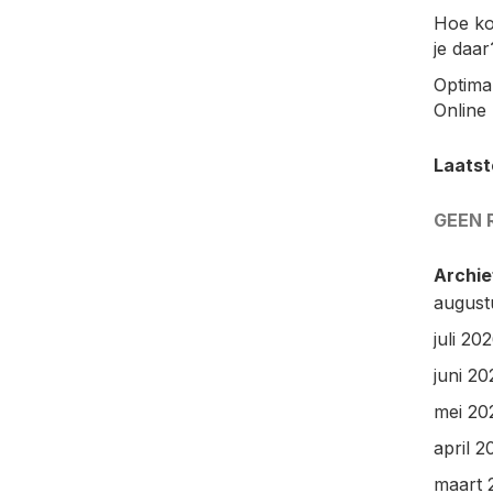
Hoe ko
je daar
Optimal
Online 
Laatst
GEEN 
Archie
august
juli 20
juni 20
mei 20
april 2
maart 