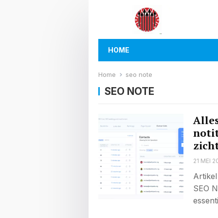
HOME
Home
seo note
SEO NOTE
Alle
noti
zich
21 MEI 2
Artike
SEO No
essent