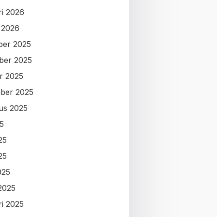
ri 2026
i 2026
ber 2025
ber 2025
r 2025
ber 2025
us 2025
25
25
25
025
2025
ri 2025