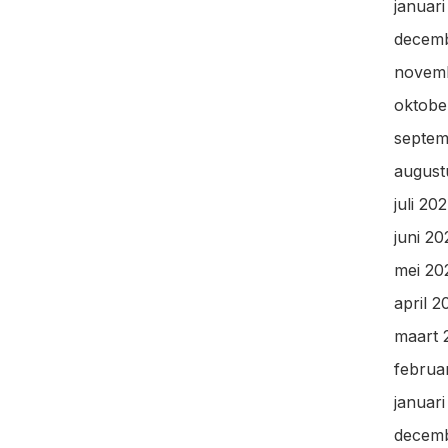
januar
decem
novem
oktobe
septem
august
juli 20
juni 2
mei 20
april 2
maart 
februa
januar
decem