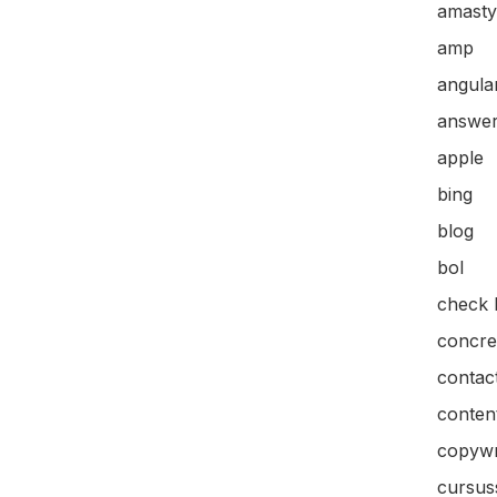
amasty
amp
angular
answer
apple
bing
blog
bol
check l
concre
contac
content
copywr
cursus