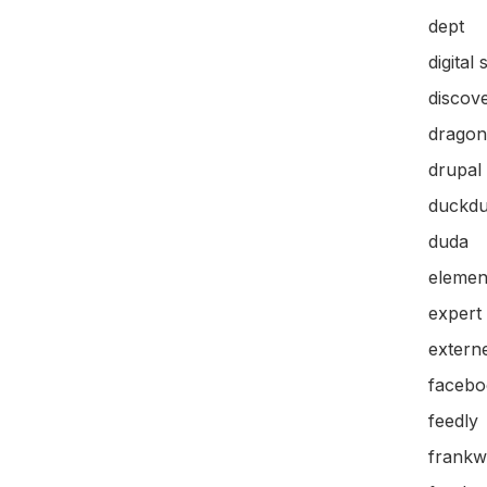
dept
digital 
discov
dragon
drupal
duckd
duda
elemen
expert
extern
facebo
feedly
frankw