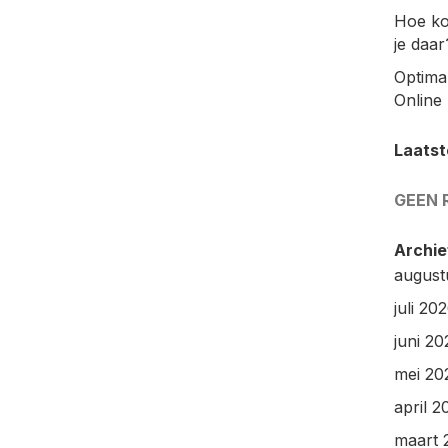
Hoe ko
je daar
Optimal
Online 
Laatst
GEEN 
Archie
august
juli 20
juni 20
mei 20
april 2
maart 