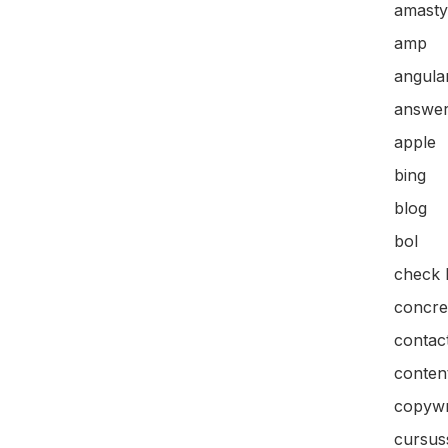
amasty
amp
angular
answer
apple
bing
blog
bol
check l
concre
contac
content
copywr
cursus