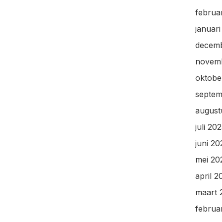
februa
januar
decem
novem
oktobe
septem
august
juli 20
juni 20
mei 20
april 2
maart 
februa