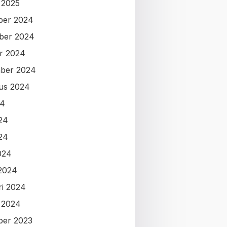
i 2025
ber 2024
ber 2024
r 2024
ber 2024
us 2024
24
024
24
024
2024
ri 2024
i 2024
ber 2023