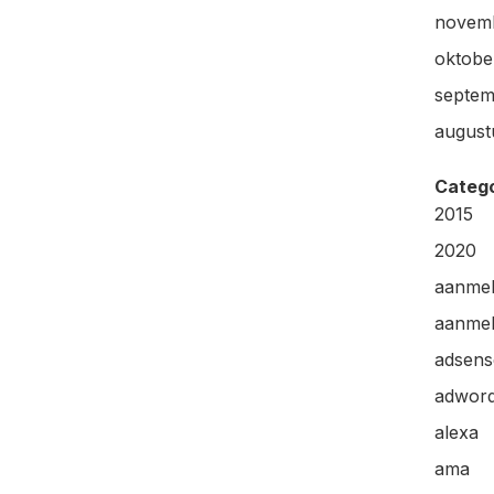
novem
oktobe
septem
august
Categ
2015
2020
aanme
aanmel
adsens
adwor
alexa
ama