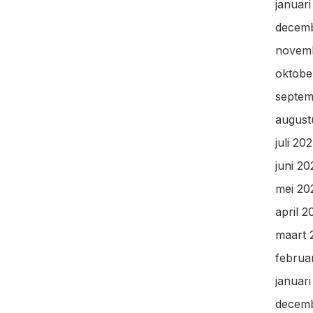
januar
decem
novem
oktobe
septem
august
juli 20
juni 2
mei 20
april 2
maart 
februa
januar
decem