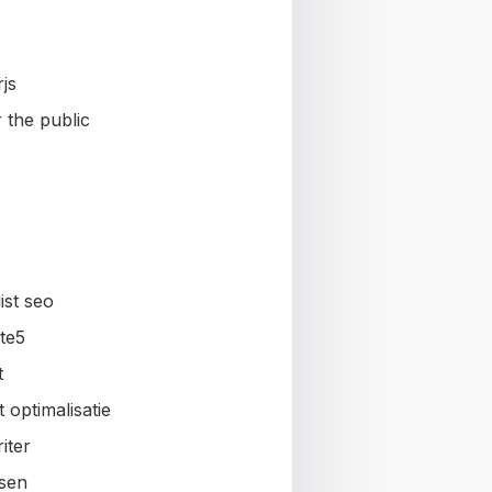
js
 the public
ist seo
te5
t
 optimalisatie
iter
sen