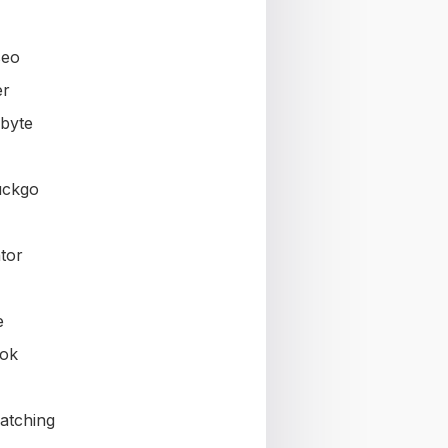
seo
er
byte
uckgo
tor
e
ok
atching