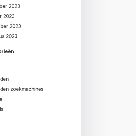
ber 2023
r 2023
ber 2023
us 2023
orieën
lden
den zoekmachines
e
ds