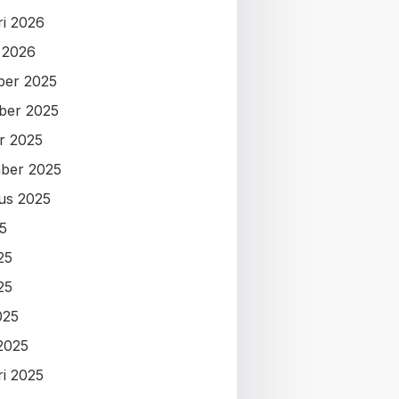
ri 2026
i 2026
ber 2025
ber 2025
r 2025
ber 2025
us 2025
25
25
25
025
2025
ri 2025