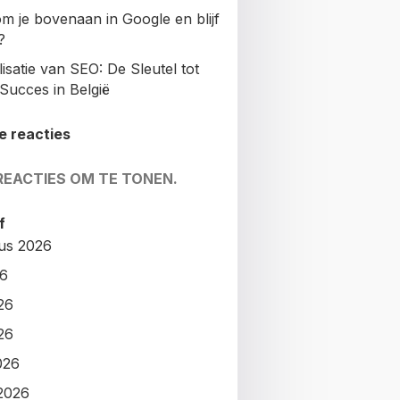
m je bovenaan in Google en blijf
?
isatie van SEO: De Sleutel tot
Succes in België
e reacties
REACTIES OM TE TONEN.
f
us 2026
26
26
26
026
2026