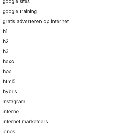
google sites
google training
gratis adverteren op internet
h1
h2
h3
hexo
hoe
html5
hybris
instagram
interne
internet marketeers
ionos