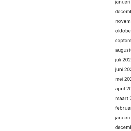
januar
decem
novem
oktobe
septem
august
juli 20
juni 2
mei 20
april 2
maart 
februa
januar
decem