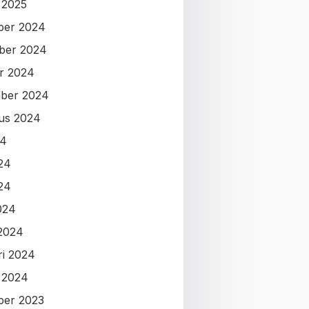
i 2025
ber 2024
ber 2024
r 2024
ber 2024
us 2024
24
024
24
024
2024
ri 2024
i 2024
ber 2023