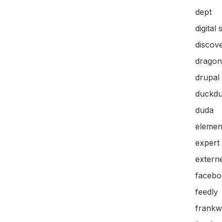
dept
digital 
discov
dragon
drupal
duckd
duda
elemen
expert
extern
facebo
feedly
frankw