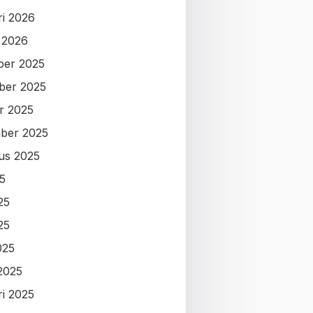
ri 2026
i 2026
ber 2025
ber 2025
r 2025
ber 2025
us 2025
25
25
25
025
2025
ri 2025