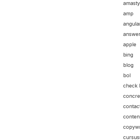
amasty
amp
angular
answer
apple
bing
blog
bol
check l
concre
contac
content
copywr
cursus