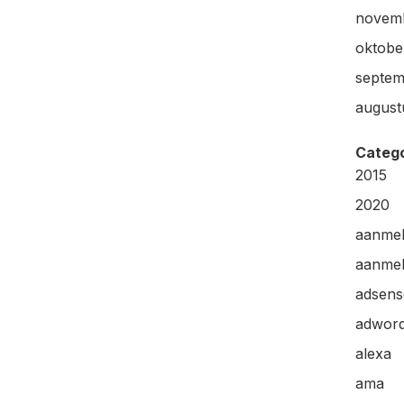
novem
oktobe
septem
august
Categ
2015
2020
aanme
aanmel
adsens
adwor
alexa
ama