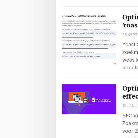
Opti
Yoas
28 SEPT
Yoast 
zoekma
websit
popul
Opti
effe
10 JANU
SEO in
Zoekma
voor Z