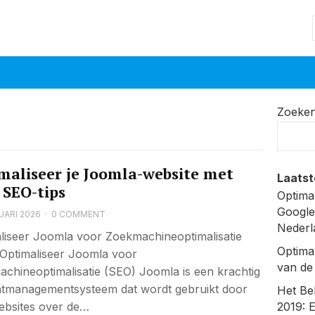
Zoeke
maliseer je Joomla-website met
Laatst
 SEO-tips
Optima
Google
UARI 2026
·
0 COMMENT
Nederl
liseer Joomla voor Zoekmachineoptimalisatie
Optima
Optimaliseer Joomla voor
van de
chineoptimalisatie (SEO) Joomla is een krachtig
tmanagementsysteem dat wordt gebruikt door
Het Be
ebsites over de…
2019: 