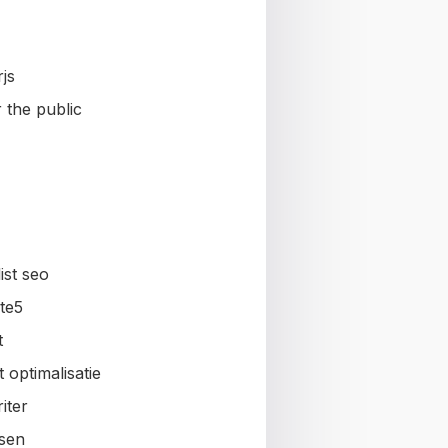
js
 the public
ist seo
te5
t
 optimalisatie
iter
sen