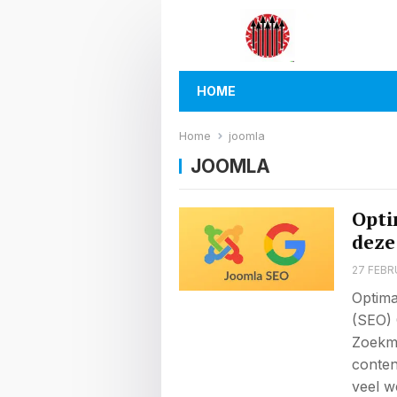
HOME
Home
joomla
JOOMLA
Opti
deze
27 FEBR
Optima
(SEO) 
Zoekma
conten
veel w