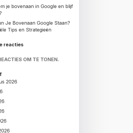
m je bovenaan in Google en blijf
?
n Je Bovenaan Google Staan?
ële Tips en Strategieën
e reacties
REACTIES OM TE TONEN.
f
us 2026
26
26
26
026
2026