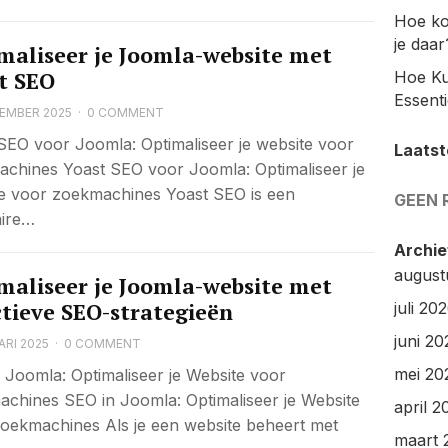
Hoe ko
je daar
maliseer je Joomla-website met
t SEO
Hoe Ku
Essenti
EMBER 2025
·
0 COMMENT
SEO voor Joomla: Optimaliseer je website voor
Laatst
chines Yoast SEO voor Joomla: Optimaliseer je
e voor zoekmachines Yoast SEO is een
GEEN 
aire…
Archie
august
maliseer je Joomla-website met
ctieve SEO-strategieën
juli 20
juni 20
ARI 2025
·
0 COMMENT
mei 20
 Joomla: Optimaliseer je Website voor
chines SEO in Joomla: Optimaliseer je Website
april 2
oekmachines Als je een website beheert met
maart 