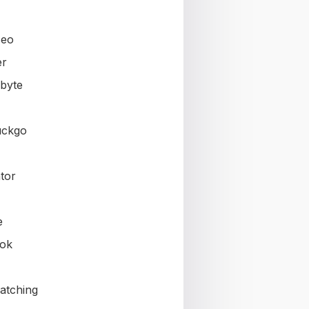
seo
er
byte
uckgo
tor
e
ok
atching