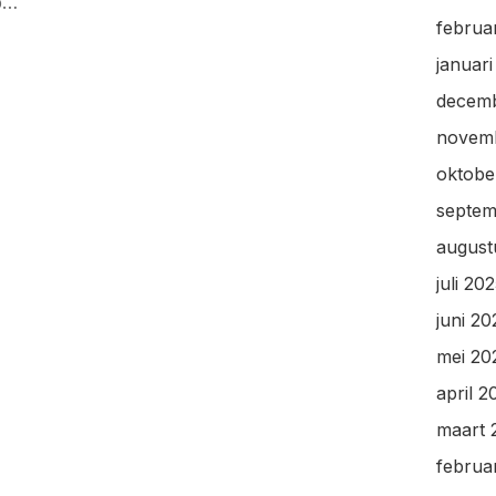
p…
februa
januar
decem
novem
oktobe
septem
august
juli 20
juni 20
mei 20
april 2
maart 
februa