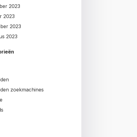
ber 2023
r 2023
ber 2023
us 2023
orieën
lden
den zoekmachines
e
ds