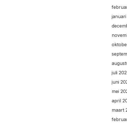
februa
januar
decem
novem
oktobe
septem
august
juli 20
juni 20
mei 20
april 2
maart 
februa