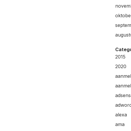
novem
oktobe
septem
august
Categ
2015
2020
aanme
aanmel
adsens
adwor
alexa
ama