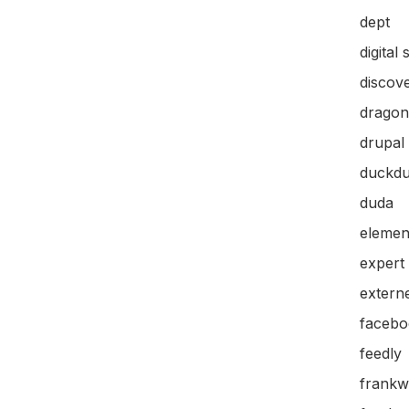
dept
digital 
discov
dragon
drupal
duckd
duda
elemen
expert
extern
facebo
feedly
frankw