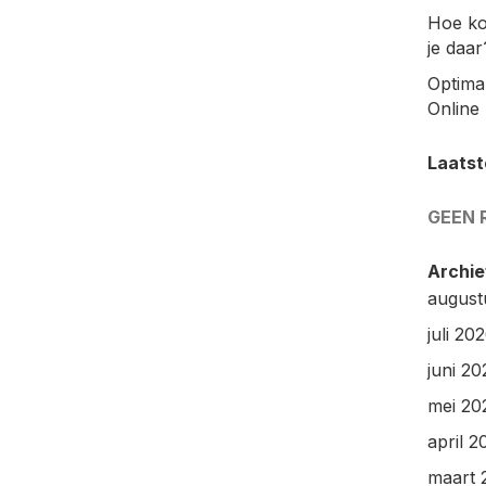
Hoe ko
je daar
Optimal
Online 
Laatst
GEEN 
Archie
august
juli 20
juni 20
mei 20
april 2
maart 