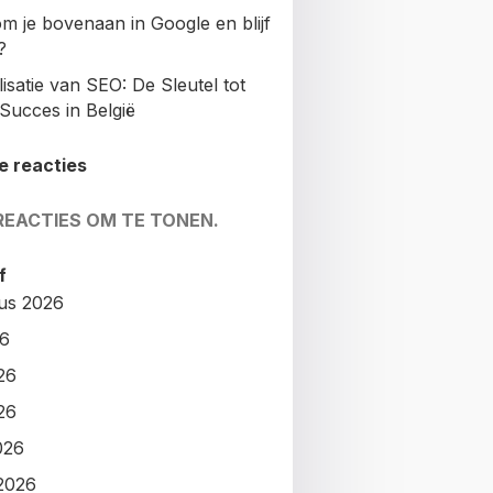
m je bovenaan in Google en blijf
?
isatie van SEO: De Sleutel tot
Succes in België
e reacties
REACTIES OM TE TONEN.
f
us 2026
26
26
26
026
2026