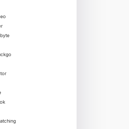
seo
er
byte
uckgo
tor
e
ok
atching