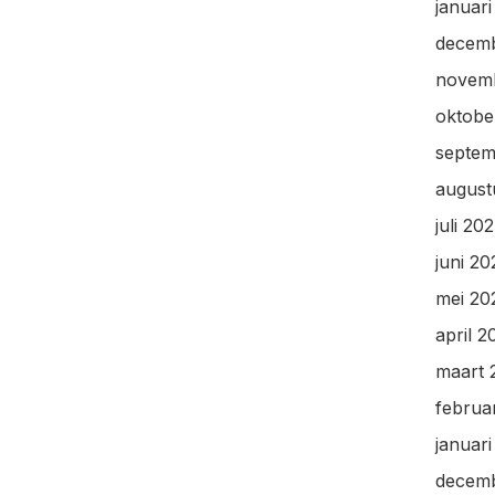
januar
decem
novem
oktobe
septem
august
juli 20
juni 2
mei 20
april 2
maart 
februa
januar
decem