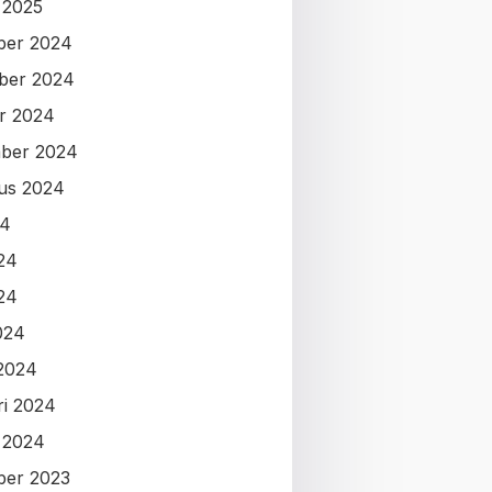
i 2025
ber 2024
ber 2024
r 2024
ber 2024
us 2024
24
024
24
024
2024
ri 2024
i 2024
ber 2023