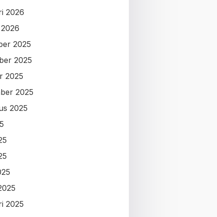
ri 2026
i 2026
ber 2025
ber 2025
r 2025
ber 2025
us 2025
25
25
25
025
2025
ri 2025