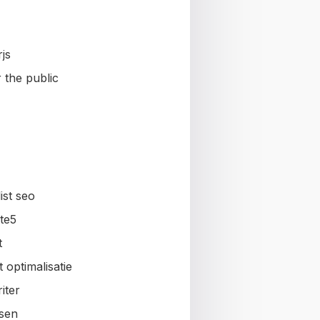
js
 the public
ist seo
te5
t
 optimalisatie
iter
sen