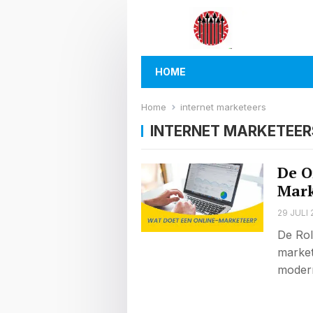
HOME
Home
internet marketeers
INTERNET MARKETEER
De O
Mark
29 JULI 
De Rol
market
modern