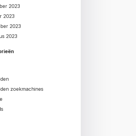
ber 2023
r 2023
ber 2023
us 2023
orieën
lden
den zoekmachines
e
ds