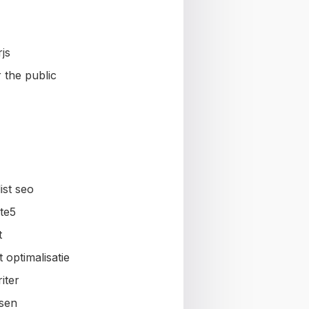
js
 the public
ist seo
te5
t
 optimalisatie
iter
sen