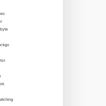
seo
er
byte
uckgo
tor
e
ok
atching