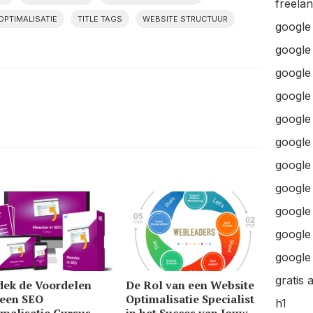
freela
OPTIMALISATIE
TITLE TAGS
WEBSITE STRUCTUUR
google
google
google 
google 
google
google
google
google
google
google 
google 
gratis 
dek de Voordelen
De Rol van een Website
 een SEO
Optimalisatie Specialist
h1