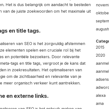
en. Het is dus belangrijk om aandacht te besteden
novem
n van de juiste zoekwoorden om het maximale uit
oktobe
septem
august
gs en title tags.
Categ
imaliseren van SEO is het zorgvuldig afstemmen
2015
eze elementen spelen een cruciale rol bij het
2020
 en potentiële bezoekers. Door relevante
ta-tags en title tags, vergroot je de kans dat
aanme
en in zoekresultaten. Het optimaliseren van
aanmel
egie om de zichtbaarheid en relevantie van je
adsens
je meer organisch verkeer kunt aantrekken.
adwor
e en externe links.
alexa
ama
timaliseren van SEO is het gebruik maken van