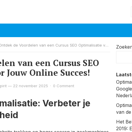
Ontdek de Voordelen van een Cursus SEO Optimalisatie voor Jouw Online Succes!
Zoeke
len van een Cursus SEO
or Jouw Online Succes!
Laatst
Optima
irit
—
22 november 2025
·
0 Comment
Google
Nederl
alisatie: Verbeter je
Optima
van de
rheid
Het Be
2019: 