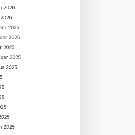
ri 2026
i 2026
ber 2025
ber 2025
r 2025
ber 2025
us 2025
25
25
25
025
2025
ri 2025