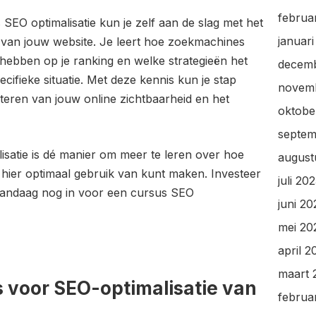
februa
SEO optimalisatie kun je zelf aan de slag met het
januar
 van jouw website. Je leert hoe zoekmachines
hebben op je ranking en welke strategieën het
decem
ecifieke situatie. Met deze kennis kun je stap
novem
eren van jouw online zichtbaarheid en het
oktobe
septem
satie is dé manier om meer te leren over hoe
august
hier optimaal gebruik van kunt maken. Investeer
juli 20
e vandaag nog in voor een cursus SEO
juni 20
mei 20
april 2
maart 
s voor SEO-optimalisatie van
februa