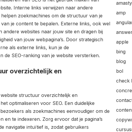
amasty
ebsite. Interne links verwijzen naar andere
amp
n helpen zoekmachines om de structuur van je
angular
e van je content te bepalen. Externe links, ook wel
n andere websites naar jouw site en dragen bij
answer
digheid van jouw webpagina’s. Door strategisch
apple
ne als externe links, kun je de
bing
n de SEO-ranking van je website versterken.
blog
ur overzichtelijk en
bol
check l
concre
 website structuur overzichtelijk en
contac
j het optimaliseren voor SEO. Een duidelijke
content
l bezoekers als zoekmachines eenvoudiger om de
en en te indexeren. Zorg ervoor dat je pagina’s
copywr
e navigatie intuïtief is, zodat gebruikers
cursus