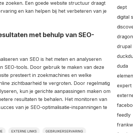
ze zoeken. Een goede website structuur draagt
dept
ervaring en kan helpen bij het verbeteren van je
digital 
discov
esultaten met behulp van SEO-
dragon
drupal
duckd
imaliseren van SEO is het meten en analyseren
duda
an SEO-tools. Door gebruik te maken van deze
website presteert in zoekmachines en welke
elemen
nline zichtbaarheid te vergroten. Door regelmatig
expert
alyseren, kun je gerichte aanpassingen maken om
extern
 betere resultaten te behalen. Het monitoren van
facebo
 succes van je SEO-optimalisatie-inspanningen te
feedly
frankw
IE
EXTERNE LINKS
GEBRUIKERSERVARING