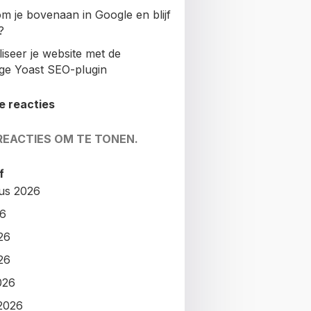
m je bovenaan in Google en blijf
?
iseer je website met de
ige Yoast SEO-plugin
e reacties
REACTIES OM TE TONEN.
f
us 2026
26
26
26
026
2026