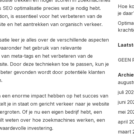
website trekken en hoger scoren in zoekmachines
Hoe ko
SEO optimalisatie precies wat je nodig hebt.
je daar
ion, is essentieel voor het verbeteren van de
Optimal
site en het aantrekken van organisch verkeer.
kracht
atie leer je alles over de verschillende aspecten
Laatst
waaronder het gebruik van relevante
 van meta-tags en het verbeteren van de
GEEN 
site. Door deze technieken toe te passen, kun je
 beter gevonden wordt door potentiële klanten
Archie
n.
august
juli 20
an een enorme impact hebben op het succes van
juni 20
lt je in staat om gericht verkeer naar je website
ergroten. Of je nu een eigen bedrijf hebt, een
mei 20
ilt weten over hoe zoekmachines werken, een
april 2
waardevolle investering.
maart 