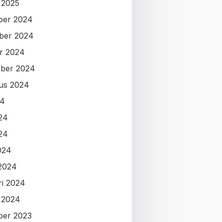
i 2025
ber 2024
ber 2024
r 2024
ber 2024
us 2024
24
024
24
024
2024
ri 2024
i 2024
ber 2023