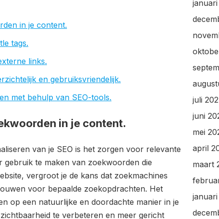
januar
decem
den in je content.
novem
tle tags.
oktobe
xterne links.
septem
zichtelijk en gebruiksvriendelijk.
august
ten met behulp van SEO-tools.
juli 20
juni 2
ekwoorden in je content.
mei 20
april 2
maliseren van je SEO is het zorgen voor relevante
r gebruik te maken van zoekwoorden die
maart 
website, vergroot je de kans dat zoekmachines
februa
chouwen voor bepaalde zoekopdrachten. Het
januar
n op een natuurlijke en doordachte manier in je
decem
 zichtbaarheid te verbeteren en meer gericht