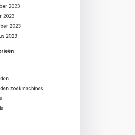
ber 2023
r 2023
ber 2023
us 2023
orieën
lden
den zoekmachines
e
ds