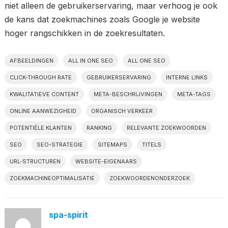
niet alleen de gebruikerservaring, maar verhoog je ook
de kans dat zoekmachines zoals Google je website
hoger rangschikken in de zoekresultaten.
AFBEELDINGEN
ALL IN ONE SEO
ALL ONE SEO
CLICK-THROUGH RATE
GEBRUIKERSERVARING
INTERNE LINKS
KWALITATIEVE CONTENT
META-BESCHRIJVINGEN
META-TAGS
ONLINE AANWEZIGHEID
ORGANISCH VERKEER
POTENTIËLE KLANTEN
RANKING
RELEVANTE ZOEKWOORDEN
SEO
SEO-STRATEGIE
SITEMAPS
TITELS
URL-STRUCTUREN
WEBSITE-EIGENAARS
ZOEKMACHINEOPTIMALISATIE
ZOEKWOORDENONDERZOEK
spa-spirit