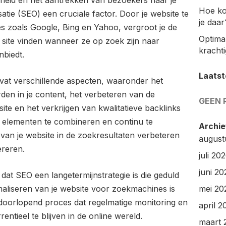
rheid en het aantrekken van bezoekers naar je
Hoe ko
atie (SEO) een cruciale factor. Door je website te
je daar
s zoals Google, Bing en Yahoo, vergroot je de
Optimal
w site vinden wanneer ze op zoek zijn naar
kracht
nbiedt.
Laatst
vat verschillende aspecten, waaronder het
en in je content, het verbeteren van de
GEEN 
ite en het verkrijgen van kwalitatieve backlinks
 elementen te combineren en continu te
Archie
 van je website in de zoekresultaten verbeteren
august
reren.
juli 20
juni 20
 dat SEO een langetermijnstrategie is die geduld
imaliseren van je website voor zoekmachines is
mei 20
doorlopend proces dat regelmatige monitoring en
april 2
ntieel te blijven in de online wereld.
maart 