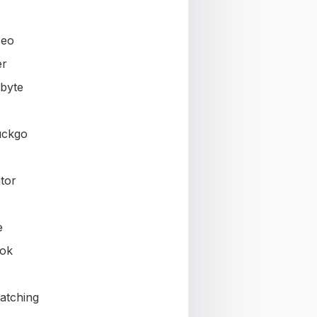
seo
er
byte
uckgo
tor
e
ok
atching