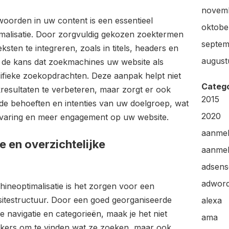
novem
oorden in uw content is een essentieel
oktobe
alisatie. Door zorgvuldig gekozen zoektermen
septem
ksten te integreren, zoals in titels, headers en
august
u de kans dat zoekmachines uw website als
fieke zoekopdrachten. Deze aanpak helpt niet
Categ
resultaten te verbeteren, maar zorgt er ook
2015
 de behoeften en intenties van uw doelgroep, wat
2020
ervaring en meer engagement op uw website.
aanme
e en overzichtelijke
aanmel
adsens
adwor
hineoptimalisatie is het zorgen voor een
bsitestructuur. Door een goed georganiseerde
alexa
e navigatie en categorieën, maak je het niet
ama
ekers om te vinden wat ze zoeken, maar ook