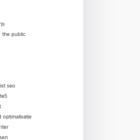
js
 the public
ist seo
te5
t
 optimalisatie
iter
sen