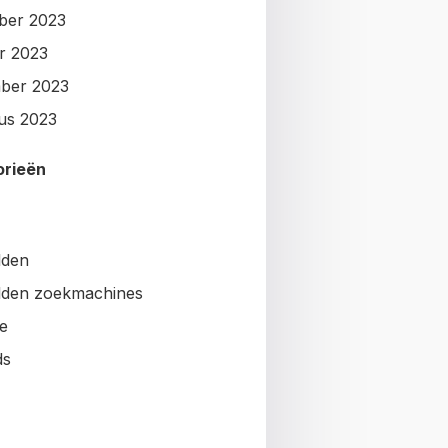
ber 2023
r 2023
ber 2023
us 2023
orieën
lden
den zoekmachines
e
ds