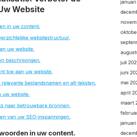
januar
 Uw Website
decem
novem
en in uw content.
oktobe
erzichtelijke websitestructuur.
septem
van uw website.
august
n beschrijvingen.
juli 20
nt toe aan uw website.
juni 2
mei 20
 relevante bestandsnamen en alt-teksten.
april 2
n uw website.
maart 
nks naar betrouwbare bronnen.
februa
aten van uw SEO-inspanningen.
januar
kwoorden in uw content.
decem