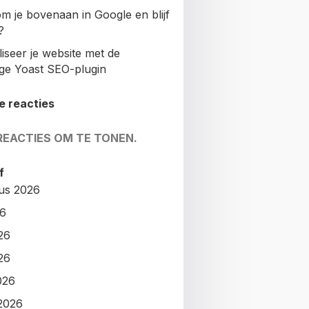
m je bovenaan in Google en blijf
?
iseer je website met de
ige Yoast SEO-plugin
e reacties
REACTIES OM TE TONEN.
f
us 2026
26
26
26
026
2026