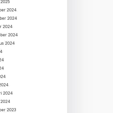
i 2025
ber 2024
ber 2024
r 2024
ber 2024
us 2024
24
024
24
024
2024
ri 2024
i 2024
ber 2023