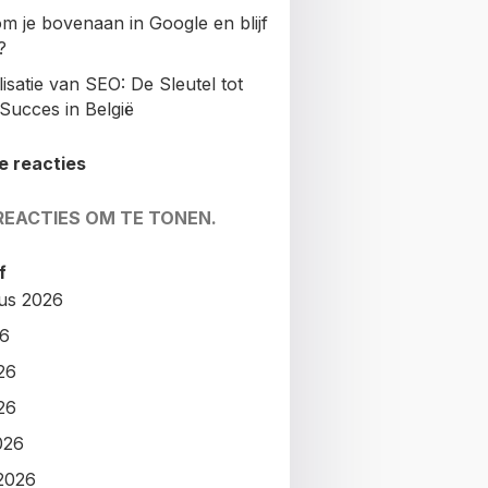
m je bovenaan in Google en blijf
?
isatie van SEO: De Sleutel tot
Succes in België
e reacties
REACTIES OM TE TONEN.
f
us 2026
26
26
26
026
2026