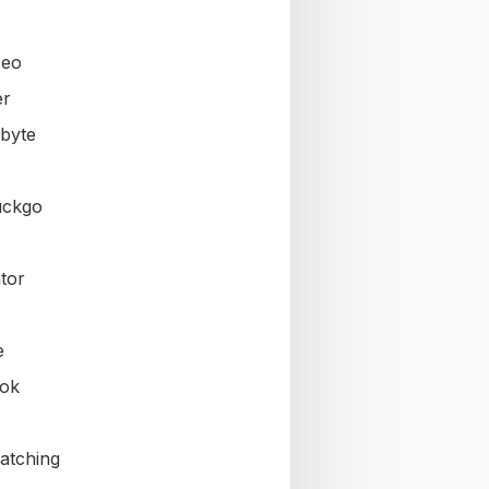
seo
er
byte
uckgo
tor
e
ok
atching