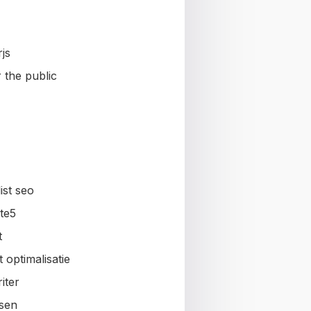
js
 the public
ist seo
te5
t
 optimalisatie
iter
sen