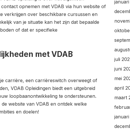
januar
s contact opnemen met VDAB via hun website of
decem
te verkrijgen over beschikbare cursussen en
novem
lijk van je situatie kan het zijn dat bepaalde
boden of dat er specifieke
oktobe
septem
august
lijkheden met VDAB
juli 20
juni 2
mei 20
 je carrière, een carrièreswitch overweegt of
april 2
iden, VDAB Opleidingen biedt een uitgebreid
ouw loopbaanontwikkeling te ondersteunen.
maart 
p de website van VDAB en ontdek welke
februa
mbities en doelen!
januar
decem