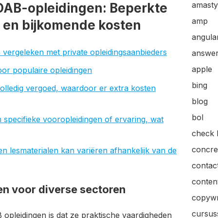
amasty
VDAB-opleidingen: Beperkte
amp
n en bijkomende kosten
angular
 vergeleken met private opleidingsaanbieders
answer
apple
oor populaire opleidingen
bing
volledig vergoed, waardoor er extra kosten
blog
bol
specifieke vooropleidingen of ervaring, wat
check l
concre
en lesmaterialen kan variëren afhankelijk van de
contac
content
en voor diverse sectoren
copywr
cursus
opleidingen is dat ze praktische vaardigheden