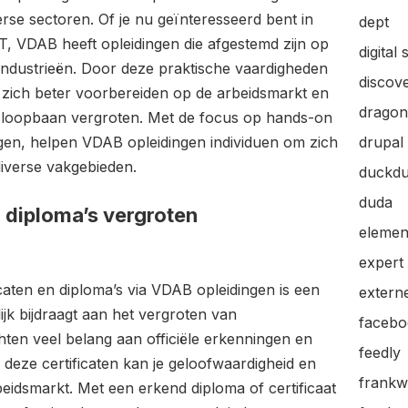
verse sectoren. Of je nu geïnteresseerd bent in
dept
 IT, VDAB heeft opleidingen die afgestemd zijn op
digital 
industrieën. Door deze praktische vaardigheden
discov
 zich beter voorbereiden op de arbeidsmarkt en
dragon
 loopbaan vergroten. Met de focus op hands-on
ngen, helpen VDAB opleidingen individuen om zich
drupal
diverse vakgebieden.
duckd
duda
n diploma’s vergroten
elemen
expert
caten en diploma’s via VDAB opleidingen is een
extern
jk bijdraagt aan het vergroten van
facebo
ten veel belang aan officiële erkenningen en
feedly
n deze certificaten kan je geloofwaardigheid en
frankw
idsmarkt. Met een erkend diploma of certificaat