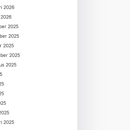
ri 2026
i 2026
ber 2025
ber 2025
r 2025
ber 2025
us 2025
25
25
25
025
2025
ri 2025