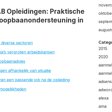
novem
B Opleidingen: Praktische
oktobe
Loopbaanondersteuning in
septem
august
Categ
 diverse sectoren
2015
ma’s vergroten arbeidskansen
2020
oopbaanadvies
aanme
ngen afhankelijk van situatie
aanmel
van een passende job na de opleiding
adsens
mogelijkheden
adwor
alexa
ama