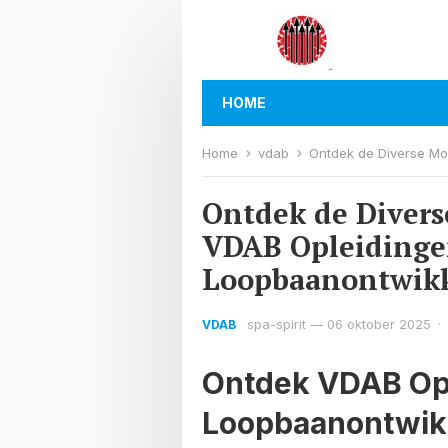
HOME
Home
vdab
Ontdek de Diverse Mogel
Ontdek de Diver
VDAB Opleidinge
Loopbaanontwikk
spa-spirit
—
06 oktober 2025
·
VDAB
Ontdek VDAB Opl
Loopbaanontwik