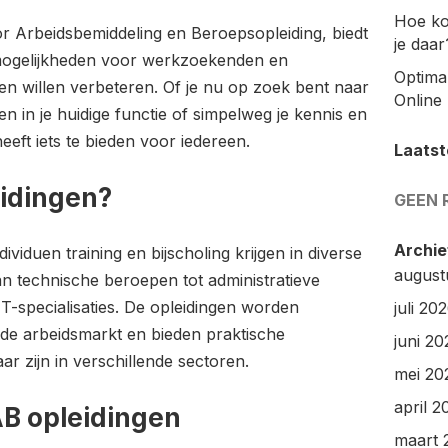
Hoe ko
r Arbeidsbemiddeling en Beroepsopleiding, biedt
je daar
smogelijkheden voor werkzoekenden en
Optimal
n willen verbeteren. Of je nu op zoek bent naar
Online 
n in je huidige functie of simpelweg je kennis en
eeft iets te bieden voor iedereen.
Laatst
eidingen?
GEEN 
Archie
viduen training en bijscholing krijgen in diverse
august
an technische beroepen tot administratieve
T-specialisaties. De opleidingen worden
juli 20
de arbeidsmarkt en bieden praktische
juni 20
ar zijn in verschillende sectoren.
mei 20
april 2
B opleidingen
maart 