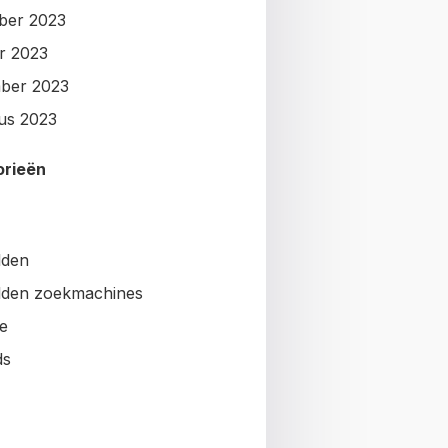
ber 2023
r 2023
ber 2023
us 2023
orieën
lden
den zoekmachines
e
ds