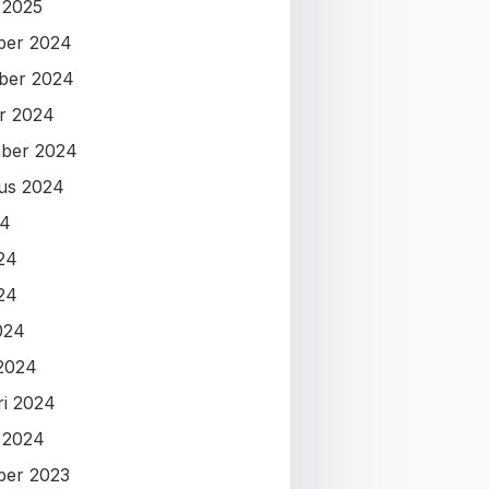
i 2025
ber 2024
ber 2024
r 2024
ber 2024
us 2024
24
024
24
024
2024
ri 2024
i 2024
ber 2023