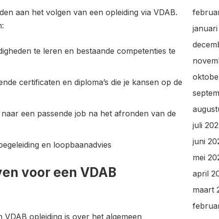
nden aan het volgen van een opleiding via VDAB.
februa
n:
januar
decem
igheden te leren en bestaande competenties te
novem
oktobe
nde certificaten en diploma’s die je kansen op de
septem
august
 naar een passende job na het afronden van de
juli 20
juni 20
 begeleiding en loopbaanadvies
mei 20
jven voor een VDAB
april 2
maart 
februa
n VDAB opleiding is over het algemeen