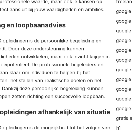
je professionele waarde, maar ook je kansen op
freela
ect aansluit bij jouw vaardigheden en ambities.
google
google
ng en loopbaanadvies
google 
google 
pleidingen is de persoonlijke begeleiding en
rdt. Door deze ondersteuning kunnen
google
digheden ontwikkelen, maar ook inzicht krijgen in
google
oeipotentieel. De professionele begeleiders en
google
n klaar om individuen te helpen bij het
google
ten, het stellen van realistische doelen en het
 Dankzij deze persoonlijke begeleiding kunnen
google
pen zetten richting een succesvolle loopbaan.
google 
google 
 opleidingen afhankelijk van situatie
gratis 
pleidingen is de mogelijkheid tot het volgen van
h1