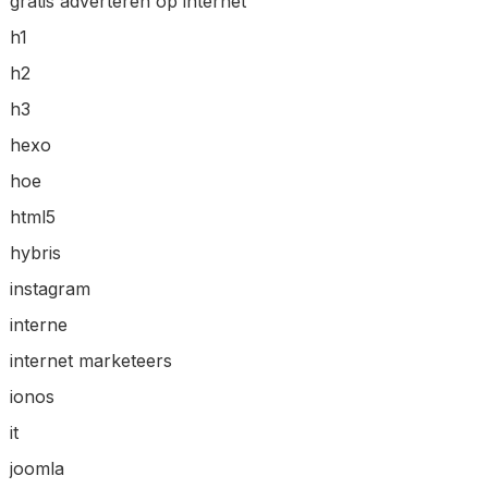
gratis adverteren op internet
h1
h2
h3
hexo
hoe
html5
hybris
instagram
interne
internet marketeers
ionos
it
joomla