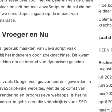
) is essentieel voor het verbeteren van de online
Hoe ko
aar hoe zit het met JavaScript en de rol die het
je daar
n we eens dieper ingaan op de impact van
Optimal
lisatie.
kracht
: Vroeger en Nu
Laatst
el gebruik maakten van JavaScript vaak
GEEN 
ij het indexeren door zoekmachines. Dit kwam
adden om de inhoud van dynamisch geladen
Archie
august
juli 20
s zoals Google veel geavanceerder geworden in
juni 20
vaScript-rijke websites. Met de opkomst van
mei 20
 rendering en progressieve webapps, is het nu
nier te gebruiken die vriendelijk is voor SEO.
april 2
maart 