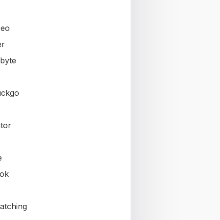
seo
er
byte
uckgo
tor
e
ok
atching