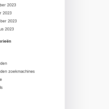
ber 2023
r 2023
ber 2023
us 2023
orieën
lden
den zoekmachines
e
ds