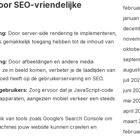
voor SEO-vriendelijke
februa
januar
decem
ng:
Door server-side rendering te implementeren,
novem
s gemakkelijk toegang hebben tot de inhoud van
oktobe
septem
ng:
Door afbeeldingen en andere media
august
ze in beeld komen, verbeter je de laadtijden van
vloed heeft op de gebruikerservaring en SEO.
juli 20
gebruikers:
Zorg ervoor dat je JavaScript-code
juni 20
 apparaten, aangezien mobiel verkeer een steeds
mei 20
april 2
k van tools zoals Google’s Search Console om
maart 
achines jouw website kunnen crawlen en
februa