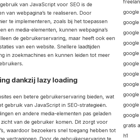
freela
 gebruik van JavaScript voor SEO is de
google
den van webpagina’s te realiseren. Door
ier te implementeren, zoals bij het toepassen
google
ngen en media-elementen, kunnen webpagina’s
google 
t alleen de gebruikerservaring, maar heeft ook een
google 
taties van een website. Snellere laadtijden
google
ing in zoekmachines en kunnen leiden tot meer
ebruikers.
google
google
ing dankzij lazy loading
google
google
sites een betere gebruikerservaring bieden, wat
google 
et gebruik van JavaScript in SEO-strategieën.
dingen en andere media-elementen pas geladen
google 
 zicht van de gebruiker komen. Dit zorgt voor
gratis 
na’s, waardoor bezoekers snel toegang hebben tot
h1
e vertragingen. Door de gebruikerservaring te