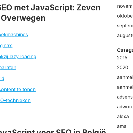
SEO met JavaScript: Zeven
novem
oktobe
e Overwegen
septem
zoekmachines
august
gina’s
Categ
zij lazy loading
2015
pparaten
2020
aanme
id
aanmel
ontent te tonen
adsens
EO-technieken
adwor
alexa
ama
vaScript voor SEO in België