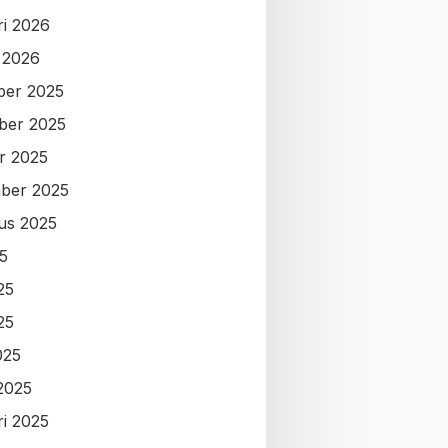
ri 2026
i 2026
ber 2025
ber 2025
r 2025
ber 2025
us 2025
25
25
25
025
2025
ri 2025