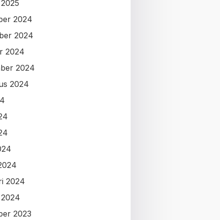
i 2025
ber 2024
ber 2024
r 2024
ber 2024
us 2024
24
024
24
024
2024
ri 2024
i 2024
ber 2023