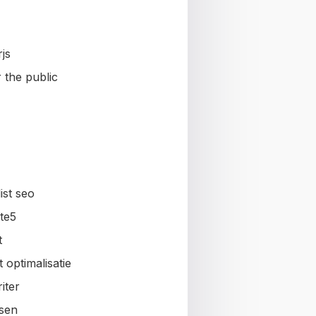
js
 the public
ist seo
te5
t
 optimalisatie
iter
sen