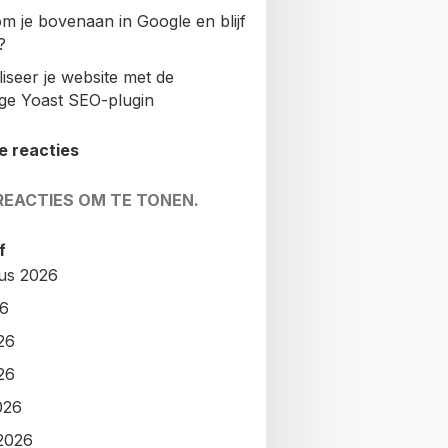
m je bovenaan in Google en blijf
?
iseer je website met de
ige Yoast SEO-plugin
e reacties
REACTIES OM TE TONEN.
f
us 2026
26
26
26
026
2026