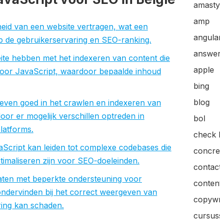
amasty
amp
heid van een website vertragen, wat een
angular
p de gebruikerservaring en SEO-ranking.
answer
te hebben met het indexeren van content die
apple
oor JavaScript, waardoor bepaalde inhoud
bing
blog
n even goed in het crawlen en indexeren van
oor er mogelijk verschillen optreden in
bol
latforms.
check l
aScript kan leiden tot complexe codebases die
concre
timaliseren zijn voor SEO-doeleinden.
contac
aten met beperkte ondersteuning voor
content
ndervinden bij het correct weergeven van
copywr
ring kan schaden.
cursus