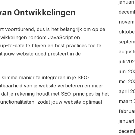
januar
 van Ontwikkelingen
decem
novem
 voortdurend, dus is het belangrijk om op de
oktobe
ntwikkelingen rondom JavaScript en
septem
p-to-date te blijven en best practices toe te
august
t jouw website goed presteert in de
juli 20
juni 2
slimme manier te integreren in je SEO-
mei 20
chtbaarheid van je website verbeteren en meer
april 2
dat je rekening houdt met SEO-principes bij het
maart 
nctionaliteiten, zodat jouw website optimaal
februa
januar
decem