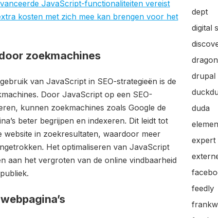
anceerde JavaScript-functionaliteiten vereist
dept
 extra kosten met zich mee kan brengen voor het
digital 
discov
 door zoekmachines
dragon
drupal
 gebruik van JavaScript in SEO-strategieën is de
duckd
ekmachines. Door JavaScript op een SEO-
nteren, kunnen zoekmachines zoals Google de
duda
s beter begrijpen en indexeren. Dit leidt tot
elemen
e website in zoekresultaten, waardoor meer
expert
ngetrokken. Het optimaliseren van JavaScript
extern
en aan het vergroten van de online vindbaarheid
facebo
publiek.
feedly
n webpagina’s
frankw