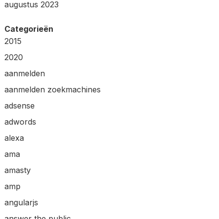
augustus 2023
Categorieën
2015
2020
aanmelden
aanmelden zoekmachines
adsense
adwords
alexa
ama
amasty
amp
angularjs
answer the public