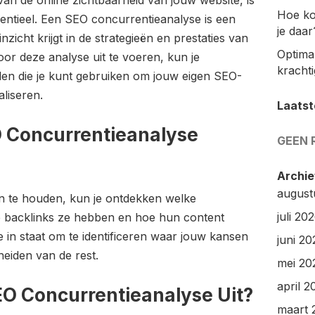
van de online zichtbaarheid van jouw website, is
Hoe ko
entieel. Een SEO concurrentieanalyse is een
je daar
zicht krijgt in de strategieën en prestaties van
Optimal
or deze analyse uit te voeren, kun je
kracht
len die je kunt gebruiken om jouw eigen SEO-
aliseren.
Laatst
 Concurrentieanalyse
GEEN 
Archie
august
en te houden, kun je ontdekken welke
juli 20
e backlinks ze hebben en hoe hun content
je in staat om te identificeren waar jouw kansen
juni 20
heiden van de rest.
mei 20
april 2
EO Concurrentieanalyse Uit?
maart 