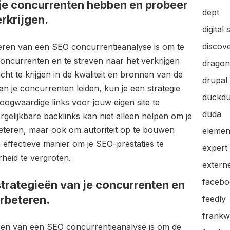
 je concurrenten hebben en probeer
dept
erkrijgen.
digital 
discov
voeren van een SEO concurrentieanalyse is om te
concurrenten en te streven naar het verkrijgen
dragon
icht te krijgen in de kwaliteit en bronnen van de
drupal
an je concurrenten leiden, kun je een strategie
duckd
oogwaardige links voor jouw eigen site te
duda
ergelijkbare backlinks kan niet alleen helpen om je
rbeteren, maar ook om autoriteit op te bouwen
elemen
 effectieve manier om je SEO-prestaties te
expert
rheid te vergroten.
extern
facebo
trategieën van je concurrenten en
erbeteren.
feedly
frankw
oeren van een SEO concurrentieanalyse is om de