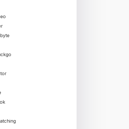
seo
er
byte
uckgo
tor
e
ok
atching