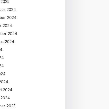
i 2025
ber 2024
ber 2024
r 2024
ber 2024
us 2024
24
024
24
024
2024
ri 2024
i 2024
ber 2023