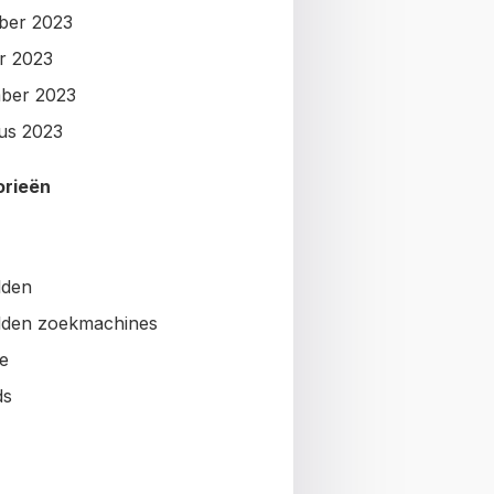
ber 2023
r 2023
ber 2023
us 2023
orieën
lden
den zoekmachines
e
ds