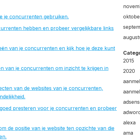
novem
e je concurrenten gebruiken.
oktobe
septem
currenten hebben en probeer vergelijkbare links
august
ën van je concurrenten en kijk hoe je deze kunt
Categ
2015
ten van je concurrenten om inzicht te krijgen in
2020
aanme
ecten van de websites van je concurrenten,
aanmel
delijkheid.
adsens
goed presteren voor je concurrenten en probeer
adwor
alexa
 de positie van je website ten opzichte van die
ama
en.