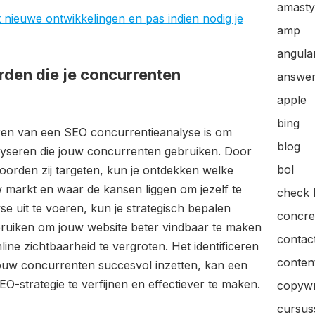
amasty
t nieuwe ontwikkelingen en pas indien nodig je
amp
angular
den die je concurrenten
answer
apple
bing
oeren van een SEO concurrentieanalyse is om
blog
yseren die jouw concurrenten gebruiken. Door
bol
woorden zij targeten, kun je ontdekken welke
w markt en waar de kansen liggen om jezelf te
check l
e uit te voeren, kun je strategisch bepalen
concre
ruiken om jouw website beter vindbaar te maken
contac
ine zichtbaarheid te vergroten. Het identificeren
content
jouw concurrenten succesvol inzetten, kan een
O-strategie te verfijnen en effectiever te maken.
copywr
cursus