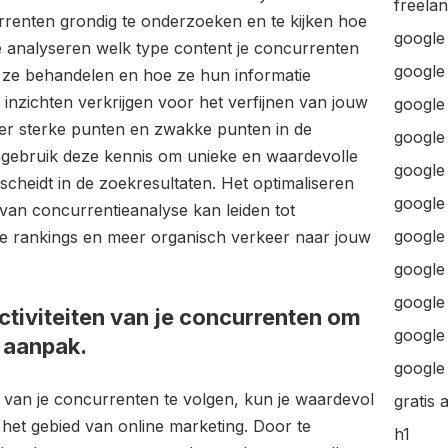
freela
rrenten grondig te onderzoeken en te kijken hoe
google
e analyseren welk type content je concurrenten
google
ze behandelen en hoe ze hun informatie
inzichten verkrijgen voor het verfijnen van jouw
google 
ceer sterke punten en zwakke punten in de
google 
 gebruik deze kennis om unieke en waardevolle
google
scheidt in de zoekresultaten. Het optimaliseren
google
 van concurrentieanalyse kan leiden tot
google
re rankings en meer organisch verkeer naar jouw
google
google
ctiviteiten van je concurrenten om
google 
n aanpak.
google 
n van je concurrenten te volgen, kun je waardevol
gratis 
 het gebied van online marketing. Door te
h1