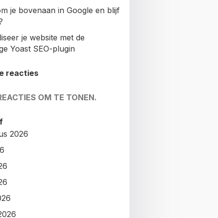
m je bovenaan in Google en blijf
?
iseer je website met de
ige Yoast SEO-plugin
e reacties
REACTIES OM TE TONEN.
f
us 2026
26
26
26
026
2026