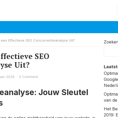
 een Effectieve SEO Concurrentieanalyse Uit?
Zoeke
ffectieve SEO
yse Uit?
Laatst
Optima
uari 2026
·
0 Comment
Google
Nederl
eanalyse: Jouw Sleutel
Optima
van de
s
Het Be
2019: 