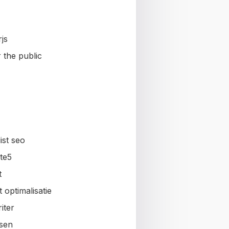
js
 the public
ist seo
te5
t
 optimalisatie
iter
sen