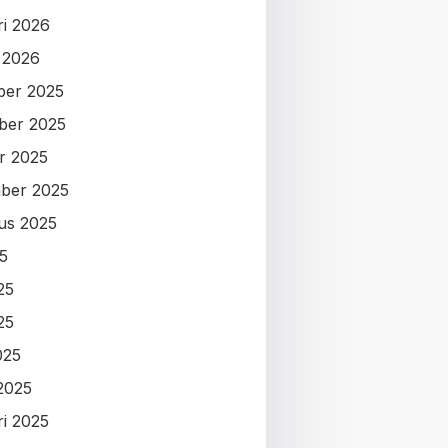
ri 2026
i 2026
ber 2025
ber 2025
r 2025
ber 2025
us 2025
25
25
25
025
2025
ri 2025