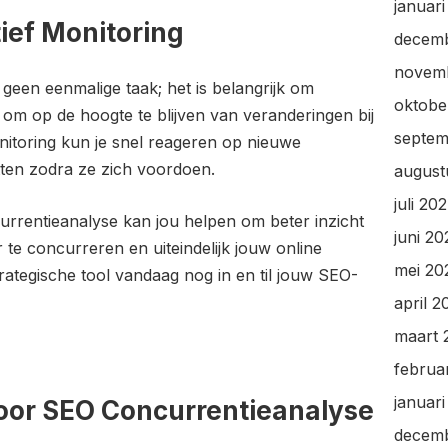
januar
ief Monitoring
decem
novem
geen eenmalige taak; het is belangrijk om
oktobe
 om op de hoogte te blijven van veranderingen bij
septem
nitoring kun je snel reageren op nieuwe
ten zodra ze zich voordoen.
august
juli 20
rrentieanalyse kan jou helpen om beter inzicht
juni 2
er te concurreren en uiteindelijk jouw online
mei 20
rategische tool vandaag nog in en til jouw SEO-
april 2
maart 
februa
januar
voor SEO Concurrentieanalyse
decem