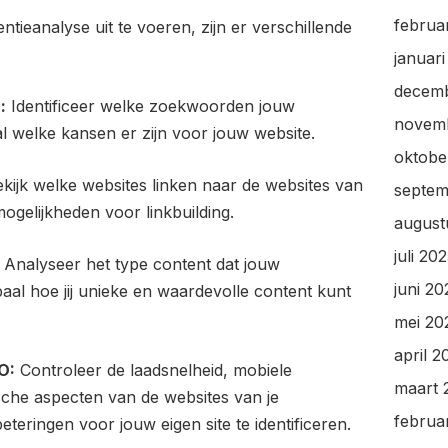
februa
ieanalyse uit te voeren, zijn er verschillende
januar
decem
:
Identificeer welke zoekwoorden jouw
novem
 welke kansen er zijn voor jouw website.
oktobe
kijk welke websites linken naar de websites van
septem
mogelijkheden voor linkbuilding.
august
juli 20
Analyseer het type content dat jouw
juni 20
al hoe jij unieke en waardevolle content kunt
mei 20
april 2
O:
Controleer de laadsnelheid, mobiele
maart 
ische aspecten van de websites van je
februa
eringen voor jouw eigen site te identificeren.