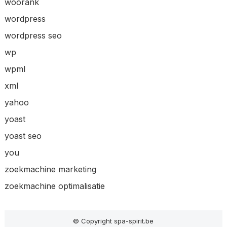
woorank
wordpress
wordpress seo
wp
wpml
xml
yahoo
yoast
yoast seo
you
zoekmachine marketing
zoekmachine optimalisatie
© Copyright spa-spirit.be