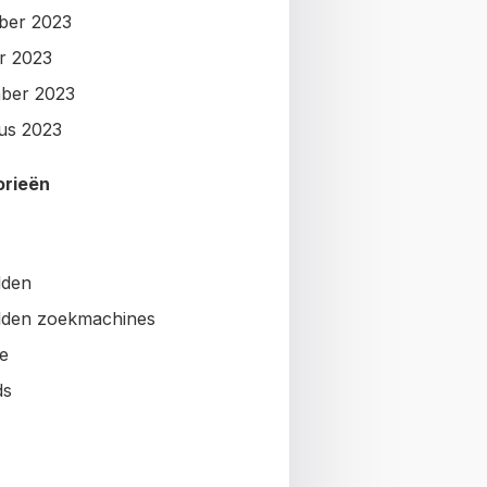
ber 2023
r 2023
ber 2023
us 2023
orieën
lden
den zoekmachines
e
ds