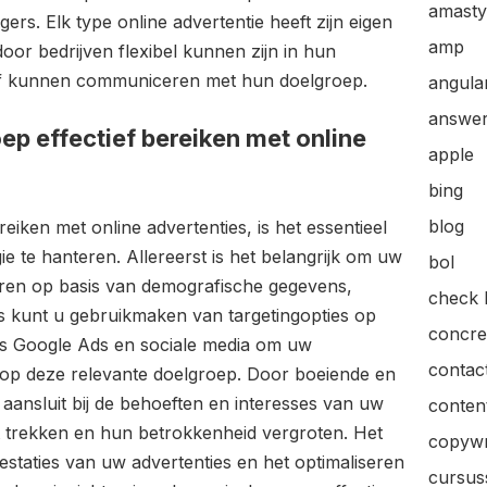
amasty
ers. Elk type online advertentie heeft zijn eigen
amp
r bedrijven flexibel kunnen zijn in hun
ief kunnen communiceren met hun doelgroep.
angular
answer
ep effectief bereiken met online
apple
bing
blog
eiken met online advertenties, is het essentieel
e te hanteren. Allereerst is het belangrijk om uw
bol
ëren op basis van demografische gegevens,
check l
s kunt u gebruikmaken van targetingopties op
concre
als Google Ads en sociale media om uw
contac
en op deze relevante doelgroep. Door boeiende en
 aansluit bij de behoeften en interesses van uw
content
 trekken en hun betrokkenheid vergroten. Het
copywr
estaties van uw advertenties en het optimaliseren
cursus