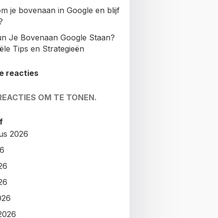
m je bovenaan in Google en blijf
?
n Je Bovenaan Google Staan?
ële Tips en Strategieën
e reacties
REACTIES OM TE TONEN.
f
us 2026
26
26
26
026
2026