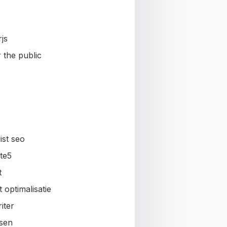
js
 the public
ist seo
te5
t
 optimalisatie
iter
sen