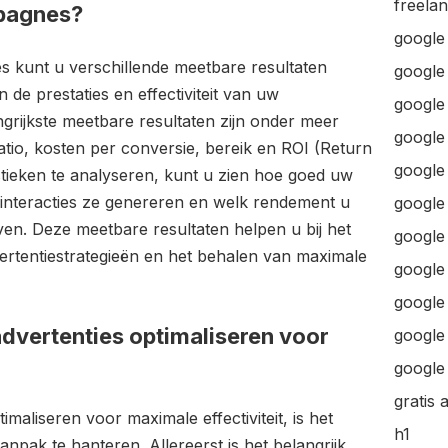
freela
mpagnes?
google
s kunt u verschillende meetbare resultaten
google
 de prestaties en effectiviteit van uw
google 
rijkste meetbare resultaten zijn onder meer
google 
atio, kosten per conversie, bereik en ROI (Return
google
stieken te analyseren, kunt u zien hoe goed uw
 interacties ze genereren en welk rendement u
google
ven. Deze meetbare resultaten helpen u bij het
google
ertentiestrategieën en het behalen van maximale
google
google
advertenties optimaliseren voor
google 
google 
gratis 
maliseren voor maximale effectiviteit, is het
h1
anpak te hanteren. Allereerst is het belangrijk