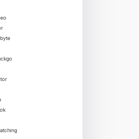
seo
er
byte
uckgo
tor
e
ok
atching