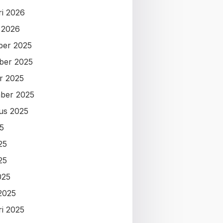
ri 2026
i 2026
ber 2025
ber 2025
r 2025
ber 2025
us 2025
25
25
25
025
2025
ri 2025