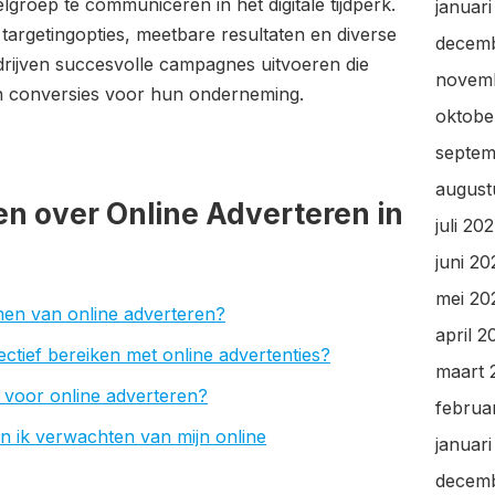
lgroep te communiceren in het digitale tijdperk.
januar
targetingopties, meetbare resultaten en diverse
decem
rijven succesvolle campagnes uitvoeren die
novem
en conversies voor hun onderneming.
oktobe
septem
august
n over Online Adverteren in
juli 20
juni 2
mei 20
men van online adverteren?
april 2
ectief bereiken met online advertenties?
maart 
n voor online adverteren?
februa
n ik verwachten van mijn online
januar
decem