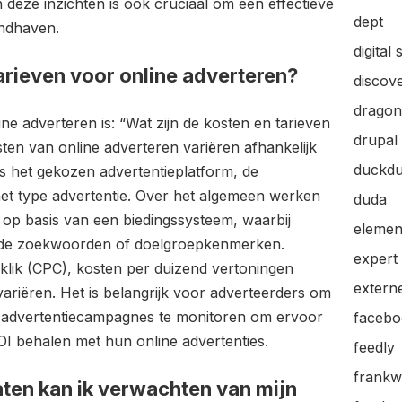
eze inzichten is ook cruciaal om een effectieve
dept
andhaven.
digital 
tarieven voor online adverteren?
discov
dragon
ne adverteren is: “Wat zijn de kosten en tarieven
drupal
ten van online adverteren variëren afhankelijk
duckd
ls het gekozen advertentieplatform, de
et type advertentie. Over het algemeen werken
duda
s op basis van een biedingssysteem, waarbij
elemen
lde zoekwoorden of doelgroepkenmerken.
expert
klik (CPC), kosten per duizend vertoningen
extern
ariëren. Het is belangrijk voor adverteerders om
n advertentiecampagnes te monitoren om ervoor
facebo
OI behalen met hun online advertenties.
feedly
frankw
ten kan ik verwachten van mijn