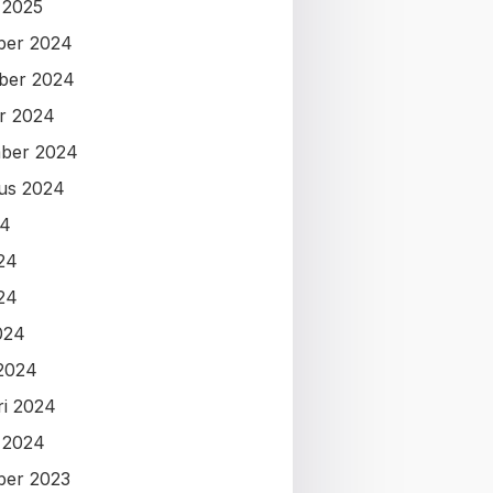
i 2025
ber 2024
ber 2024
r 2024
ber 2024
us 2024
24
024
24
024
2024
ri 2024
i 2024
ber 2023