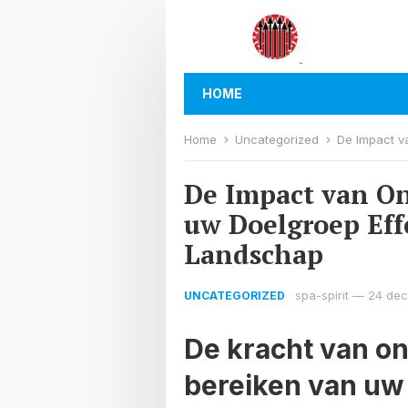
HOME
Home
Uncategorized
De Impact van O
De Impact van On
uw Doelgroep Effe
Landschap
spa-spirit
—
24 de
UNCATEGORIZED
De kracht van on
bereiken van uw 