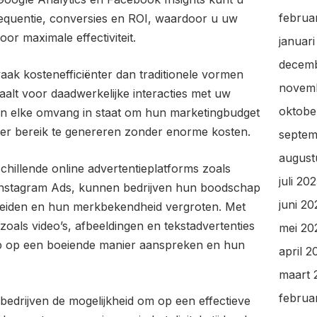
februa
kfrequentie, conversies en ROI, waardoor u uw
r maximale effectiviteit.
januar
decem
aak kostenefficiënter dan traditionele vormen
novem
aalt voor daadwerkelijke interacties met uw
oktobe
 van elke omvang in staat om hun marketingbudget
oter bereik te genereren zonder enorme kosten.
septem
august
hillende online advertentieplatforms zoals
juli 20
nstagram Ads, kunnen bedrijven hun boodschap
juni 20
reiden en hun merkbekendheid vergroten. Met
 zoals video’s, afbeeldingen en tekstadvertenties
mei 20
p op een boeiende manier aanspreken en hun
april 2
maart 
februa
 bedrijven de mogelijkheid om op een effectieve