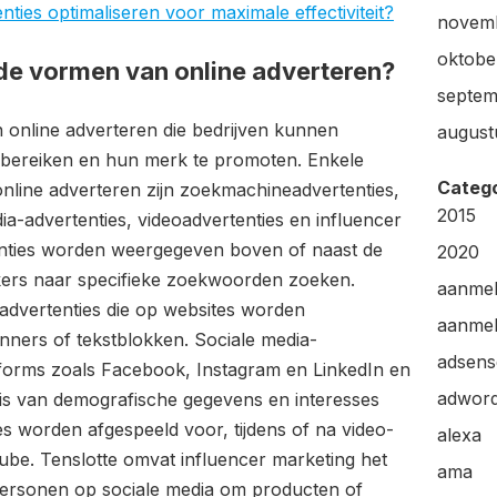
nties optimaliseren voor maximale effectiviteit?
novem
oktobe
nde vormen van online adverteren?
septem
n online adverteren die bedrijven kunnen
august
bereiken en hun merk te promoten. Enkele
Categ
ine adverteren zijn zoekmachineadvertenties,
2015
dia-advertenties, videoadvertenties en influencer
nties worden weergegeven boven of naast de
2020
kers naar specifieke zoekwoorden zoeken.
aanme
e advertenties die op websites worden
aanmel
ners of tekstblokken. Sociale media-
adsens
tforms zoals Facebook, Instagram en LinkedIn en
adwor
s van demografische gegevens en interesses
es worden afgespeeld voor, tijdens of na video-
alexa
be. Tenslotte omvat influencer marketing het
ama
ersonen op sociale media om producten of