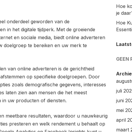
Hoe ko
je daar
ieel onderdeel geworden van de
Hoe Ku
n in het digitale tijdperk. Met de groeiende
Essenti
rnet en sociale media, biedt online adverteren
Laatst
 doelgroep te bereiken en uw merk te
GEEN 
en van online adverteren is de gerichtheid
Archie
fstemmen op specifieke doelgroepen. Door
august
pties zoals demografische gegevens, interesses
juli 20
es laten zien aan mensen die het meest
jn in uw producten of diensten.
juni 20
mei 20
ren meetbare resultaten, waardoor u nauwkeurig
april 2
ties presteren en welk rendement u behaalt op
maart 
 Google Analytics en Facebook Insights kunt u