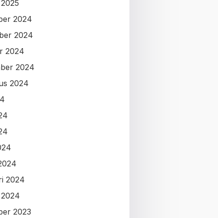
i 2025
ber 2024
ber 2024
r 2024
ber 2024
us 2024
24
024
24
024
2024
ri 2024
i 2024
ber 2023