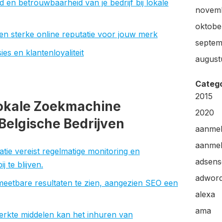
 en betrouwbaarheid van je bedrijf bij lokale
novem
oktobe
en sterke online reputatie voor jouw merk
septem
es en klantenloyaliteit
august
Categ
2015
okale Zoekmachine
2020
 Belgische Bedrijven
aanme
aanmel
tie vereist regelmatige monitoring en
adsens
 te blijven.
adwor
 meetbare resultaten te zien, aangezien SEO een
alexa
ama
erkte middelen kan het inhuren van