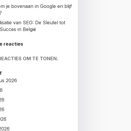
m je bovenaan in Google en blijf
?
isatie van SEO: De Sleutel tot
Succes in België
e reacties
REACTIES OM TE TONEN.
f
us 2026
26
26
26
026
2026