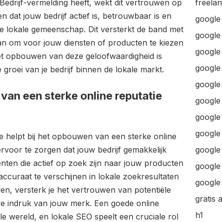
edrijf-vermelding heeft, wekt dit vertrouwen op
freela
ien dat jouw bedrijf actief is, betrouwbaar is en
google
de lokale gemeenschap. Dit versterkt de band met
google
n om voor jouw diensten of producten te kiezen
google 
t opbouwen van deze geloofwaardigheid is
google 
 groei van je bedrijf binnen de lokale markt.
google
van een sterke online reputatie
google
google
google
e helpt bij het opbouwen van een sterke online
rvoor te zorgen dat jouw bedrijf gemakkelijk
google
nten die actief op zoek zijn naar jouw producten
google 
accuraat te verschijnen in lokale zoekresultaten
google 
en, versterk je het vertrouwen van potentiële
gratis 
eve indruk van jouw merk. Een goede online
h1
tale wereld, en lokale SEO speelt een cruciale rol