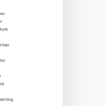
seo
er
byte
uckgo
tor
e
ok
atching