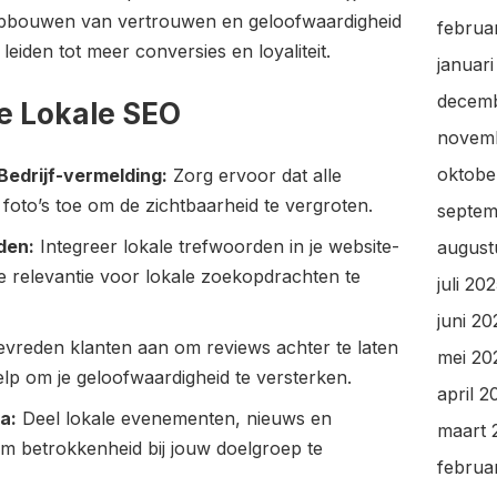
t opbouwen van vertrouwen en geloofwaardigheid
februa
eiden tot meer conversies en loyaliteit.
januar
decem
ve Lokale SEO
novem
oktobe
Bedrijf-vermelding:
Zorg ervoor dat alle
 foto’s toe om de zichtbaarheid te vergroten.
septem
den:
Integreer lokale trefwoorden in je website-
august
de relevantie voor lokale zoekopdrachten te
juli 20
juni 20
vreden klanten aan om reviews achter te laten
mei 20
lp om je geloofwaardigheid te versterken.
april 2
a:
Deel lokale evenementen, nieuws en
maart 
m betrokkenheid bij jouw doelgroep te
februa