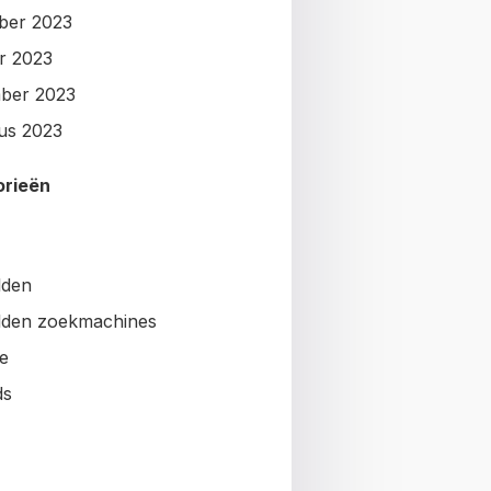
ber 2023
r 2023
ber 2023
us 2023
orieën
lden
den zoekmachines
e
ds