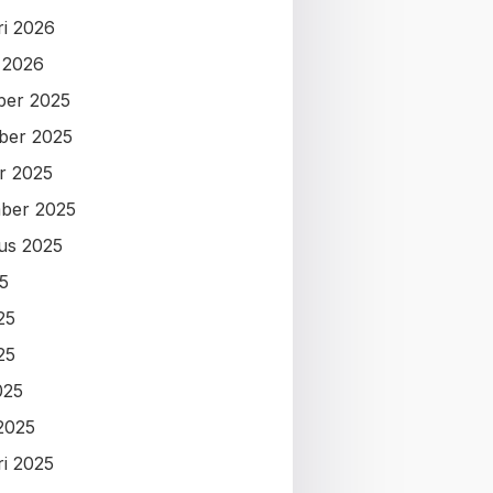
ri 2026
i 2026
ber 2025
ber 2025
r 2025
ber 2025
us 2025
25
25
25
025
2025
ri 2025