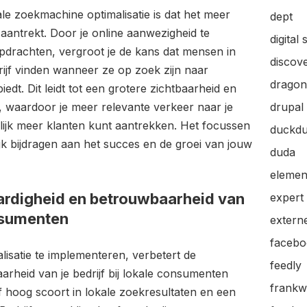
le zoekmachine optimalisatie is dat het meer
dept
o aantrekt. Door je online aanwezigheid te
digital 
pdrachten, vergroot je de kans dat mensen in
discov
ijf vinden wanneer ze op zoek zijn naar
dragon
iedt. Dit leidt tot een grotere zichtbaarheid en
, waardoor je meer relevante verkeer naar je
drupal
elijk meer klanten kunt aantrekken. Het focussen
duckd
jk bijdragen aan het succes en de groei van jouw
duda
elemen
ardigheid en betrouwbaarheid van
expert
onsumenten
extern
facebo
isatie te implementeren, verbetert de
feedly
rheid van je bedrijf bij lokale consumenten
frankw
f hoog scoort in lokale zoekresultaten en een