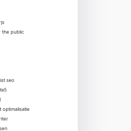
js
 the public
ist seo
te5
t
 optimalisatie
iter
sen