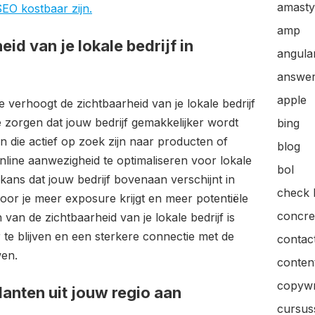
amasty
SEO kostbaar zijn.
amp
id van je lokale bedrijf in
angular
answer
apple
 verhoogt de zichtbaarheid van je lokale bedrijf
e zorgen dat jouw bedrijf gemakkelijker wordt
bing
n die actief op zoek zijn naar producten of
blog
online aanwezigheid te optimaliseren voor lokale
bol
kans dat jouw bedrijf bovenaan verschijnt in
check l
oor je meer exposure krijgt en meer potentiële
concre
van de zichtbaarheid van je lokale bedrijf is
 te blijven en een sterkere connectie met de
contac
en.
content
copywr
lanten uit jouw regio aan
cursus