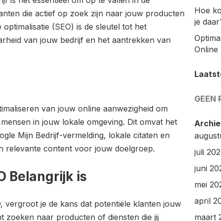
jf is het essentieel om op te vallen in de
Hoe ko
anten die actief op zoek zijn naar jouw producten
je daar
ptimalisatie (SEO) is de sleutel tot het
Optimal
arheid van jouw bedrijf en het aantrekken van
Online 
Laatst
GEEN 
timaliseren van jouw online aanwezigheid om
mensen in jouw lokale omgeving. Dit omvat het
Archie
ogle Mijn Bedrijf-vermelding, lokale citaten en
august
n relevante content voor jouw doelgroep.
juli 20
juni 20
Belangrijk is
mei 20
april 2
, vergroot je de kans dat potentiële klanten jouw
t zoeken naar producten of diensten die jij
maart 