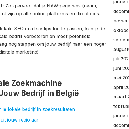
januar
t:
Zorg ervoor dat je NAW-gegevens (naam,
decem
t zijn op alle online platforms en directories.
novem
okale SEO en deze tips toe te passen, kun je de
oktobe
ale bedrijf verbeteren en meer potentiële
septem
ag nog stappen om jouw bedrijf naar een hoger
august
digitale marketing!
juli 20
juni 2
mei 20
ale Zoekmachine
april 2
Jouw Bedrijf in België
maart 
februa
je lokale bedrijf in zoekresultaten
januar
 uit jouw regio aan
decem