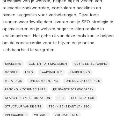
prestaties van je website, helpen bij het vinden van
relevante zoekwoorden, controleren backlinks en
bieden suggesties voor verbeteringen. Deze tools
kunnen waardevolle data leveren om je SEO-strategie te
optimaliseren en je website hoger te laten ranken in
zoekmachines. Het gebruik van deze tools kan je helpen
om de concurrentie voor te blijven en je online
zichtbaarheid te vergroten.
BACKLINKS
CONTENT OPTIMALISEREN
GEBRUIKERSERVARING
GOOGLE
I SEO
LAADSNELHEID
LINKBUILDING
META-TAGS
ONLINE MARKETING
ONLINE ZICHTBAARHEID
RANKING IN ZOEKMACHINES
RELEVANTE ZOEKWOORDEN
SEARCH ENGINE OPTIMIZATION
SEO
SEO-STRATEGIE
STRUCTUUR VAN DE SITE
TECHNISCHE KANT VAN SEO
VINDBAARHEID
WEBSITE
ZOEKMACHINES