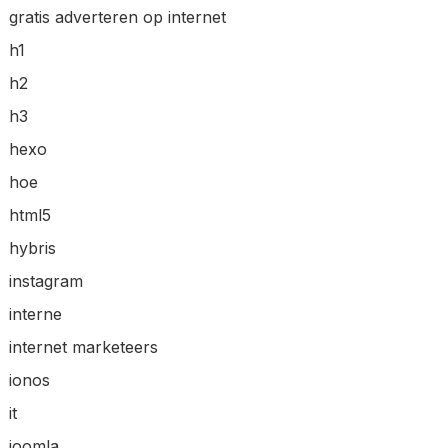
gratis adverteren op internet
h1
h2
h3
hexo
hoe
html5
hybris
instagram
interne
internet marketeers
ionos
it
joomla