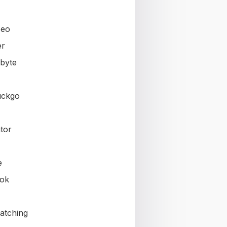
seo
er
byte
uckgo
tor
e
ok
atching