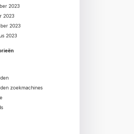
ber 2023
r 2023
ber 2023
us 2023
orieën
lden
den zoekmachines
e
ds