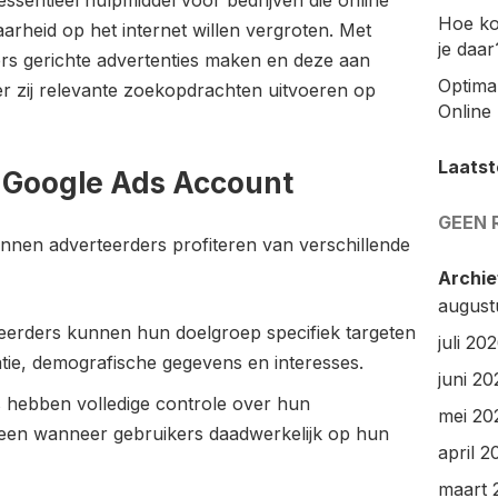
ssentieel hulpmiddel voor bedrijven die online
Hoe ko
arheid op het internet willen vergroten. Met
je daar
s gerichte advertenties maken en deze aan
Optimal
r zij relevante zoekopdrachten uitvoeren op
Online 
Laatst
 Google Ads Account
GEEN 
nen adverteerders profiteren van verschillende
Archie
august
teerders kunnen hun doelgroep specifiek targeten
juli 20
tie, demografische gegevens en interesses.
juni 20
 hebben volledige controle over hun
mei 20
lleen wanneer gebruikers daadwerkelijk op hun
april 2
maart 