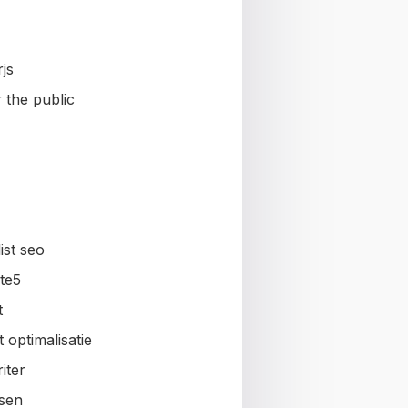
js
 the public
ist seo
te5
t
 optimalisatie
iter
sen