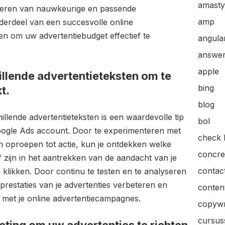
amasty
cteren van nauwkeurige en passende
amp
derdeel van een succesvolle online
en om uw advertentiebudget effectief te
angular
answer
apple
illende advertentieteksten om te
bing
t.
blog
illende advertentieteksten is een waardevolle tip
bol
Google Ads account. Door te experimenteren met
check l
n oproepen tot actie, kun je ontdekken welke
concre
 zijn in het aantrekken van de aandacht van je
contac
klikken. Door continu te testen en te analyseren
 prestaties van je advertenties verbeteren en
content
n met je online advertentiecampagnes.
copywr
cursus