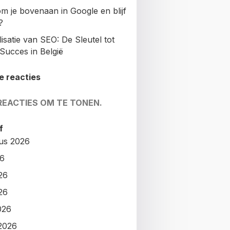
m je bovenaan in Google en blijf
?
isatie van SEO: De Sleutel tot
Succes in België
e reacties
REACTIES OM TE TONEN.
f
us 2026
26
26
26
026
2026