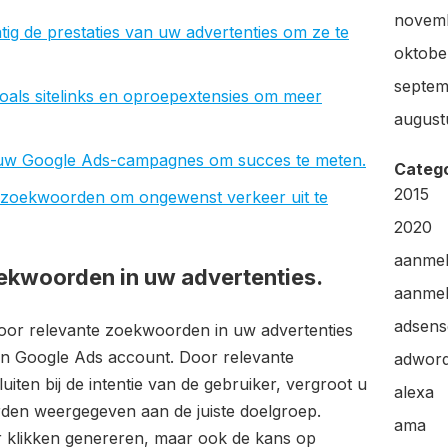
novem
ig de prestaties van uw advertenties om ze te
oktobe
septem
oals sitelinks en oproepextensies om meer
august
or uw Google Ads-campagnes om succes te meten.
Categ
2015
 zoekwoorden om ongewenst verkeer uit te
2020
aanme
ekwoorden in uw advertenties.
aanmel
adsens
voor relevante zoekwoorden in uw advertenties
n Google Ads account. Door relevante
adwor
iten bij de intentie van de gebruiker, vergroot u
alexa
rden weergegeven aan de juiste doelgroep.
ama
r klikken genereren, maar ook de kans op