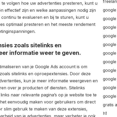
freela
 te volgen hoe uw advertenties presteren, kunt u
google
eën effectief zijn en welke aanpassingen nodig zijn
continu te evalueren en bij te sturen, kunt u
google
ies optimaal presteren en het meeste rendement
google 
tinginspanningen.
google 
ies zoals sitelinks en
google
er informatie weer te geven.
google
google
timaliseren van je Google Ads account is om
google
zoals sitelinks en oproepextensies. Door deze
google
advertenties, kun je meer informatie weergeven en
google 
ren over je producten of diensten. Sitelinks
links naar relevante pagina’s op je website toe te
google 
s het eenvoudig maken voor gebruikers om direct
gratis 
r slim gebruik te maken van deze extensies,
h1
baarheid van je advertenties, maar verbeter je ook