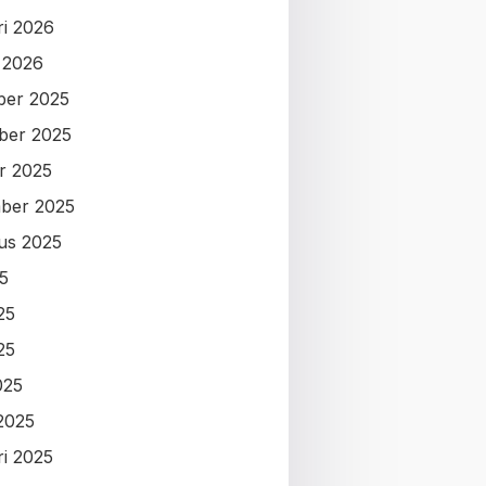
ri 2026
i 2026
ber 2025
ber 2025
r 2025
ber 2025
us 2025
25
25
25
025
2025
ri 2025