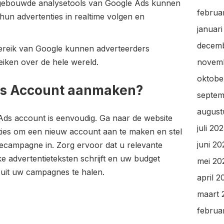
ngebouwde analysetools van Google Ads kunnen
februa
hun advertenties in realtime volgen en
januar
decem
bereik van Google kunnen adverteerders
eiken over de hele wereld.
novem
oktobe
ds Account aanmaken?
septem
august
ds account is eenvoudig. Ga naar de website
juli 20
ties om een nieuw account aan te maken en stel
juni 20
ecampagne in. Zorg ervoor dat u relevante
e advertentieteksten schrijft en uw budget
mei 20
 uit uw campagnes te halen.
april 2
maart 
februa