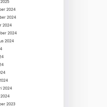
i 2025
ber 2024
ber 2024
r 2024
ber 2024
us 2024
24
024
24
024
2024
ri 2024
i 2024
ber 2023