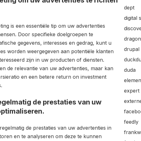
eting om uw advertenties te richten
dept
digital 
ing is een essentiële tip om uw advertenties
discov
e mensen. Door specifieke doelgroepen te
dragon
fische gegevens, interesses en gedrag, kunt u
drupal
ies worden weergegeven aan potentiële klanten
duckd
nteresseerd zijn in uw producten of diensten.
een de relevantie van uw advertenties, maar kan
duda
rsieratio en een betere return on investment
elemen
.
expert
egelmatig de prestaties van uw
extern
optimaliseren.
facebo
feedly
regelmatig de prestaties van uw advertenties in
frankw
toren en te analyseren om deze te kunnen