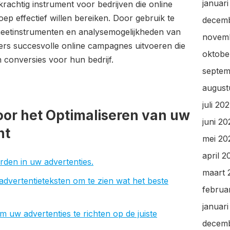
januar
rachtig instrument voor bedrijven die online
ep effectief willen bereiken. Door gebruik te
decem
meetinstrumenten en analysemogelijkheden van
novem
rs succesvolle online campagnes uitvoeren die
oktobe
n conversies voor hun bedrijf.
septem
august
juli 20
voor het Optimaliseren van uw
juni 2
nt
mei 20
april 2
den in uw advertenties.
maart 
 advertentieteksten om te zien wat het beste
februa
januar
m uw advertenties te richten op de juiste
decem