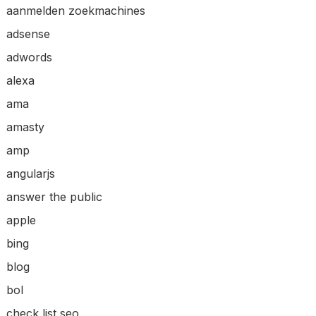
aanmelden zoekmachines
adsense
adwords
alexa
ama
amasty
amp
angularjs
answer the public
apple
bing
blog
bol
check list seo