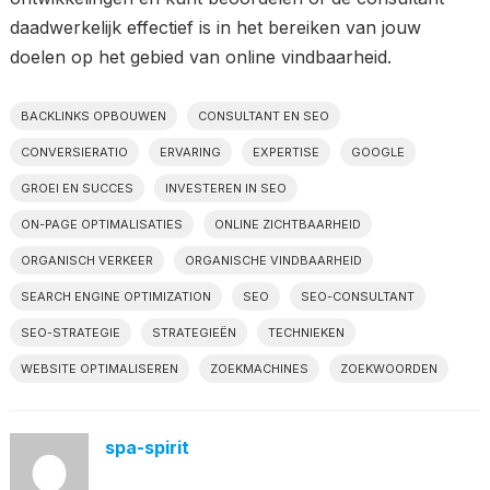
daadwerkelijk effectief is in het bereiken van jouw
doelen op het gebied van online vindbaarheid.
BACKLINKS OPBOUWEN
CONSULTANT EN SEO
CONVERSIERATIO
ERVARING
EXPERTISE
GOOGLE
GROEI EN SUCCES
INVESTEREN IN SEO
ON-PAGE OPTIMALISATIES
ONLINE ZICHTBAARHEID
ORGANISCH VERKEER
ORGANISCHE VINDBAARHEID
SEARCH ENGINE OPTIMIZATION
SEO
SEO-CONSULTANT
SEO-STRATEGIE
STRATEGIEËN
TECHNIEKEN
WEBSITE OPTIMALISEREN
ZOEKMACHINES
ZOEKWOORDEN
spa-spirit