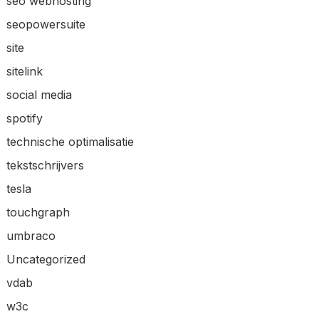
seo webhosting
seopowersuite
site
sitelink
social media
spotify
technische optimalisatie
tekstschrijvers
tesla
touchgraph
umbraco
Uncategorized
vdab
w3c