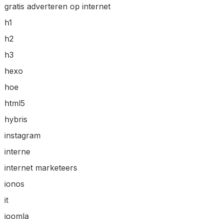
gratis adverteren op internet
h1
h2
h3
hexo
hoe
html5
hybris
instagram
interne
internet marketeers
ionos
it
joomla