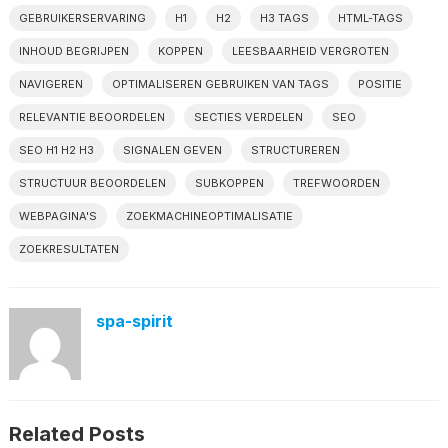
GEBRUIKERSERVARING
H1
H2
H3 TAGS
HTML-TAGS
INHOUD BEGRIJPEN
KOPPEN
LEESBAARHEID VERGROTEN
NAVIGEREN
OPTIMALISEREN GEBRUIKEN VAN TAGS
POSITIE
RELEVANTIE BEOORDELEN
SECTIES VERDELEN
SEO
SEO H1 H2 H3
SIGNALEN GEVEN
STRUCTUREREN
STRUCTUUR BEOORDELEN
SUBKOPPEN
TREFWOORDEN
WEBPAGINA'S
ZOEKMACHINEOPTIMALISATIE
ZOEKRESULTATEN
spa-spirit
Related Posts