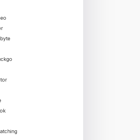
seo
er
byte
uckgo
tor
e
ok
atching