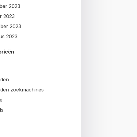
ber 2023
r 2023
ber 2023
us 2023
orieën
lden
den zoekmachines
e
ds