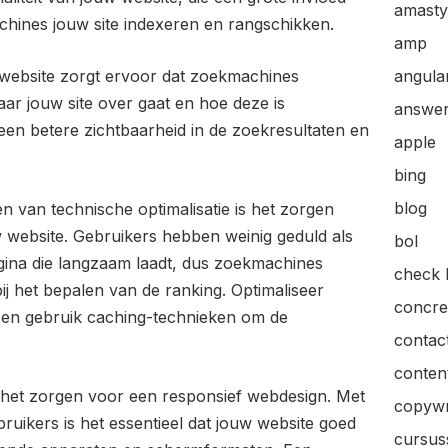
amasty
ines jouw site indexeren en rangschikken.
amp
 website zorgt ervoor dat zoekmachines
angular
ar jouw site over gaat en hoe deze is
answer
n een betere zichtbaarheid in de zoekresultaten en
apple
bing
blog
n van technische optimalisatie is het zorgen
w website. Gebruikers hebben weinig geduld als
bol
ina die langzaam laadt, dus zoekmachines
check l
j het bepalen van de ranking. Optimaliseer
concre
e en gebruik caching-technieken om de
contac
content
s het zorgen voor een responsief webdesign. Met
copywr
ruikers is het essentieel dat jouw website goed
cursus