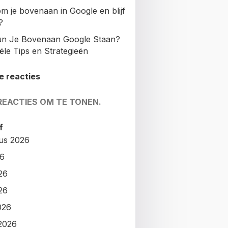
m je bovenaan in Google en blijf
?
n Je Bovenaan Google Staan?
ële Tips en Strategieën
e reacties
REACTIES OM TE TONEN.
f
us 2026
26
26
26
026
2026