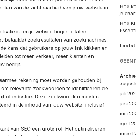
Hoe ko
groten van de zichtbaarheid van jouw website in
je daar
Hoe Ku
Essenti
satie is om je website hoger te laten
iet-betaalde) zoekresultaten van zoekmachines.
Laatst
 de kans dat gebruikers op jouw link klikken en
leiden tot meer verkeer, meer klanten en
GEEN 
w bedrijf.
Archie
 waarmee rekening moet worden gehouden bij
august
k om relevante zoekwoorden te identificeren die
juli 20
ijf of industrie. Deze zoekwoorden moeten
juni 20
erd in de inhoud van jouw website, inclusief
mei 20
april 2
kant van SEO een grote rol. Het optimaliseren
maart 