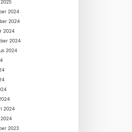
i 2025
ber 2024
ber 2024
r 2024
ber 2024
us 2024
24
024
24
024
2024
ri 2024
i 2024
ber 2023