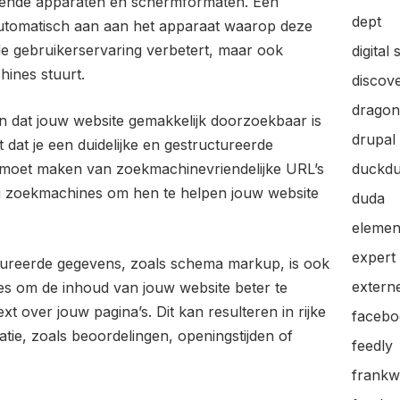
lende apparaten en schermformaten. Een
dept
automatisch aan aan het apparaat waarop deze
de gebruikerservaring verbetert, maar ook
digital 
hines stuurt.
discov
dragon
n dat jouw website gemakkelijk doorzoekbaar is
drupal
dat je een duidelijke en gestructureerde
 moet maken van zoekmachinevriendelijke URL’s
duckd
ij zoekmachines om hen te helpen jouw website
duda
elemen
expert
ureerde gegevens, zoals schema markup, is ook
extern
nes om de inhoud van jouw website beter te
xt over jouw pagina’s. Dit kan resulteren in rijke
facebo
tie, zoals beoordelingen, openingstijden of
feedly
frankw