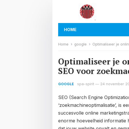
HOME
Home
google
Optimaliseer je onl
Optimaliseer je 
SEO voor zoekma
spa-spirit
—
24 november 2
GOOGLE
SEO (Search Engine Optimization
‘zoekmachineoptimalisatie’, is 
succesvolle online marketingstra
enorme hoeveelheid informatie h
dat jouw website opvalt en gemak