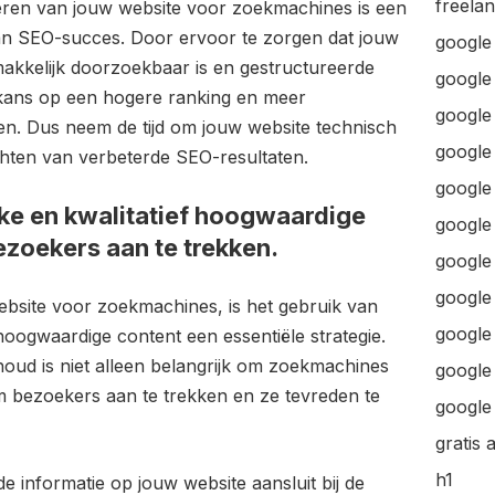
freela
seren van jouw website voor zoekmachines is een
van SEO-succes. Door ervoor te zorgen dat jouw
google
gemakkelijk doorzoekbaar is en gestructureerde
google
 kans op een hogere ranking en meer
google 
ten. Dus neem de tijd om jouw website technisch
google 
chten van verbeterde SEO-resultaten.
google
eke en kwalitatief hoogwaardige
google
zoekers aan te trekken.
google
google
website voor zoekmachines, is het gebruik van
google
 hoogwaardige content een essentiële strategie.
oud is niet alleen belangrijk om zoekmachines
google 
m bezoekers aan te trekken en ze tevreden te
google 
gratis 
h1
e informatie op jouw website aansluit bij de