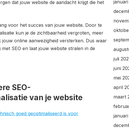
januar
orgen dat jouw website de aandacht krijgt die het
decem
novem
ang voor het succes van jouw website. Door te
oktobe
lisatie kun je de zichtbaarheid vergroten, meer
septem
jk jouw online aanwezigheid versterken. Dus waar
 met SEO en laat jouw website stralen in de
august
juli 20
juni 2
mei 20
tere SEO-
april 2
isatie van je website
maart 
februa
chnisch goed geoptimaliseerd is voor
januar
decem