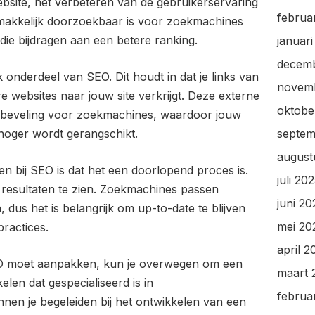
bsite, het verbeteren van de gebruikerservaring
februa
emakkelijk doorzoekbaar is voor zoekmachines
 die bijdragen aan een betere ranking.
januar
decem
k onderdeel van SEO. Dit houdt in dat je links van
novem
 websites naar jouw site verkrijgt. Deze externe
oktobe
anbeveling voor zoekmachines, waardoor jouw
n hoger wordt gerangschikt.
septem
august
n bij SEO is dat het een doorlopend proces is.
juli 20
m resultaten te zien. Zoekmachines passen
juni 20
dus het is belangrijk om up-to-date te blijven
mei 20
ractices.
april 2
SEO moet aanpakken, kun je overwegen om een
maart 
elen dat gespecialiseerd is in
februa
nnen je begeleiden bij het ontwikkelen van een