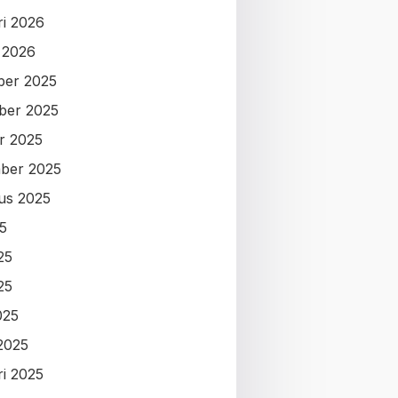
ri 2026
i 2026
ber 2025
ber 2025
r 2025
ber 2025
us 2025
25
25
25
025
2025
ri 2025