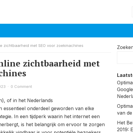
ine zichtbaarheid met SEO voor zoekmachines
Zoeke
online zichtbaarheid met
chines
Laatst
Optima
023
·
0 Comment
Google
Nederl
), of in het Nederlands
Optima
een essentieel onderdeel geworden van elke
van de
tegie. In een tijdperk waarin het internet een
Het Be
erbergt, is het belangrijk om ervoor te zorgen
2019: 
kelijk vindbaar is voor potentiële bezoekers.