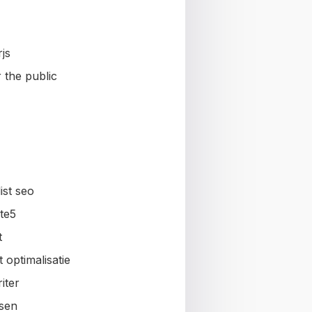
js
 the public
ist seo
te5
t
 optimalisatie
iter
sen