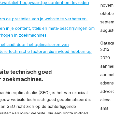
 kwalitatief hoogwaardige content om tevreden
novem
oktobe
 de prestaties van je website te verbeteren.
septem
 in je content, titels en meta-beschrijvingen om
august
verhogen in zoekmachines.
Categ
el laadt door het optimaliseren van
2015
dere technische factoren die invloed hebben op
2020
aanme
site technisch goed
aanmel
or zoekmachines.
adsens
adwor
hineoptimalisatie (SEO), is het van cruciaal
jouw website technisch goed geoptimaliseerd is
alexa
an SEO richt zich op de achterliggende
ama
aliteit van jouw website, die een grote invloed