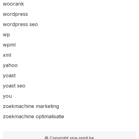
woorank
wordpress
wordpress seo
wp
wpml
xml
yahoo
yoast
yoast seo
you
zoekmachine marketing
zoekmachine optimalisatie
© Copyright spa-spirit.be