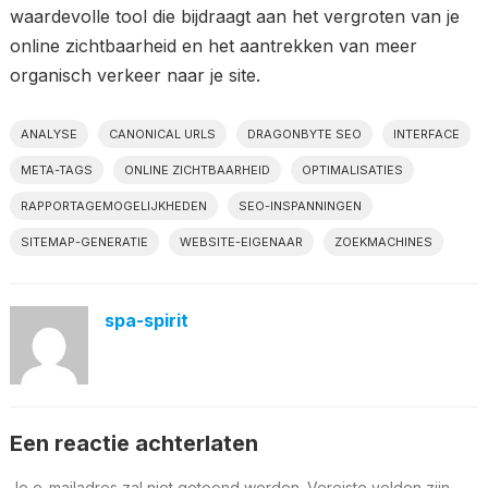
waardevolle tool die bijdraagt aan het vergroten van je
online zichtbaarheid en het aantrekken van meer
organisch verkeer naar je site.
ANALYSE
CANONICAL URLS
DRAGONBYTE SEO
INTERFACE
META-TAGS
ONLINE ZICHTBAARHEID
OPTIMALISATIES
RAPPORTAGEMOGELIJKHEDEN
SEO-INSPANNINGEN
SITEMAP-GENERATIE
WEBSITE-EIGENAAR
ZOEKMACHINES
spa-spirit
Een reactie achterlaten
Je e-mailadres zal niet getoond worden.
Vereiste velden zijn