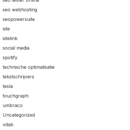
seo tester online
seo webhosting
seopowersuite
site
sitelink
social media
spotify
technische optimalisatie
tekstschrijvers
tesla
touchgraph
umbraco
Uncategorized
vdab