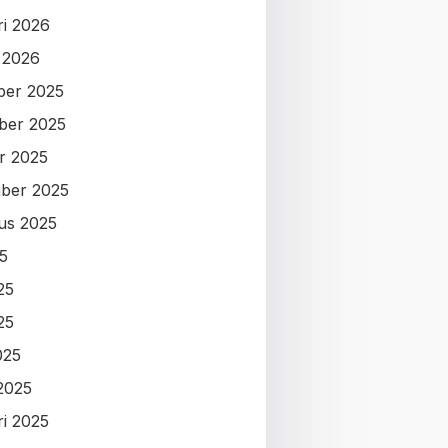
ri 2026
i 2026
ber 2025
ber 2025
r 2025
ber 2025
us 2025
25
25
25
025
2025
ri 2025