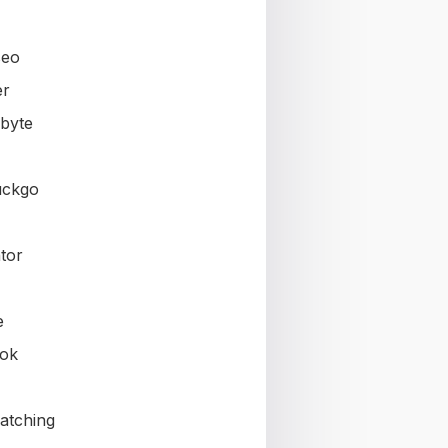
seo
er
byte
uckgo
tor
e
ok
atching