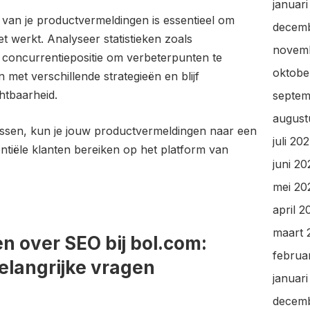
januar
 van je productvermeldingen is essentieel om
decem
iet werkt. Analyseer statistieken zoals
novem
n concurrentiepositie om verbeterpunten te
oktobe
n met verschillende strategieën en blijf
htbaarheid.
septem
august
assen, kun je jouw productvermeldingen naar een
juli 20
ntiële klanten bereiken op het platform van
juni 2
mei 20
april 2
maart 
n over SEO bij bol.com:
februa
elangrijke vragen
januar
decem