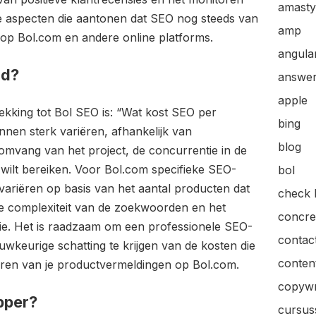
amasty
ele aspecten die aantonen dat SEO nog steeds van
amp
 op Bol.com en andere online platforms.
angular
nd?
answer
apple
ekking tot Bol SEO is: “Wat kost SEO per
bing
en sterk variëren, afhankelijk van
blog
 omvang van het project, de concurrentie in de
e wilt bereiken. Voor Bol.com specifieke SEO-
bol
ariëren op basis van het aantal producten dat
check l
e complexiteit van de zoekwoorden en het
concre
tie. Het is raadzaam om een professionele SEO-
contac
wkeurige schatting te krijgen van de kosten die
content
eren van je productvermeldingen op Bol.com.
copywr
pper?
cursus