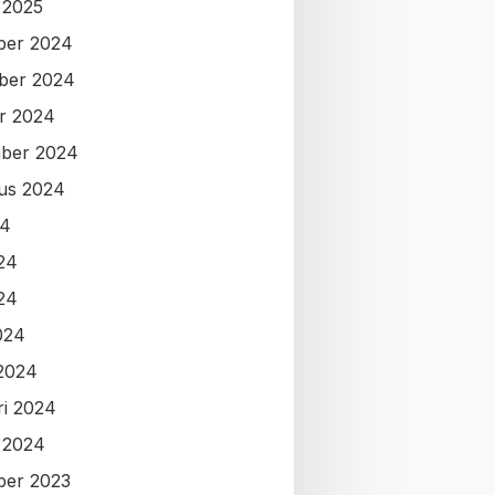
i 2025
ber 2024
ber 2024
r 2024
ber 2024
us 2024
24
024
24
024
2024
ri 2024
i 2024
ber 2023