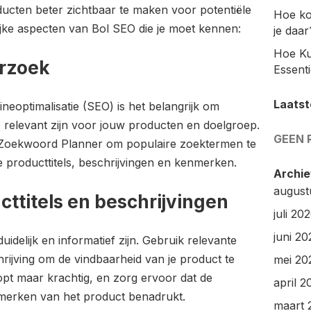
oducten beter zichtbaar te maken voor potentiële
Hoe ko
rijke aspecten van Bol SEO die je moet kennen:
je daar
Hoe Ku
rzoek
Essenti
Laatst
ineoptimalisatie (SEO) is het belangrijk om
e relevant zijn voor jouw producten en doelgroep.
GEEN 
 Zoekwoord Planner om populaire zoektermen te
je producttitels, beschrijvingen en kenmerken.
Archie
august
cttitels en beschrijvingen
juli 20
juni 20
duidelijk en informatief zijn. Gebruik relevante
rijving om de vindbaarheid van je product te
mei 20
opt maar krachtig, en zorg ervoor dat de
april 2
enmerken van het product benadrukt.
maart 