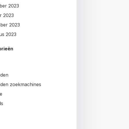
ber 2023
r 2023
ber 2023
us 2023
orieën
lden
den zoekmachines
e
ds