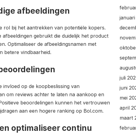
februa
ige afbeeldingen
januar
 rol bij het aantrekken van potentiële kopers.
decem
afbeeldingen gebruikt die duidelijk het product
novem
en. Optimaliseer de afbeeldingsnamen met
oktobe
 betere vindbaarheid.
septem
 beoordelingen
august
juli 20
e invloed op de koopbeslissing van
juni 20
n om reviews achter te laten na aankoop en
mei 20
 Positieve beoordelingen kunnen het vertrouwen
april 2
ijdragen aan een hogere ranking op Bol.com.
maart 
 en optimaliseer continu
februa