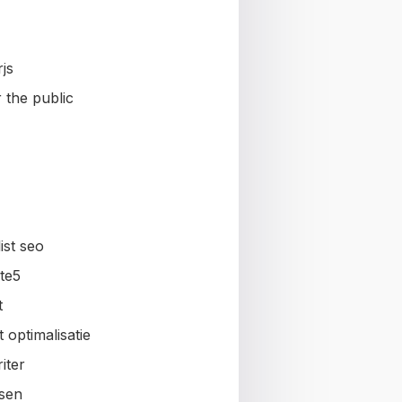
js
 the public
ist seo
te5
t
 optimalisatie
iter
sen