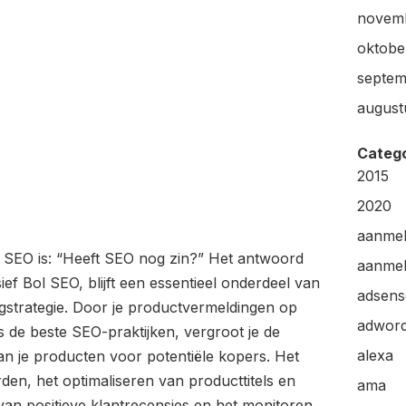
novem
oktobe
septem
august
Categ
2015
2020
aanme
l SEO is: “Heeft SEO nog zin?” Het antwoord
aanmel
sief Bol SEO, blijft een essentieel onderdeel van
adsens
gstrategie. Door je productvermeldingen op
adwor
s de beste SEO-praktijken, vergroot je de
alexa
an je producten voor potentiële kopers. Het
en, het optimaliseren van producttitels en
ama
van positieve klantrecensies en het monitoren