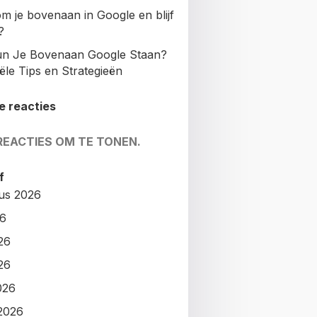
m je bovenaan in Google en blijf
?
n Je Bovenaan Google Staan?
ële Tips en Strategieën
e reacties
REACTIES OM TE TONEN.
f
us 2026
26
26
26
026
2026