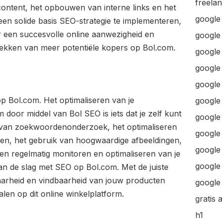
freela
ontent, het opbouwen van interne links en het
google
een solide basis SEO-strategie te implementeren,
or een succesvolle online aanwezigheid en
google
rekken van meer potentiële kopers op Bol.com.
google 
google 
google
op Bol.com. Het optimaliseren van je
google
door middel van Bol SEO is iets dat je zelf kunt
google
 van zoekwoordenonderzoek, het optimaliseren
google
ngen, het gebruik van hoogwaardige afbeeldingen,
google
en regelmatig monitoren en optimaliseren van je
google 
 aan de slag met SEO op Bol.com. Met de juiste
baarheid en vindbaarheid van jouw producten
google 
en op dit online winkelplatform.
gratis 
h1