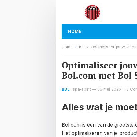
HOME
Home
bol
Optimaliseer jouw zicht
Optimaliseer jou
Bol.com met Bol 
spa-spirit
—
06 mei 2026
·
0 Co
BOL
Alles wat je moe
Bol.com is een van de grootste 
Het optimaliseren van je produ