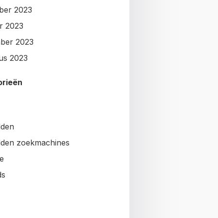
ber 2023
r 2023
ber 2023
us 2023
orieën
lden
den zoekmachines
e
ds