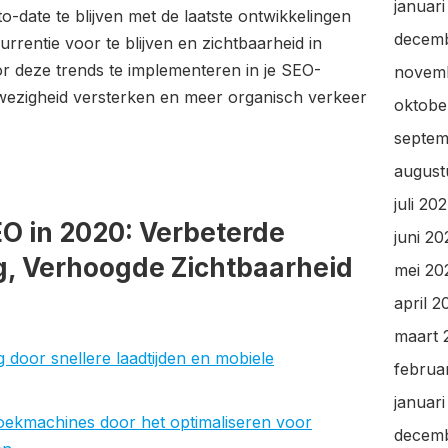
januar
to-date te blijven met de laatste ontwikkelingen
decem
rentie voor te blijven en zichtbaarheid in
r deze trends te implementeren in je SEO-
novem
nwezigheid versterken en meer organisch verkeer
oktobe
septem
august
juli 20
O in 2020: Verbeterde
juni 2
g, Verhoogde Zichtbaarheid
mei 20
april 2
maart 
 door snellere laadtijden en mobiele
februa
januar
oekmachines door het optimaliseren voor
decem