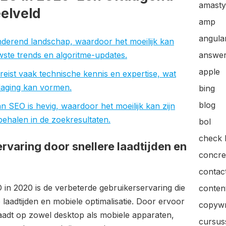
amasty
elveld
amp
angular
derend landschap, waardoor het moeilijk kan
uwste trends en algoritme-updates.
answer
apple
eist vaak technische kennis en expertise, wat
daging kan vormen.
bing
blog
n SEO is hevig, waardoor het moeilijk kan zijn
behalen in de zoekresultaten.
bol
check l
rvaring door snellere laadtijden en
concre
contac
 in 2020 is de verbeterde gebruikerservaring die
content
 laadtijden en mobiele optimalisatie. Door ervoor
copywr
laadt op zowel desktop als mobiele apparaten,
cursus