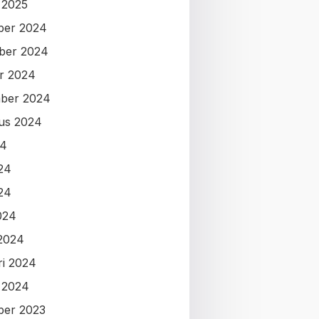
i 2025
ber 2024
ber 2024
r 2024
ber 2024
us 2024
24
024
24
024
2024
ri 2024
i 2024
ber 2023