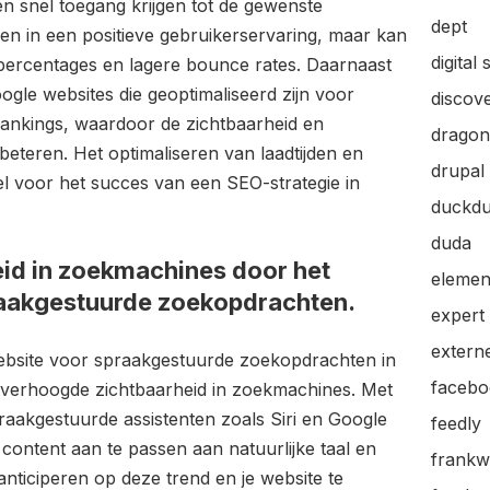
n snel toegang krijgen tot de gewenste
dept
lleen in een positieve gebruikerservaring, maar kan
digital 
epercentages en lagere bounce rates. Daarnaast
le websites die geoptimaliseerd zijn voor
discov
ankings, waardoor de zichtbaarheid en
dragon
beteren. Het optimaliseren van laadtijden en
drupal
el voor het succes van een SEO-strategie in
duckd
duda
id in zoekmachines door het
elemen
raakgestuurde zoekopdrachten.
expert
extern
website voor spraakgestuurde zoekopdrachten in
facebo
n verhoogde zichtbaarheid in zoekmachines. Met
praakgestuurde assistenten zoals Siri en Google
feedly
e content aan te passen aan natuurlijke taal en
frankw
nticiperen op deze trend en je website te