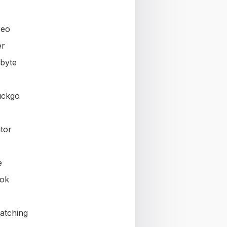
seo
er
byte
uckgo
tor
e
ok
atching