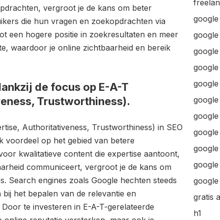
freela
pdrachten, vergroot je de kans om beter
google
ikers die hun vragen en zoekopdrachten via
tot een hogere positie in zoekresultaten en meer
google
te, waardoor je online zichtbaarheid en bereik
google 
google 
google
ankzij de focus op E-A-T
veness, Trustworthiness).
google
google
rtise, Authoritativeness, Trustworthiness) in SEO
google
jk voordeel op het gebied van betere
google
oor kwalitatieve content die expertise aantoont,
google 
wbaarheid communiceert, vergroot je de kans om
s. Search engines zoals Google hechten steeds
google 
ij het bepalen van de relevantie en
gratis 
 Door te investeren in E-A-T-gerelateerde
h1