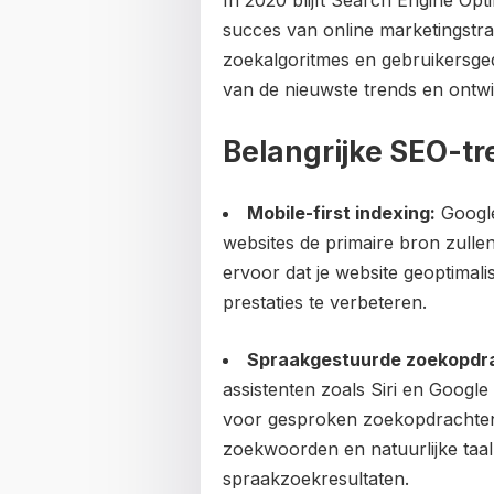
In 2020 blijft Search Engine Opt
succes van online marketingstr
zoekalgoritmes en gebruikersged
van de nieuwste trends en ontw
Belangrijke SEO-tr
Mobile-first indexing:
Google
websites de primaire bron zulle
ervoor dat je website geoptimal
prestaties te verbeteren.
Spraakgestuurde zoekopdr
assistenten zoals Siri en Google
voor gesproken zoekopdrachten st
zoekwoorden en natuurlijke taal 
spraakzoekresultaten.