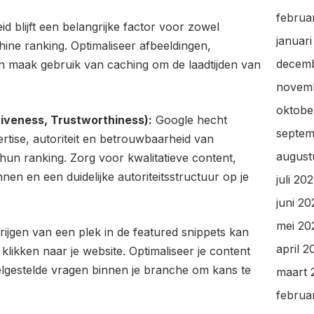
februa
d blijft een belangrijke factor voor zowel
januar
ine ranking. Optimaliseer afbeeldingen,
decem
n maak gebruik van caching om de laadtijden van
novem
oktobe
tiveness, Trustworthiness):
Google hecht
septem
tise, autoriteit en betrouwbaarheid van
august
hun ranking. Zorg voor kwalitatieve content,
en en een duidelijke autoriteitsstructuur op je
juli 20
juni 20
mei 20
ijgen van een plek in de featured snippets kan
april 2
klikken naar je website. Optimaliseer je content
gestelde vragen binnen je branche om kans te
maart 
februa