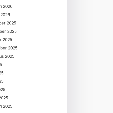
ri 2026
i 2026
ber 2025
ber 2025
r 2025
ber 2025
us 2025
25
25
25
025
2025
ri 2025