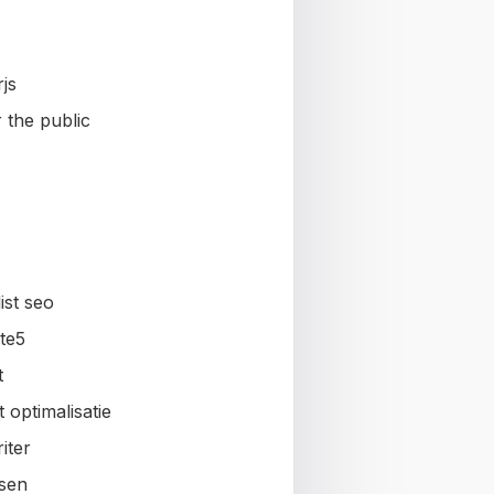
js
 the public
ist seo
te5
t
 optimalisatie
iter
sen