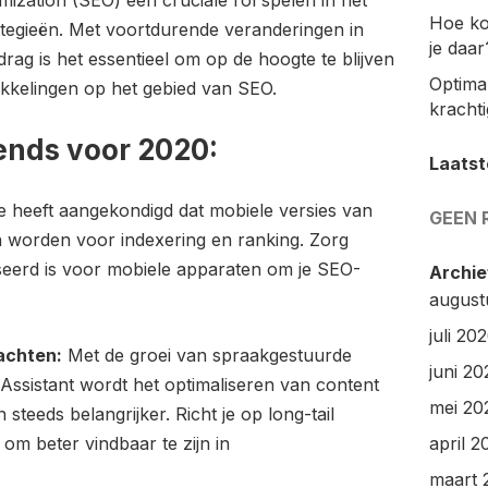
imization (SEO) een cruciale rol spelen in het
Hoe ko
ategieën. Met voortdurende veranderingen in
je daar
rag is het essentieel om op de hoogte te blijven
Optimal
ikkelingen op het gebied van SEO.
kracht
ends voor 2020:
Laatst
 heeft aangekondigd dat mobiele versies van
GEEN 
n worden voor indexering en ranking. Zorg
iseerd is voor mobiele apparaten om je SEO-
Archie
august
juli 20
achten:
Met de groei van spraakgestuurde
juni 20
 Assistant wordt het optimaliseren van content
mei 20
eeds belangrijker. Richt je op long-tail
om beter vindbaar te zijn in
april 2
maart 