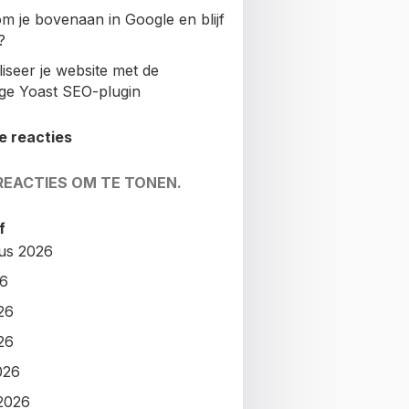
m je bovenaan in Google en blijf
?
iseer je website met de
ige Yoast SEO-plugin
e reacties
REACTIES OM TE TONEN.
f
us 2026
26
26
26
026
2026