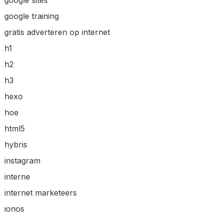
google sites
google training
gratis adverteren op internet
h1
h2
h3
hexo
hoe
html5
hybris
instagram
interne
internet marketeers
ionos