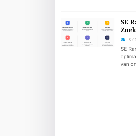
SE R
Zoek
SE
07 
SE Ran
optima
van on