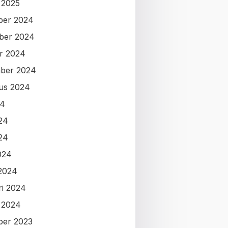
i 2025
ber 2024
ber 2024
r 2024
ber 2024
us 2024
24
024
24
024
2024
ri 2024
i 2024
ber 2023