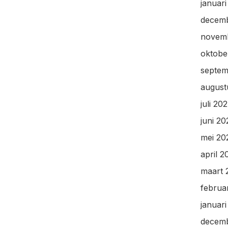
januar
decem
novem
oktobe
septem
august
juli 20
juni 2
mei 20
april 2
maart 
februa
januar
decem