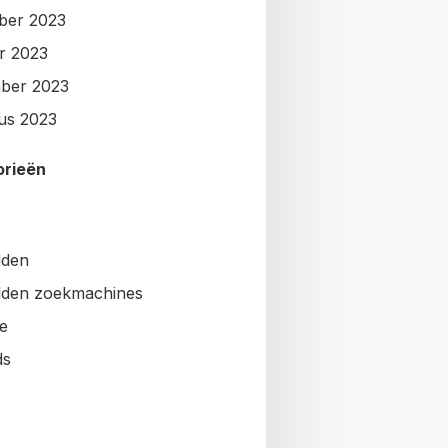
ber 2023
r 2023
ber 2023
us 2023
orieën
lden
den zoekmachines
e
ds