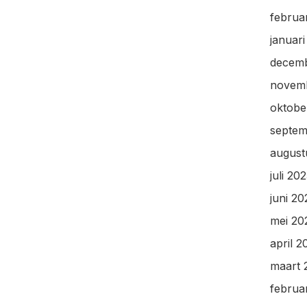
februa
januar
decem
novem
oktobe
septem
august
juli 20
juni 20
mei 20
april 2
maart 
februa