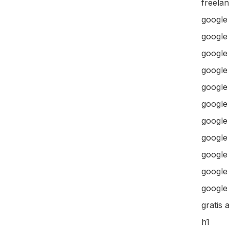
freela
google
google
google 
google 
google
google
google
google
google
google 
google 
gratis 
h1