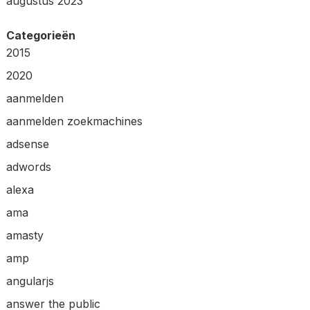
augustus 2023
Categorieën
2015
2020
aanmelden
aanmelden zoekmachines
adsense
adwords
alexa
ama
amasty
amp
angularjs
answer the public