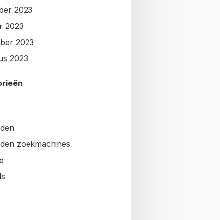
ber 2023
r 2023
ber 2023
us 2023
orieën
lden
den zoekmachines
e
ds