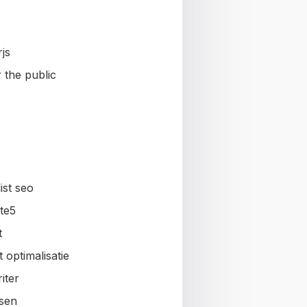
js
 the public
ist seo
te5
t
 optimalisatie
iter
sen