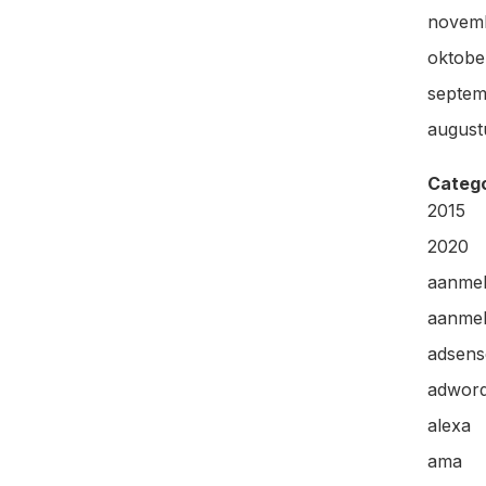
novem
oktobe
septem
august
Categ
2015
2020
aanme
aanmel
adsens
adwor
alexa
ama