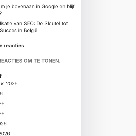
m je bovenaan in Google en blijf
?
isatie van SEO: De Sleutel tot
Succes in België
e reacties
REACTIES OM TE TONEN.
f
us 2026
26
26
26
026
2026