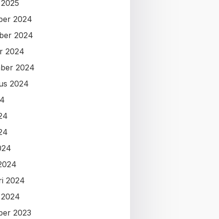
i 2025
ber 2024
ber 2024
r 2024
ber 2024
us 2024
24
024
24
024
2024
ri 2024
i 2024
ber 2023