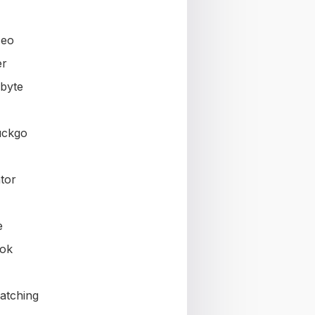
seo
er
byte
uckgo
tor
e
ok
atching