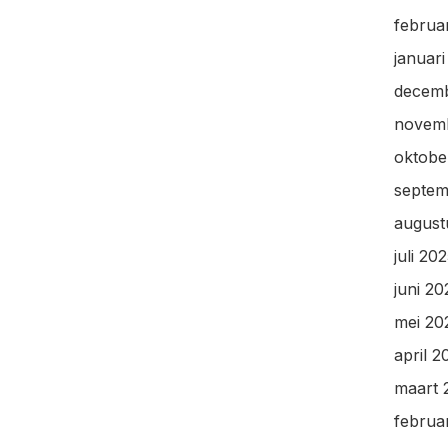
februa
januar
decem
novem
oktobe
septem
august
juli 20
juni 20
mei 20
april 2
maart 
februa