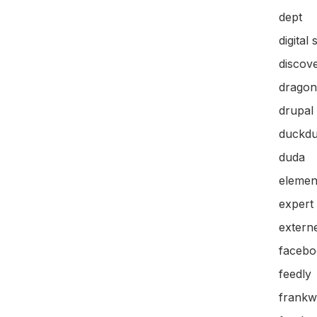
dept
digital 
discov
dragon
drupal
duckd
duda
elemen
expert
extern
facebo
feedly
frankw