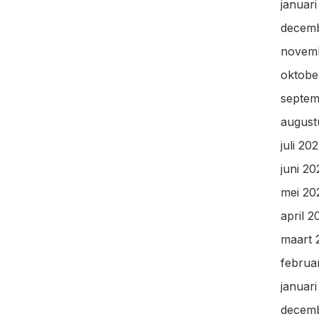
januar
decem
novem
oktobe
septem
august
juli 20
juni 2
mei 20
april 2
maart 
februa
januar
decem