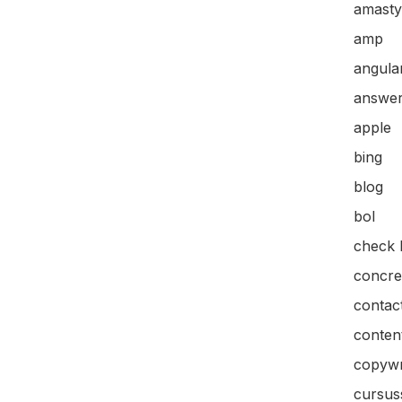
amasty
amp
angular
answer
apple
bing
blog
bol
check l
concre
contac
content
copywr
cursus