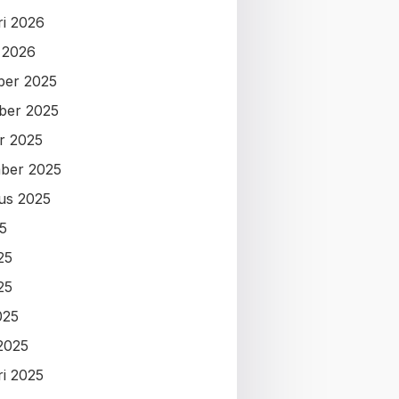
ri 2026
i 2026
ber 2025
ber 2025
r 2025
ber 2025
us 2025
25
25
25
025
2025
ri 2025