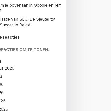
m je bovenaan in Google en blijf
?
isatie van SEO: De Sleutel tot
Succes in België
e reacties
REACTIES OM TE TONEN.
f
us 2026
26
26
26
026
2026