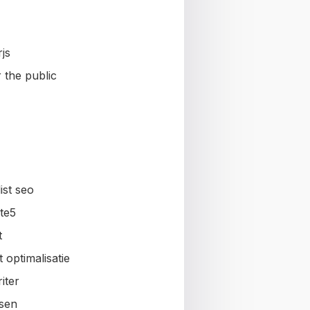
js
 the public
ist seo
te5
t
 optimalisatie
iter
sen