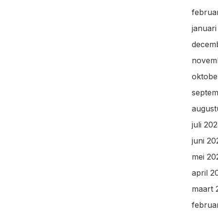
februa
januar
decem
novem
oktobe
septem
august
juli 20
juni 20
mei 20
april 2
maart 
februa