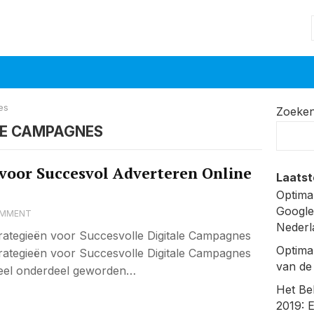
es
Zoeke
LE CAMPAGNES
 voor Succesvol Adverteren Online
Laatst
Optima
Google
OMMENT
Nederl
trategieën voor Succesvolle Digitale Campagnes
Optima
trategieën voor Succesvolle Digitale Campagnes
van de
tieel onderdeel geworden…
Het Be
2019: 