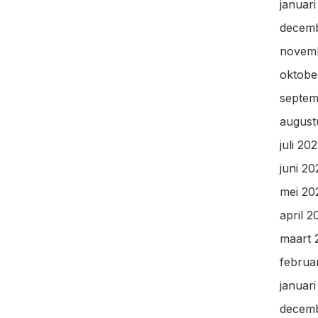
januar
decem
novem
oktobe
septem
august
juli 20
juni 2
mei 20
april 2
maart 
februa
januar
decem