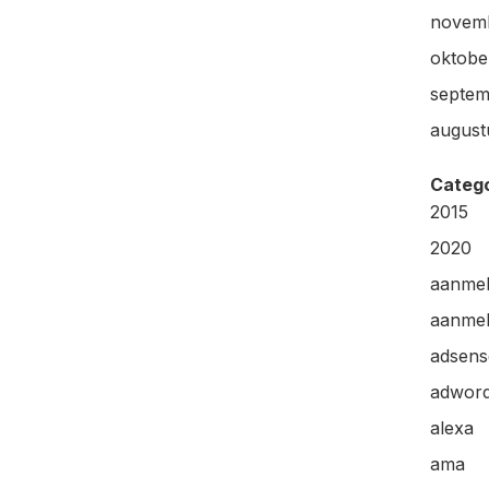
novem
oktobe
septem
august
Categ
2015
2020
aanme
aanmel
adsens
adwor
alexa
ama