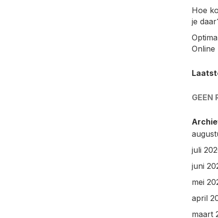
Hoe ko
je daar
Optimal
Online 
Laatst
GEEN 
Archie
august
juli 20
juni 20
mei 20
april 2
maart 