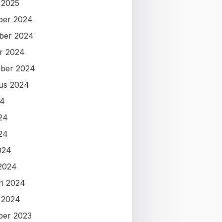
i 2025
ber 2024
ber 2024
r 2024
ber 2024
us 2024
24
024
24
024
2024
ri 2024
i 2024
ber 2023