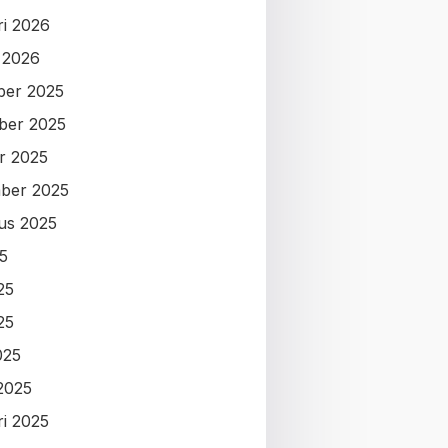
ri 2026
i 2026
ber 2025
ber 2025
r 2025
ber 2025
us 2025
25
25
25
025
2025
ri 2025