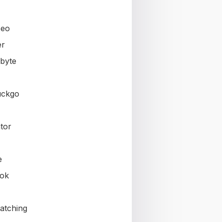
seo
er
byte
uckgo
tor
e
ok
atching