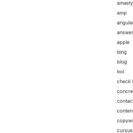
amasty
amp
angular
answer
apple
bing
blog
bol
check l
concre
contac
content
copywr
cursus