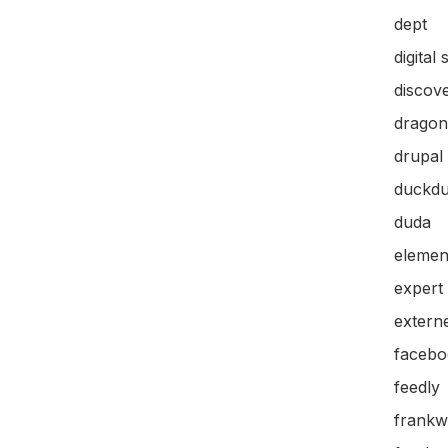
dept
digital 
discov
dragon
drupal
duckd
duda
elemen
expert
extern
facebo
feedly
frankw