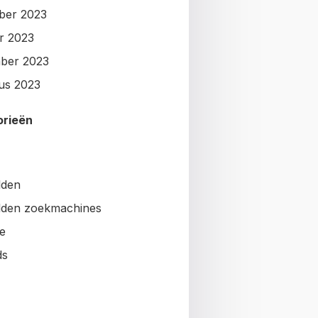
ber 2023
r 2023
ber 2023
us 2023
orieën
lden
den zoekmachines
e
ds