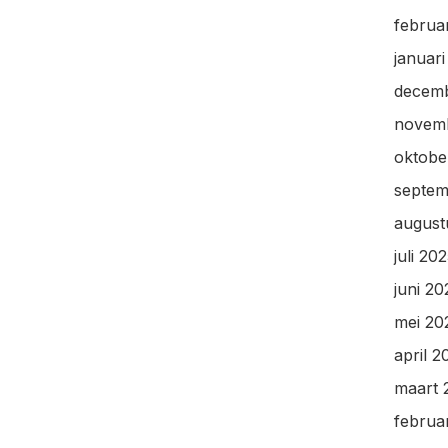
februa
januar
decem
novem
oktobe
septem
august
juli 20
juni 20
mei 20
april 2
maart 
februa