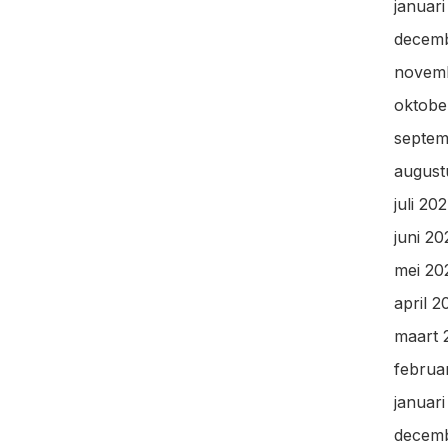
januar
decem
novem
oktobe
septem
august
juli 20
juni 2
mei 20
april 2
maart 
februa
januar
decem