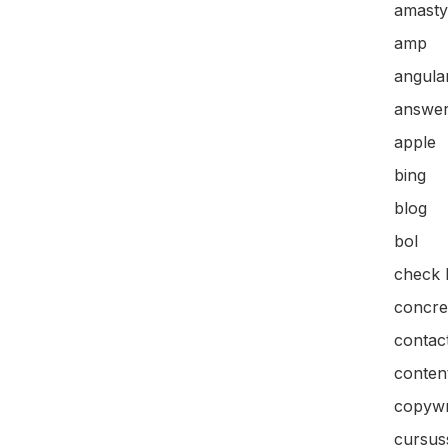
amasty
amp
angular
answer
apple
bing
blog
bol
check l
concre
contac
content
copywr
cursus