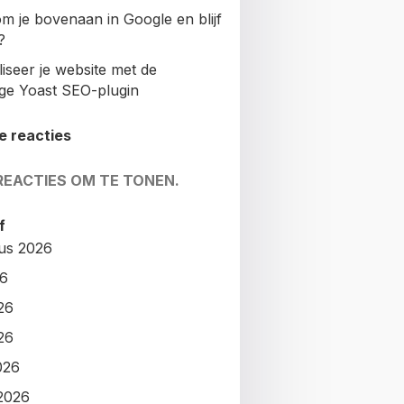
m je bovenaan in Google en blijf
?
iseer je website met de
ige Yoast SEO-plugin
e reacties
REACTIES OM TE TONEN.
f
us 2026
26
26
26
026
2026