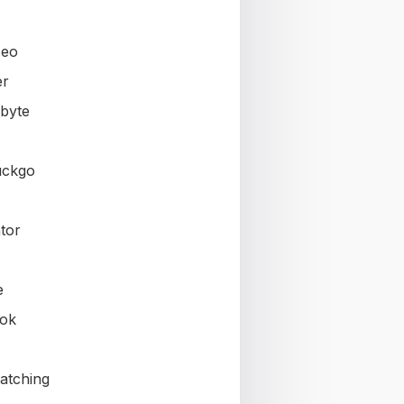
seo
er
byte
uckgo
tor
e
ok
atching