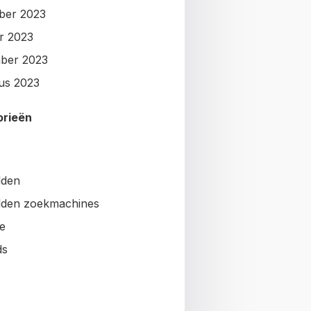
ber 2023
r 2023
ber 2023
us 2023
orieën
lden
den zoekmachines
e
ds