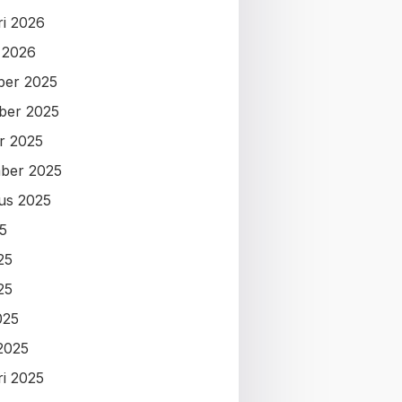
ri 2026
i 2026
ber 2025
ber 2025
r 2025
ber 2025
us 2025
25
25
25
025
2025
ri 2025