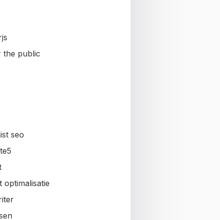
js
 the public
ist seo
te5
t
 optimalisatie
iter
sen