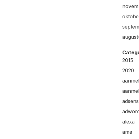
novem
oktobe
septem
august
Categ
2015
2020
aanme
aanmel
adsens
adwor
alexa
ama