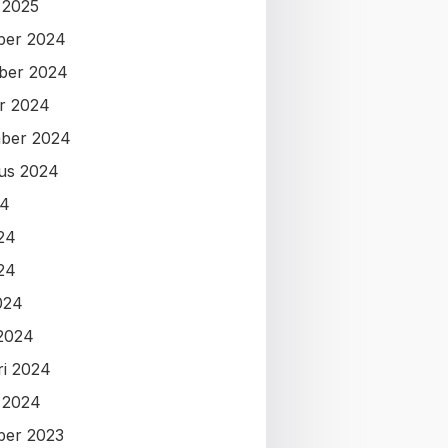
i 2025
ber 2024
ber 2024
r 2024
ber 2024
us 2024
24
024
24
024
2024
ri 2024
i 2024
ber 2023