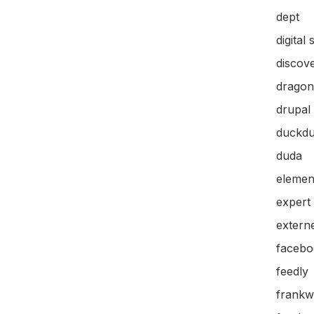
dept
digital 
discov
dragon
drupal
duckd
duda
elemen
expert
extern
facebo
feedly
frankw