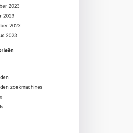
ber 2023
r 2023
ber 2023
us 2023
orieën
lden
den zoekmachines
e
ds