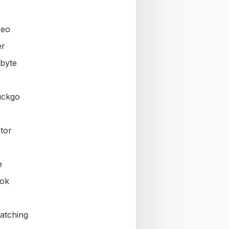
seo
er
byte
uckgo
tor
e
ok
atching