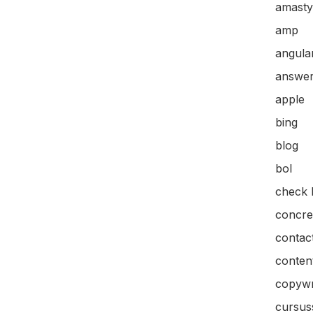
amasty
amp
angular
answer
apple
bing
blog
bol
check l
concre
contac
content
copywr
cursus