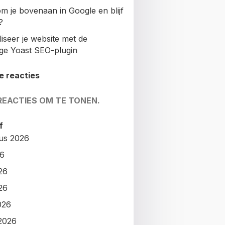
m je bovenaan in Google en blijf
?
iseer je website met de
ige Yoast SEO-plugin
e reacties
REACTIES OM TE TONEN.
f
us 2026
26
26
26
026
2026