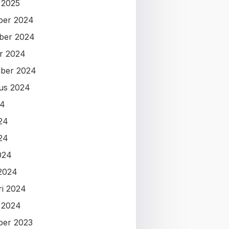
i 2025
ber 2024
ber 2024
r 2024
ber 2024
us 2024
24
024
24
024
2024
ri 2024
i 2024
ber 2023