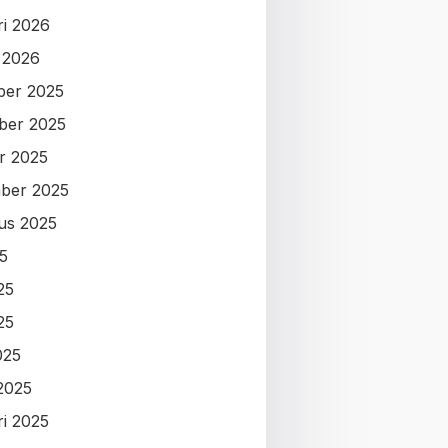
ri 2026
i 2026
ber 2025
ber 2025
r 2025
ber 2025
us 2025
25
25
25
025
2025
ri 2025