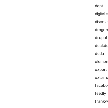
dept
digital 
discov
dragon
drupal
duckd
duda
elemen
expert
extern
facebo
feedly
frankw