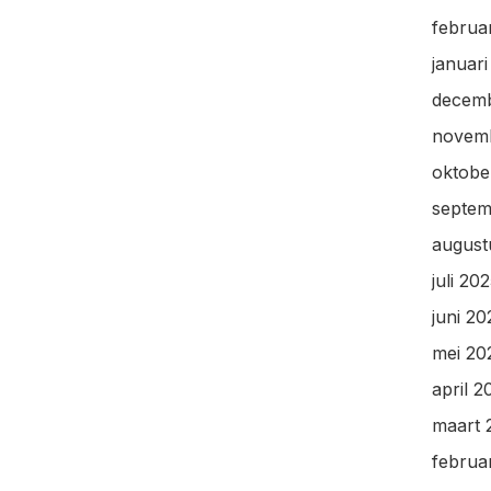
februa
januar
decem
novem
oktobe
septem
august
juli 20
juni 20
mei 20
april 2
maart 
februa