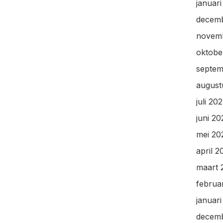
januar
decem
novem
oktobe
septem
august
juli 20
juni 2
mei 20
april 2
maart 
februa
januar
decem