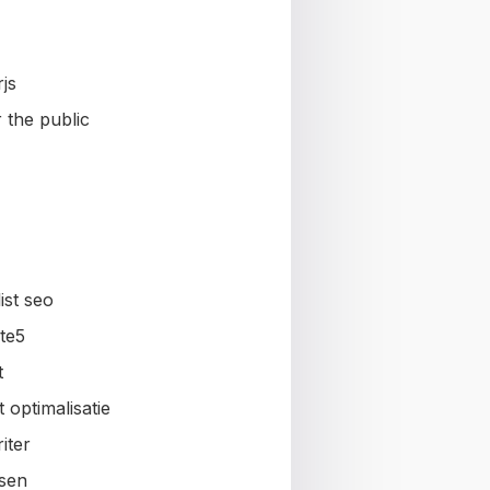
js
 the public
ist seo
te5
t
 optimalisatie
iter
sen