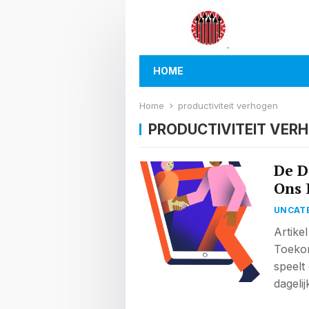
HOME
Home
productiviteit verhogen
PRODUCTIVITEIT VER
De D
Ons 
UNCAT
Artikel
Toekom
speelt 
dageli