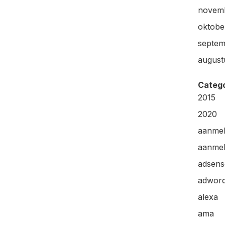
novem
oktobe
septem
august
Categ
2015
2020
aanme
aanmel
adsens
adwor
alexa
ama