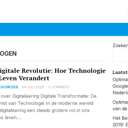
Zoeke
HOGEN
igitale Revolutie: Hoe Technologie
Laatst
Leven Verandert
Optima
Google
EGORIZED
04 JULI 2026
·
0 COMMENT
Nederl
 over Digitalisering Digitale Transformatie: De
Optima
st van Technologie In de moderne wereld
van de
digitalisering een steeds grotere rol in ons
jks leven.…
Het Be
2019: 