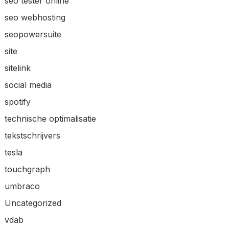
seo tester online
seo webhosting
seopowersuite
site
sitelink
social media
spotify
technische optimalisatie
tekstschrijvers
tesla
touchgraph
umbraco
Uncategorized
vdab