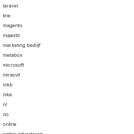
laravel
line
magento
majestic
marketing bedrijf
metabox
microsoft
mirasvit
mkb
nike
nl
no
online
online adverteren