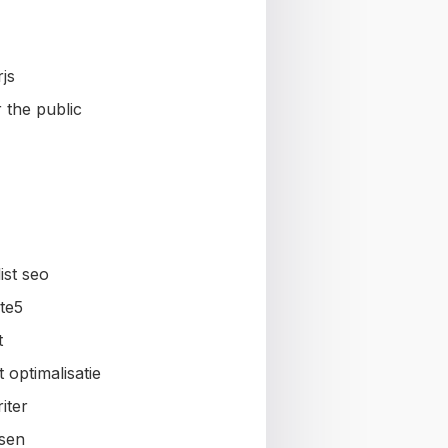
js
 the public
ist seo
te5
t
 optimalisatie
iter
sen