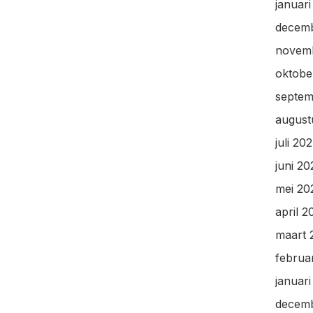
januar
decem
novem
oktobe
septem
august
juli 20
juni 2
mei 20
april 2
maart 
februa
januar
decem