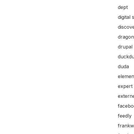
dept
digital 
discov
dragon
drupal
duckd
duda
elemen
expert
extern
facebo
feedly
frankw