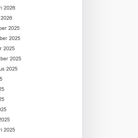
ri 2026
i 2026
ber 2025
ber 2025
r 2025
ber 2025
us 2025
25
25
25
025
2025
ri 2025