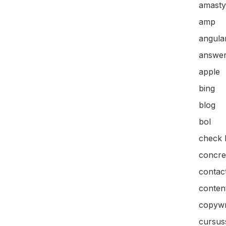
amasty
amp
angular
answer
apple
bing
blog
bol
check l
concre
contac
content
copywr
cursus