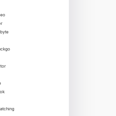
seo
er
byte
uckgo
tor
e
ok
atching