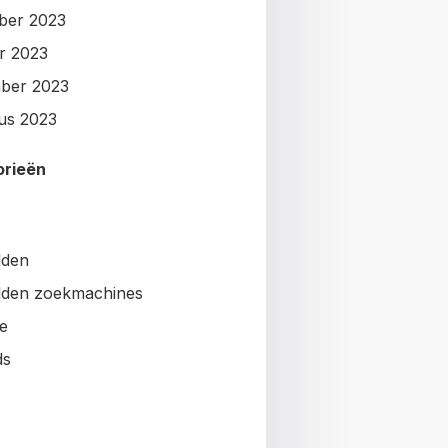
ber 2023
r 2023
ber 2023
us 2023
orieën
lden
den zoekmachines
e
ds