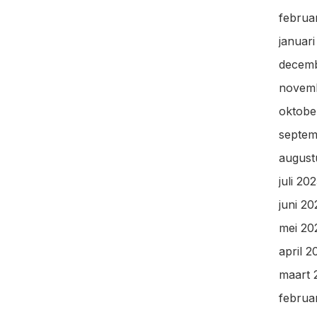
februa
januar
decem
novem
oktobe
septem
august
juli 20
juni 20
mei 20
april 2
maart 
februa