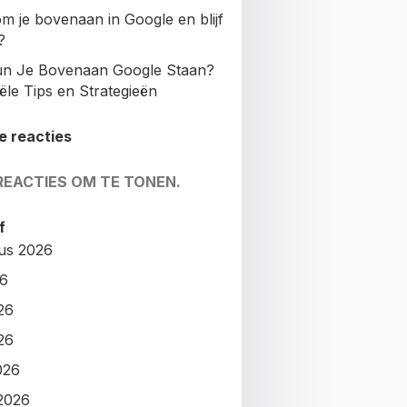
m je bovenaan in Google en blijf
?
n Je Bovenaan Google Staan?
ële Tips en Strategieën
e reacties
REACTIES OM TE TONEN.
f
us 2026
26
26
26
026
2026