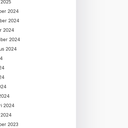
i 2025
ber 2024
ber 2024
r 2024
ber 2024
us 2024
24
024
24
024
2024
ri 2024
i 2024
ber 2023