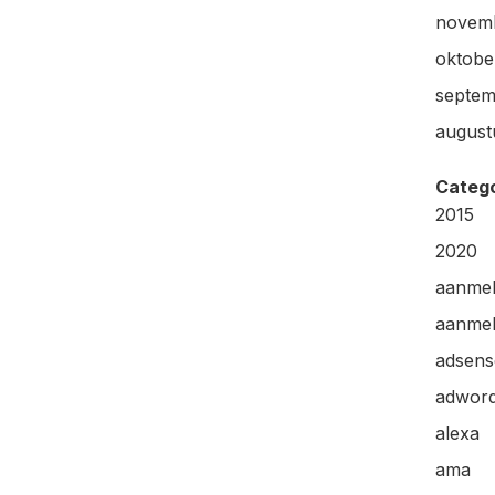
novem
oktobe
septem
august
Categ
2015
2020
aanme
aanmel
adsens
adwor
alexa
ama