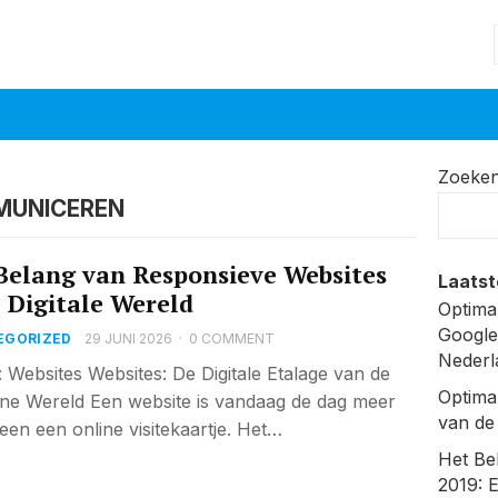
Zoeke
MUNICEREN
Belang van Responsieve Websites
Laatst
e Digitale Wereld
Optima
Google
EGORIZED
29 JUNI 2026
·
0 COMMENT
Nederl
l: Websites Websites: De Digitale Etalage van de
Optima
e Wereld Een website is vandaag de dag meer
van de
leen een online visitekaartje. Het…
Het Be
2019: 