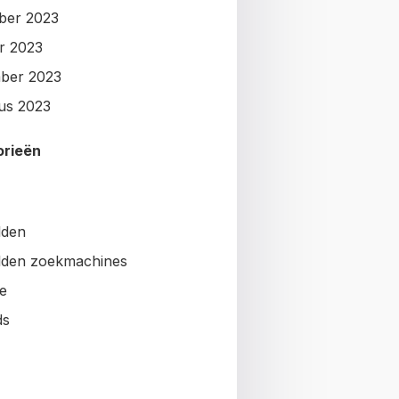
ber 2023
r 2023
ber 2023
us 2023
orieën
lden
den zoekmachines
e
ds