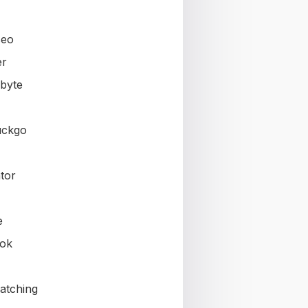
seo
er
byte
uckgo
tor
e
ok
atching