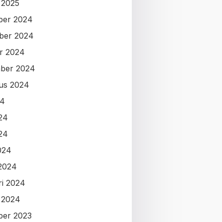
i 2025
ber 2024
ber 2024
r 2024
ber 2024
us 2024
24
024
24
024
2024
ri 2024
i 2024
ber 2023