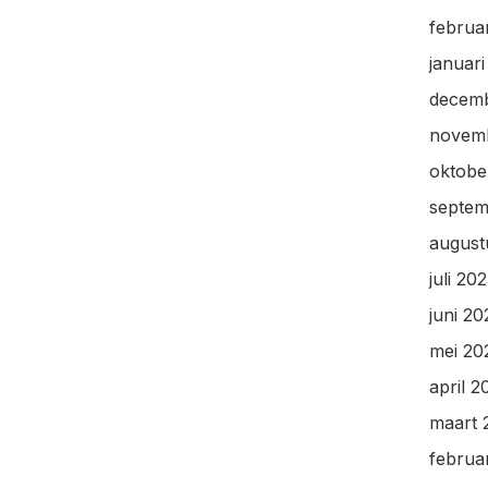
februa
januar
decem
novem
oktobe
septem
august
juli 20
juni 20
mei 20
april 2
maart 
februa