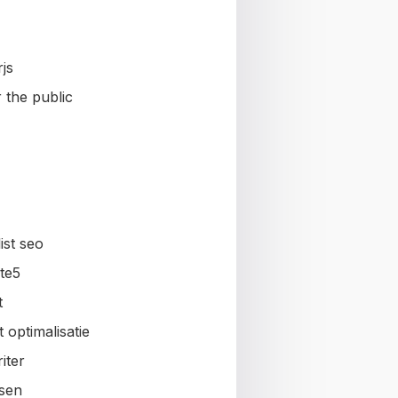
js
 the public
ist seo
te5
t
 optimalisatie
iter
sen