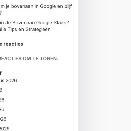
m je bovenaan in Google en blijf
?
n Je Bovenaan Google Staan?
ële Tips en Strategieën
e reacties
REACTIES OM TE TONEN.
f
us 2026
26
26
26
026
2026