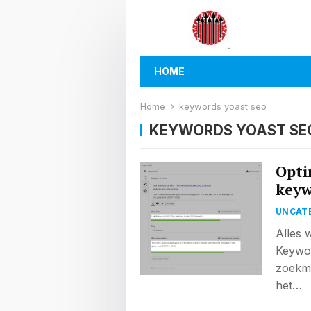
HOME
Home
keywords yoast seo
KEYWORDS YOAST SE
Opti
keyw
UNCAT
Alles 
Keywor
zoekma
het…