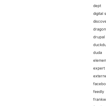
dept
digital 
discov
dragon
drupal
duckd
duda
elemen
expert
extern
facebo
feedly
frankw