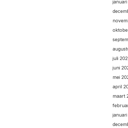
januar
decem
novem
oktobe
septem
august
juli 20
juni 2
mei 20
april 2
maart 
februa
januar
decem