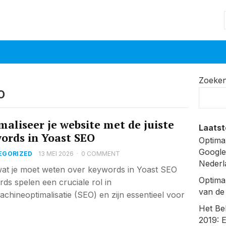
Zoeke
O
maliseer je website met de juiste
Laatst
ords in Yoast SEO
Optima
Google
EGORIZED
13 MEI 2026
·
0 COMMENT
Nederl
wat je moet weten over keywords in Yoast SEO
Optima
ds spelen een cruciale rol in
van de
chineoptimalisatie (SEO) en zijn essentieel voor
Het Be
2019: 