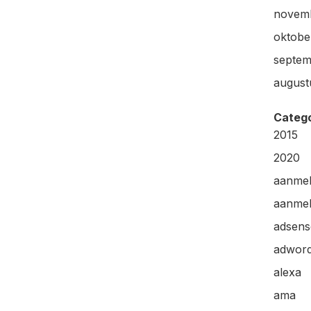
novem
oktobe
septem
august
Categ
2015
2020
aanme
aanmel
adsens
adwor
alexa
ama