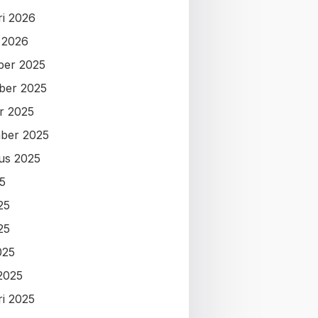
ri 2026
i 2026
ber 2025
ber 2025
r 2025
ber 2025
us 2025
25
25
25
025
2025
ri 2025