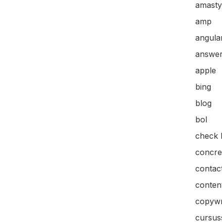
amasty
amp
angular
answer
apple
bing
blog
bol
check l
concre
contac
content
copywr
cursus