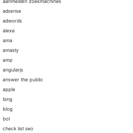
aanmelden zoekmachines
adsense
adwords
alexa
ama
amasty
amp
angularjs
answer the public
apple
bing
blog
bol
check list seo