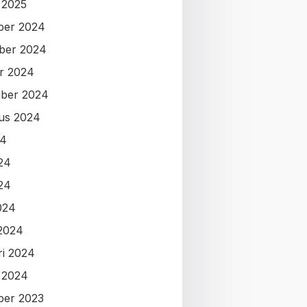
i 2025
ber 2024
ber 2024
r 2024
ber 2024
us 2024
24
024
24
024
2024
ri 2024
i 2024
ber 2023