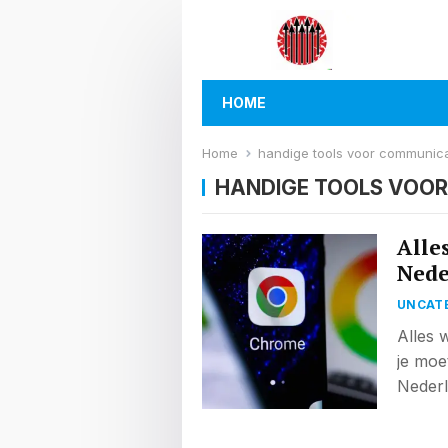
HOME
Home
handige tools voor communica
HANDIGE TOOLS VOOR
Alle
Nede
UNCAT
Alles 
je moe
Nederl