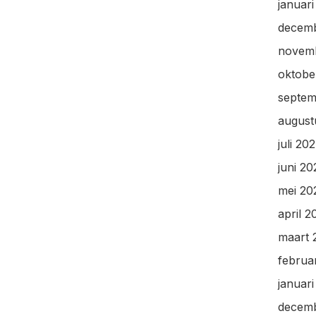
januar
decem
novem
oktobe
septem
august
juli 20
juni 2
mei 20
april 2
maart 
februa
januar
decem