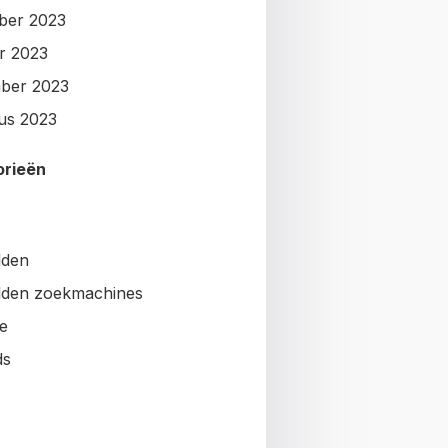
ber 2023
r 2023
ber 2023
us 2023
orieën
lden
den zoekmachines
e
ds