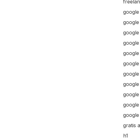
freela
google
google
google 
google 
google
google
google
google
google
google 
google 
gratis 
h1