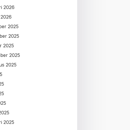
ri 2026
i 2026
ber 2025
ber 2025
r 2025
ber 2025
us 2025
25
25
25
025
2025
ri 2025