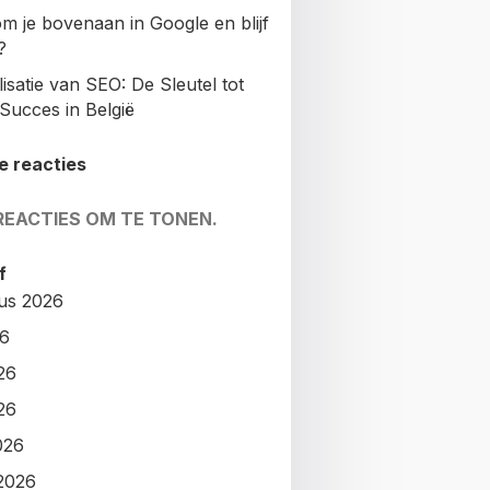
m je bovenaan in Google en blijf
?
isatie van SEO: De Sleutel tot
Succes in België
e reacties
REACTIES OM TE TONEN.
f
us 2026
26
26
26
026
2026