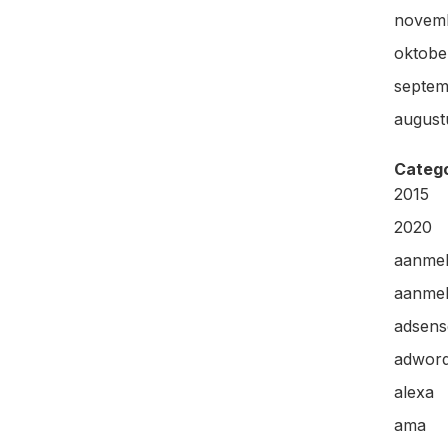
novem
oktobe
septem
august
Categ
2015
2020
aanme
aanmel
adsens
adwor
alexa
ama