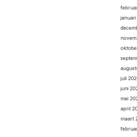
februa
januar
decem
novem
oktobe
septem
august
juli 20
juni 20
mei 20
april 2
maart 
februa