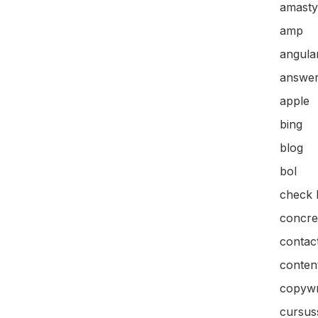
amasty
amp
angular
answer
apple
bing
blog
bol
check l
concre
contac
content
copywr
cursus