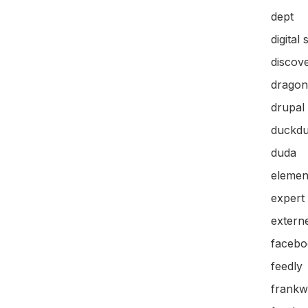
dept
digital 
discov
dragon
drupal
duckd
duda
elemen
expert
extern
facebo
feedly
frankw