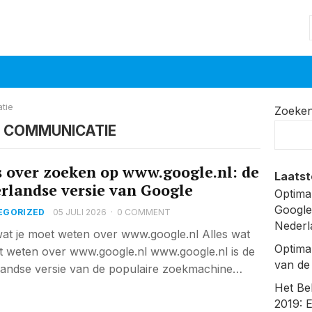
tie
Zoeke
 COMMUNICATIE
s over zoeken op www.google.nl: de
Laatst
rlandse versie van Google
Optima
Google
EGORIZED
05 JULI 2026
·
0 COMMENT
Nederl
wat je moet weten over www.google.nl Alles wat
Optima
t weten over www.google.nl www.google.nl is de
van de
andse versie van de populaire zoekmachine…
Het Be
2019: 