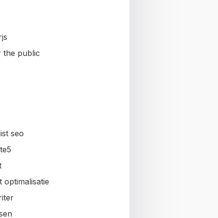
js
 the public
ist seo
te5
t
 optimalisatie
iter
sen