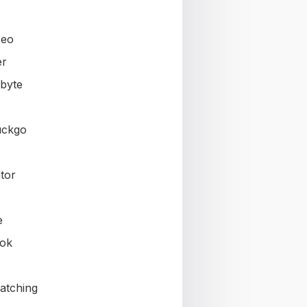
seo
er
byte
uckgo
tor
e
ok
atching