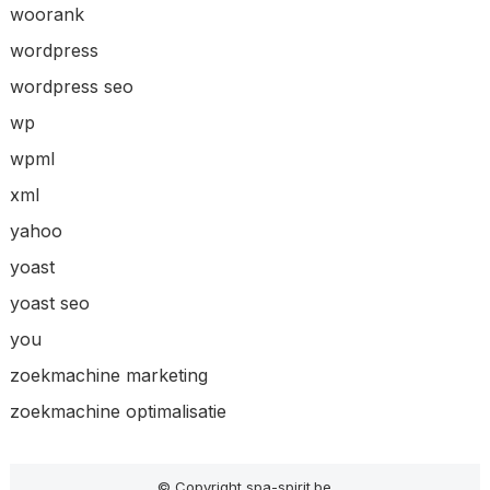
woorank
wordpress
wordpress seo
wp
wpml
xml
yahoo
yoast
yoast seo
you
zoekmachine marketing
zoekmachine optimalisatie
© Copyright spa-spirit.be