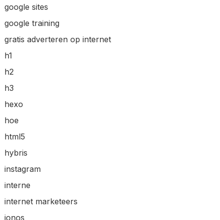
google sites
google training
gratis adverteren op internet
h1
h2
h3
hexo
hoe
html5
hybris
instagram
interne
internet marketeers
ionos