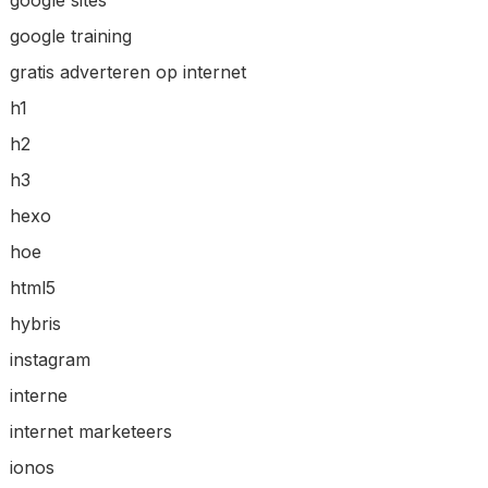
google sites
google training
gratis adverteren op internet
h1
h2
h3
hexo
hoe
html5
hybris
instagram
interne
internet marketeers
ionos