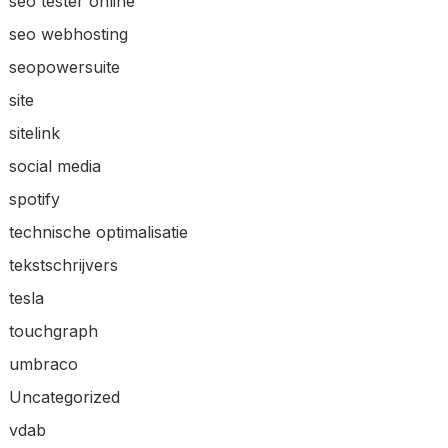
seo tester online
seo webhosting
seopowersuite
site
sitelink
social media
spotify
technische optimalisatie
tekstschrijvers
tesla
touchgraph
umbraco
Uncategorized
vdab