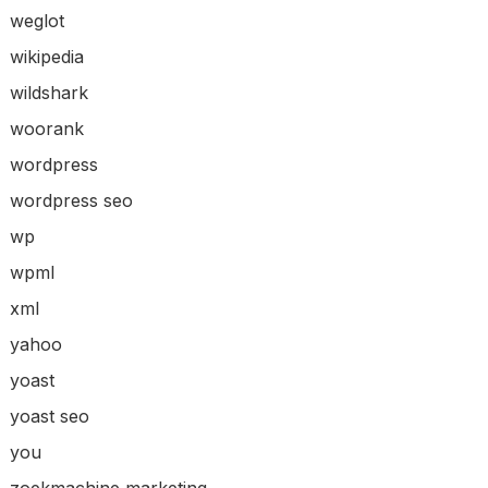
weglot
wikipedia
wildshark
woorank
wordpress
wordpress seo
wp
wpml
xml
yahoo
yoast
yoast seo
you
zoekmachine marketing