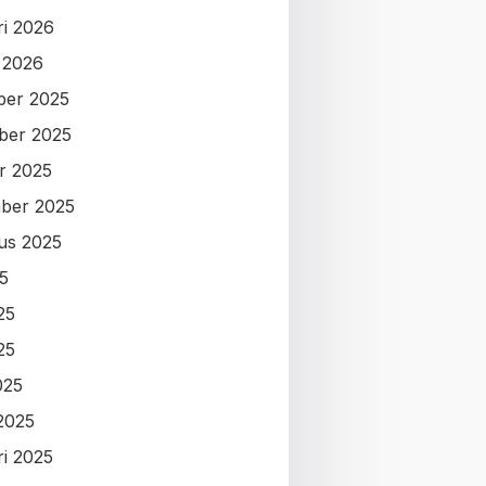
ri 2026
i 2026
ber 2025
ber 2025
r 2025
ber 2025
us 2025
25
25
25
025
2025
ri 2025