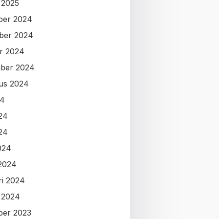
i 2025
ber 2024
ber 2024
r 2024
ber 2024
us 2024
24
024
24
024
2024
ri 2024
i 2024
ber 2023