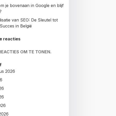
m je bovenaan in Google en blijf
?
isatie van SEO: De Sleutel tot
Succes in België
e reacties
REACTIES OM TE TONEN.
f
us 2026
26
26
26
026
2026