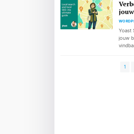
Verb
jouw
WORDP
Yoast 
jouw b
vindba
BERICHTEN
1
PAGINERING