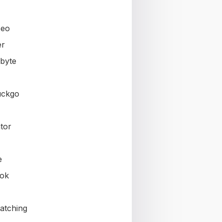
seo
er
byte
uckgo
tor
e
ok
atching