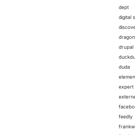
dept
digital 
discov
dragon
drupal
duckd
duda
elemen
expert
extern
facebo
feedly
frankw