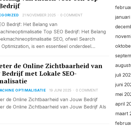
Bedrijf
februa
EGORIZED
21 NOVEMBER 2025
·
0 COMMENT
januar
O Bedrijf: Het Belang van
decem
chineoptimalisatie Top SEO Bedrijf: Het Belang
novem
ekmachineoptimalisatie SEO, ofwel Search
oktobe
 Optimization, is een essentieel onderdeel…
septem
eter de Online Zichtbaarheid van
august
 Bedrijf met Lokale SEO-
juli 20
malisatie
juni 20
CHINE OPTIMALISATIE
19 JUNI 2025
·
0 COMMENT
mei 20
ter de Online Zichtbaarheid van Jouw Bedrijf
april 2
ter de Online Zichtbaarheid van Jouw Bedrijf Als
maart 
februa