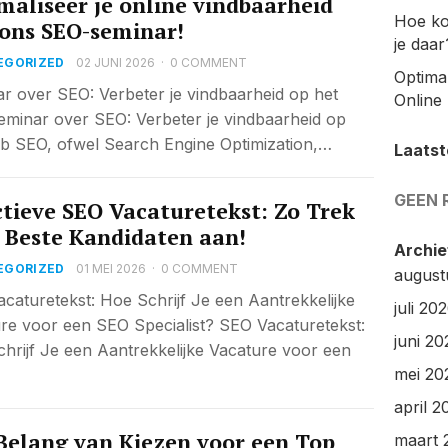
maliseer je online vindbaarheid
Hoe ko
ons SEO-seminar!
je daar
EGORIZED
02 JUNI 2026
·
0 COMMENT
Optimal
r over SEO: Verbeter je vindbaarheid op het
Online 
minar over SEO: Verbeter je vindbaarheid op
b SEO, ofwel Search Engine Optimization,…
Laatst
GEEN 
ctieve SEO Vacaturetekst: Zo Trek
e Beste Kandidaten aan!
Archie
EGORIZED
01 MEI 2026
·
0 COMMENT
august
caturetekst: Hoe Schrijf Je een Aantrekkelijke
juli 20
re voor een SEO Specialist? SEO Vacaturetekst:
juni 20
hrijf Je een Aantrekkelijke Vacature voor een
mei 20
april 2
Belang van Kiezen voor een Top
maart 