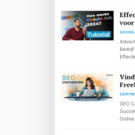
Effe
voor
GOOGL
Advert
Bedrij
Effect
Vind
Free
COPYW
SEO Co
Succes
Online