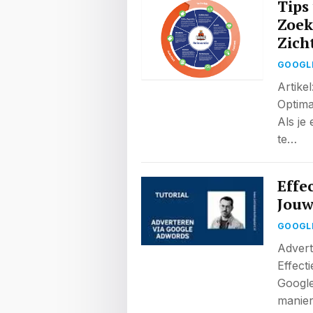
Tips
Zoek
Zich
GOOGL
Artike
Optima
Als je
te…
Effe
Jouw
GOOGL
Advert
Effect
Google
manie