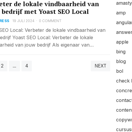
eter de lokale vindbaarheid van
amasty
 bedrijf met Yoast SEO Local
amp
RESS
19 JULI 2024
·
0 COMMENT
angular
SEO Local: Verbeter de lokale vindbaarheid van
answer
edrijf Yoast SEO Local: Verbeter de lokale
apple
arheid van jouw bedrijf Als eigenaar van…
bing
blog
2
…
4
NEXT
bol
check l
concre
contac
content
copywr
cursus