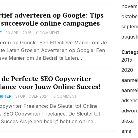
novem
ctief adverteren op Google: Tips
oktobe
 succesvolle online campagnes
septem
E
30 APRIL 2025
·
0 COMMENT
august
eren op Google: Een Effectieve Manier om Je
f te Laten Groeien Adverteren op Google: Een
Categ
ieve Manier om Je Bedrijf te Laten…
2015
2020
 de Perfecte SEO Copywriter
aanme
lance voor Jouw Online Succes!
aanmel
RITER
31 OKTOBER 2024
·
0 COMMENT
adsens
pywriter Freelance: De Sleutel tot Online
adwor
 SEO Copywriter Freelance: De Sleutel tot
alexa
 Succes Als je een bedrijf hebt en online…
ama