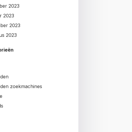
ber 2023
r 2023
ber 2023
us 2023
orieën
lden
den zoekmachines
e
ds