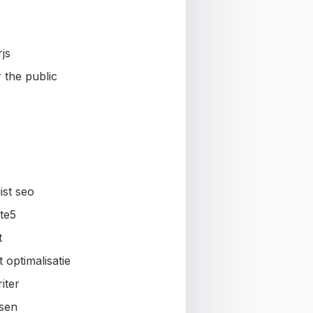
js
 the public
ist seo
te5
t
 optimalisatie
iter
sen