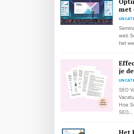
Opti
met 
UNCAT
Semina
web Se
het we
Effe
je d
UNCAT
SEO Va
Vacatu
Hoe Sc
SEO…
Het 