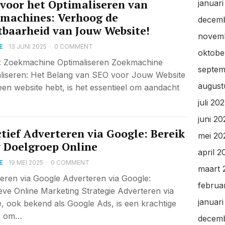
 voor het Optimaliseren van
januar
machines: Verhoog de
decem
tbaarheid van Jouw Website!
novem
E
13 JUNI 2025
·
0 COMMENT
oktobe
l: Zoekmachine Optimaliseren Zoekmachine
septem
liseren: Het Belang van SEO voor Jouw Website
august
 een website hebt, is het essentieel om aandacht
juli 20
juni 2
ctief Adverteren via Google: Bereik
mei 20
 Doelgroep Online
april 2
E
19 MEI 2025
·
0 COMMENT
maart 
eren via Google Adverteren via Google:
februa
ieve Online Marketing Strategie Adverteren via
januar
, ook bekend als Google Ads, is een krachtige
r om…
decem