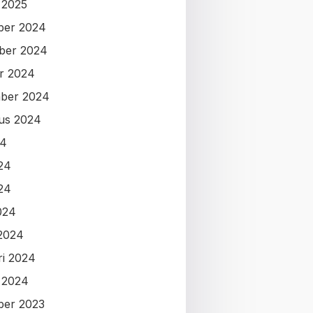
i 2025
ber 2024
ber 2024
r 2024
ber 2024
us 2024
24
024
24
024
2024
ri 2024
i 2024
ber 2023