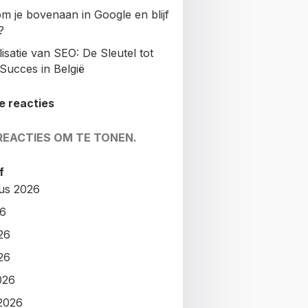
m je bovenaan in Google en blijf
?
isatie van SEO: De Sleutel tot
Succes in België
e reacties
REACTIES OM TE TONEN.
f
us 2026
26
26
26
026
2026