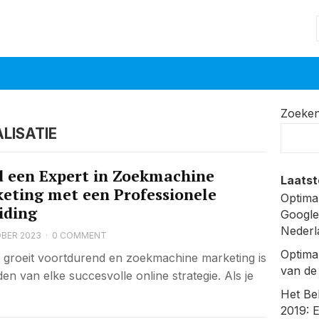
Zoeke
LISATIE
 een Expert in Zoekmachine
Laatst
eting met een Professionele
Optima
iding
Google
Nederl
BER 2023
·
0 COMMENT
Optima
g groeit voortdurend en zoekmachine marketing is
van de
n van elke succesvolle online strategie. Als je
Het Be
2019: 