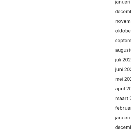
januar
decem
novem
oktobe
septem
august
juli 20
juni 2
mei 20
april 2
maart 
februa
januar
decem