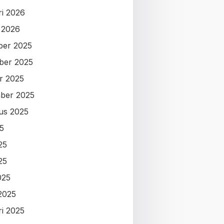
ri 2026
i 2026
ber 2025
ber 2025
r 2025
ber 2025
us 2025
25
25
25
025
2025
ri 2025