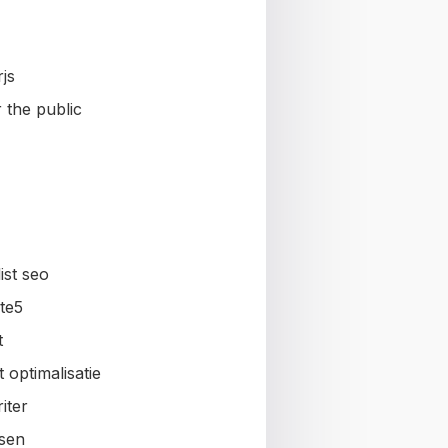
js
 the public
ist seo
te5
t
 optimalisatie
iter
sen