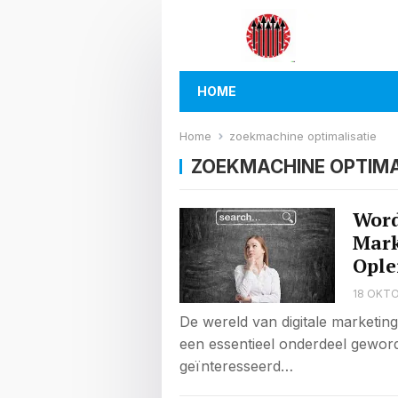
HOME
Home
zoekmachine optimalisatie
ZOEKMACHINE OPTIMA
Word
Mark
Ople
18 OKTO
De wereld van digitale marketin
een essentieel onderdeel geworde
geïnteresseerd…