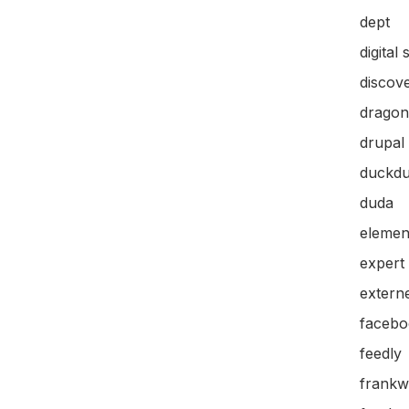
dept
digital 
discov
dragon
drupal
duckd
duda
elemen
expert
extern
facebo
feedly
frankw