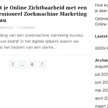
Hoe ko
t je Online Zichtbaarheid met een
je daar
essioneel Zoekmachine Marketing
Optimal
eau
Online 
BER 2023
·
0 COMMENT
lang van een zoekmachine marketing bureau
Laatst
uw bedrijf In het digitale tijdperk waarin we
 is het hebben van een sterke…
GEEN 
Archie
1
…
6
7
august
juli 20
juni 20
mei 20
april 2
maart 