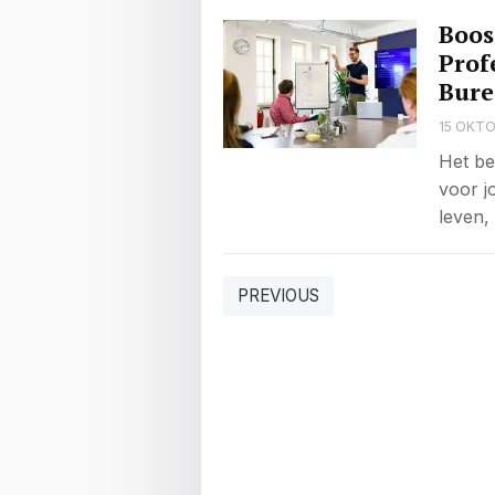
Boos
Prof
Bur
15 OKTO
Het be
voor jo
leven,
BERICHTEN
PREVIOUS
PAGINERING