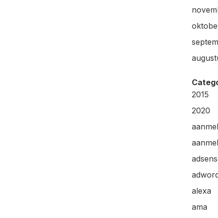
novem
oktobe
septem
august
Categ
2015
2020
aanme
aanmel
adsens
adwor
alexa
ama