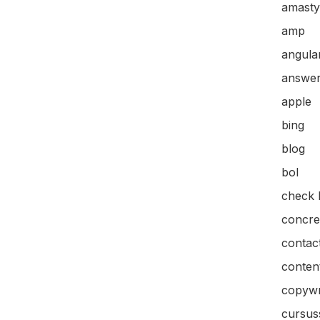
amasty
amp
angular
answer
apple
bing
blog
bol
check l
concre
contac
content
copywr
cursus