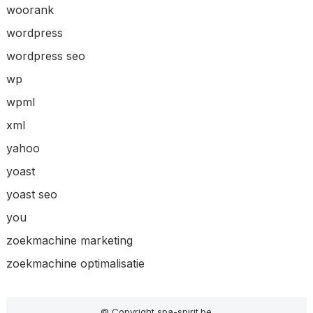
woorank
wordpress
wordpress seo
wp
wpml
xml
yahoo
yoast
yoast seo
you
zoekmachine marketing
zoekmachine optimalisatie
© Copyright spa-spirit.be