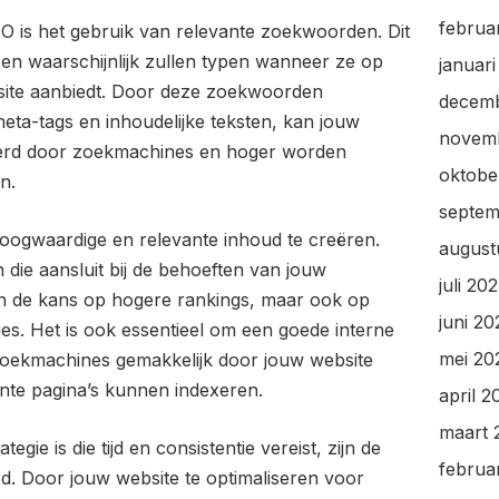
februa
O is het gebruik van relevante zoekwoorden. Dit
en waarschijnlijk zullen typen wanneer ze op
januar
bsite aanbiedt. Door deze zoekwoorden
decem
, meta-tags en inhoudelijke teksten, kan jouw
novem
erd door zoekmachines en hoger worden
oktobe
n.
septem
hoogwaardige en relevante inhoud te creëren.
august
n die aansluit bij de behoeften van jouw
juli 20
een de kans op hogere rankings, maar ook op
juni 20
s. Het is ook essentieel om een goede interne
mei 20
 zoekmachines gemakkelijk door jouw website
nte pagina’s kunnen indexeren.
april 2
maart 
gie is die tijd en consistentie vereist, zijn de
februa
d. Door jouw website te optimaliseren voor