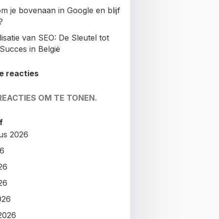
m je bovenaan in Google en blijf
?
isatie van SEO: De Sleutel tot
Succes in België
e reacties
REACTIES OM TE TONEN.
f
us 2026
26
26
26
026
2026