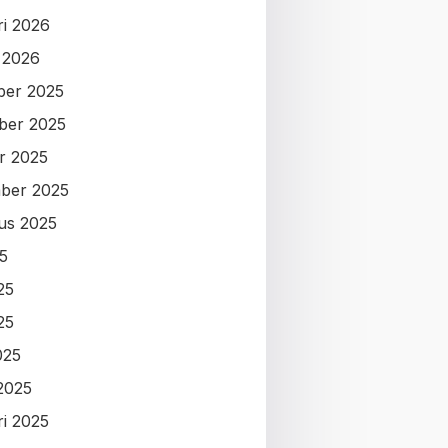
ri 2026
i 2026
ber 2025
ber 2025
r 2025
ber 2025
us 2025
25
25
25
025
2025
ri 2025