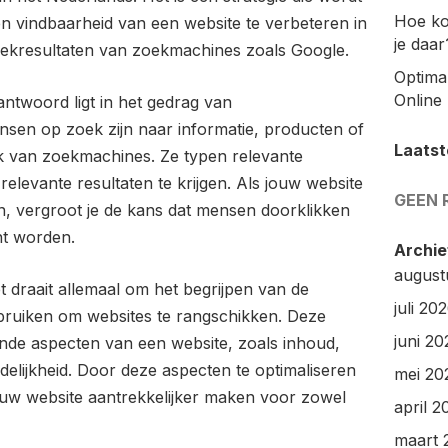
Hoe ko
n vindbaarheid van een website te verbeteren in
je daar
oekresultaten van zoekmachines zoals Google.
Optimal
Online 
ntwoord ligt in het gedrag van
sen op zoek zijn naar informatie, producten of
Laatst
k van zoekmachines. Ze typen relevante
levante resultaten te krijgen. Als jouw website
GEEN 
n, vergroot je de kans dat mensen doorklikken
ant worden.
Archie
august
draait allemaal om het begrijpen van de
juli 20
bruiken om websites te rangschikken. Deze
juni 20
ende aspecten van een website, zoals inhoud,
ndelijkheid. Door deze aspecten te optimaliseren
mei 20
jouw website aantrekkelijker maken voor zowel
april 2
maart 