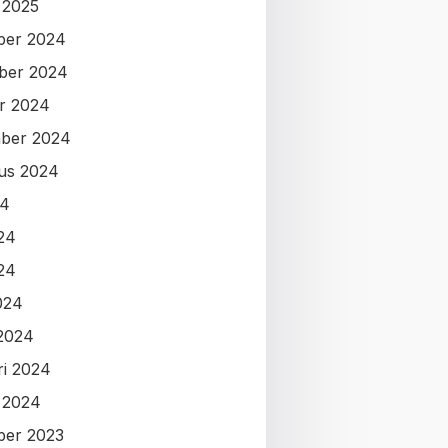
i 2025
ber 2024
ber 2024
r 2024
ber 2024
us 2024
24
024
24
024
2024
ri 2024
i 2024
ber 2023