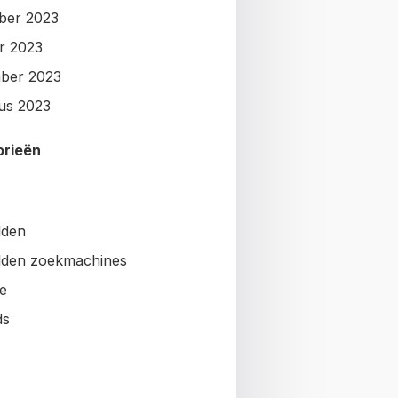
ber 2023
r 2023
ber 2023
us 2023
orieën
lden
den zoekmachines
e
ds