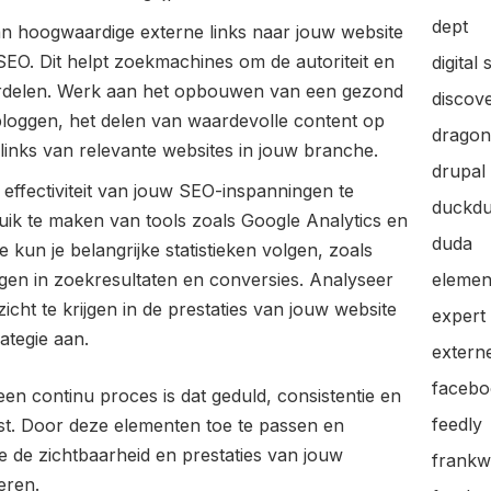
dept
van hoogwaardige externe links naar jouw website
SEO. Dit helpt zoekmachines om de autoriteit en
digital 
oordelen. Werk aan het opbouwen van een gezond
discov
tbloggen, het delen van waardevolle content op
dragon
links van relevante websites in jouw branche.
drupal
effectiviteit van jouw SEO-inspanningen te
duckd
ruik te maken van tools zoals Google Analytics en
duda
kun je belangrijke statistieken volgen, zoals
gen in zoekresultaten en conversies. Analyseer
elemen
cht te krijgen in de prestaties van jouw website
expert
ategie aan.
extern
facebo
n continu proces is dat geduld, consistentie en
feedly
ist. Door deze elementen toe te passen en
e de zichtbaarheid en prestaties van jouw
frankw
eren.