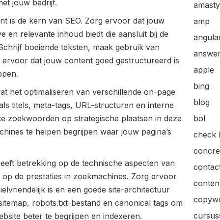
et jouw bedrijf.
amasty
t is de kern van SEO. Zorg ervoor dat jouw
amp
e en relevante inhoud biedt die aansluit bij de
angular
chrijf boeiende teksten, maak gebruik van
answer
g ervoor dat jouw content goed gestructureerd is
apple
ppen.
bing
vat het optimaliseren van verschillende on-page
blog
ls titels, meta-tags, URL-structuren en interne
ante zoekwoorden op strategische plaatsen in deze
bol
ines te helpen begrijpen waar jouw pagina’s
check l
concre
 heeft betrekking op de technische aspecten van
contac
 op de prestaties in zoekmachines. Zorg ervoor
content
elvriendelijk is en een goede site-architectuur
copywr
sitemap, robots.txt-bestand en canonical tags om
cursus
site beter te begrijpen en indexeren.