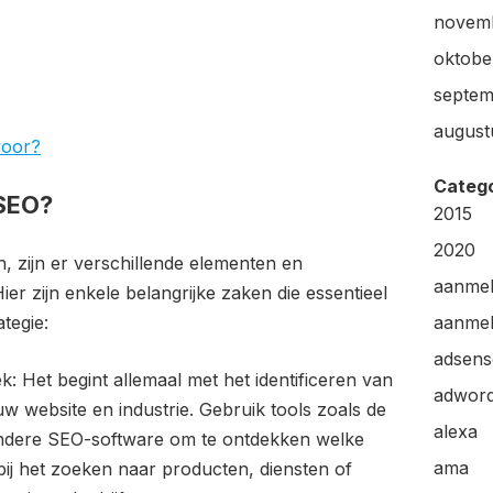
novem
oktobe
septem
august
voor?
Categ
 SEO?
2015
2020
 zijn er verschillende elementen en
aanme
ier zijn enkele belangrijke zaken die essentieel
tegie:
aanmel
adsens
 Het begint allemaal met het identificeren van
adwor
 website en industrie. Gebruik tools zoals de
alexa
ndere SEO-software om te ontdekken welke
ama
j het zoeken naar producten, diensten of