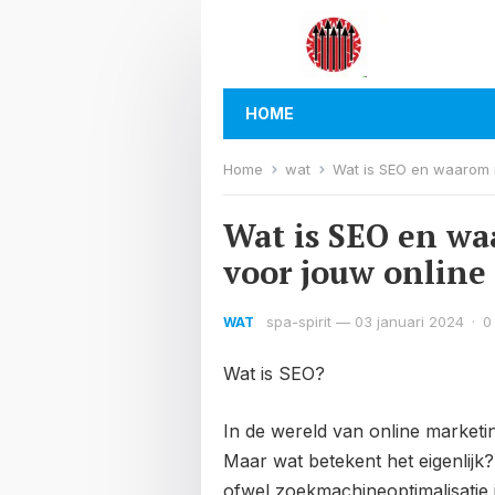
HOME
Home
wat
Wat is SEO en waarom i
Wat is SEO en wa
voor jouw online
spa-spirit
—
03 januari 2024
·
0
WAT
Wat is SEO?
In de wereld van online market
Maar wat betekent het eigenlijk
ofwel zoekmachineoptimalisatie i