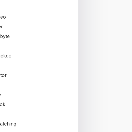
seo
er
byte
uckgo
tor
e
ok
atching