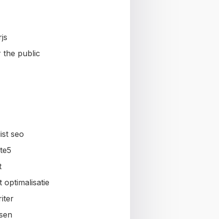
js
 the public
ist seo
te5
t
 optimalisatie
iter
sen