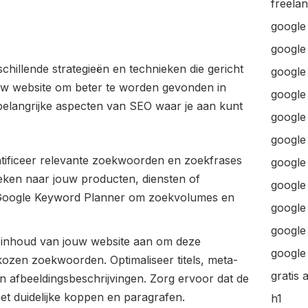
freela
google
google
illende strategieën en technieken die gericht
google 
ouw website om beter te worden gevonden in
google 
belangrijke aspecten van SEO waar je aan kunt
google
google
ificeer relevante zoekwoorden en zoekfrases
google
eken naar jouw producten, diensten of
google
s Google Keyword Planner om zoekvolumes en
google
google 
e inhoud van jouw website aan om deze
google 
ozen zoekwoorden. Optimaliseer titels, meta-
gratis 
n afbeeldingsbeschrijvingen. Zorg ervoor dat de
et duidelijke koppen en paragrafen.
h1